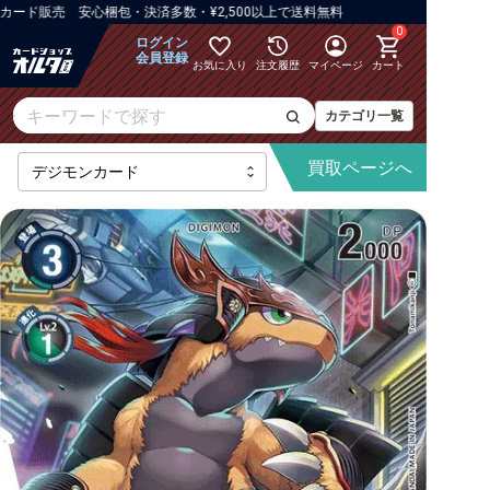
ド販売 安心梱包・決済多数・¥2,500以上で送料無料
0
ログイン
会員登録
お気に入り
注文履歴
マイページ
カート
カテゴリ一覧
買取
ページへ
【BT-25】DUAL REVOLUTION
【AD-01】DIGIMON GENERATION
【BT-24】TIME STRANGER
【BT-23】HACKERS' SLUMBER