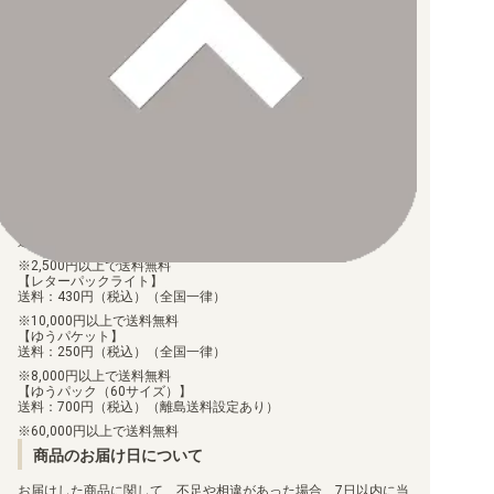
【EX-03】ドラゴンズロア
【PayPay】
【Paidy（後払い/コンビニ払い）】
【銀行振込】
【EX-02】デジタルハザード
お支払後の在庫確保となりますため、お早めにお支払をお願いし
ます。
なお、お支払口座は、注文確認メールに記載しております。
【EX-01】クラシックコレクション
振込手数料はお客様負担となります。
ご注文より7日以内にお支払がない場合には、注文が自動的にキャ
ンセルされます。
【代金引換】
手数料290円（税込）を申し受けます。
配送料について
【LM-07】ANOTHER KNIGHT
【ゆうメール】
【LM-06】ビリオン・バレット
送料：100円（税込）（全国一律）
2,500円以上で送料無料
【LM-05】ファイナル・エリシオン
【レターパックライト】
送料：430円（税込）（全国一律）
10,000円以上で送料無料
【LM-04】トリッドヴァイス
【ゆうパケット】
送料：250円（税込）（全国一律）
【LM-03】リミテッドカードセット2024
8,000円以上で送料無料
【ゆうパック（60サイズ）】
送料：700円（税込）（離島送料設定あり）
【LM-02】デクスモン
60,000円以上で送料無料
商品のお届け日について
【LM-01】デジモンゴーストゲーム
お届けした商品に関して、不足や相違があった場合、7日以内に当