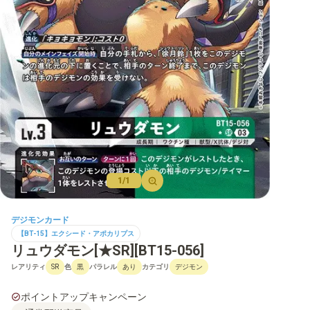
【BT-22】CYBER EDEN
【BT-21】WORLD CONVERGENCE
【BT-20】OVER THE X
【BT-19】クロスエボリューション
【BT-18】エレメントサクセサー
【BT-17】シークレットクライシス
【BT-16】BEGINNING OBSERVER
1/1
【BT-15】エクシード・アポカリプス
デジモンカード
【BT-14】BLAST ACE
【BT-15】エクシード・アポカリプス
リュウダモン[★SR][BT15-056]
【BT-13】VSロイヤルナイツ
レアリティ
色
パラレル
カテゴリ
SR
黒
あり
デジモン
【BT-12】アクロス・タイム
ポイントアップキャンペーン