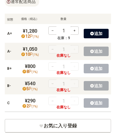
通常配送商品
【BT-11】ディメンショナルフェイズ
【BT-10】クロスエンカウンター
価格（税込）
数量
状態
【BT-09】Xレコード
¥1,280
追加
A+
12
P
(
1
%)
【BT-08】ニューヒーロー
在庫：
9
¥1,050
【BT-07】ネクストアドベンチャー
追加
A-
10
P
(
1
%)
在庫なし
【BT-06】ダブルダイヤモンド
¥800
追加
B+
8
P
(
1
%)
在庫なし
【BT-05】バトルオブオメガ
¥540
【BT-04】グレイトレジェンド
追加
B-
5
P
(
1
%)
在庫なし
【BT-03】ユニオンインパクト
¥290
追加
C
2
P
(
1
%)
在庫なし
【BT-02】ULTIMATE POWER
【BT-01】NEW EVOLUTION
お気に入り登録