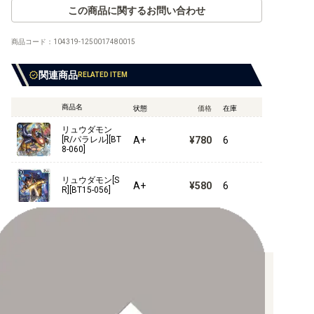
【RB-01】ライジングウインド
この商品に関するお問い合わせ
商品コード：
104319-1250017480015
【EX-12】DIGITAL WORLD SHAMBALA
関連商品
RELATED ITEM
【EX-11】DAWN OF LIBERATOR
商品名
状態
価格
在庫
【EX-10】SINISTER ORDER
リュウダモン
A+
¥780
6
[R/パラレル][BT
【EX-09】VERSUS MONSTERS
8-060]
【EX-08】CHAIN OF LIBERATION
リュウダモン[S
A+
¥580
6
R][BT15-056]
【EX-07】デジモンリベレイター
【EX-06】インファナル・アセンション
【EX-05】アニマルコロシアム
お支払い方法について
【EX-04】オルタナティブビーイング
【クレジットカード決済】
各種ブランドのカードをご利用いただけます。