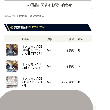
【RB-01】ライジングウインド
この商品に関するお問い合わせ
商品コード：
104669-1250020980014
【EX-12】DIGITAL WORLD SHAMBALA
関連商品
RELATED ITEM
【EX-11】DAWN OF LIBERATOR
商品名
状態
価格
在庫
【EX-10】SINISTER ORDER
オメガモンACE
A+
¥280
0
[金枠][SR/パラ
【EX-09】VERSUS MONSTERS
レル][BT17-078]
【EX-08】CHAIN OF LIBERATION
オメガモンACE
A+
¥180
7
[SR][BT17-078]
【EX-07】デジモンリベレイター
オメガモンACE
【EX-06】インファナル・アセンション
A+
¥89,800
0
[SP][SR][BT17-0
78]
【EX-05】アニマルコロシアム
【EX-04】オルタナティブビーイング