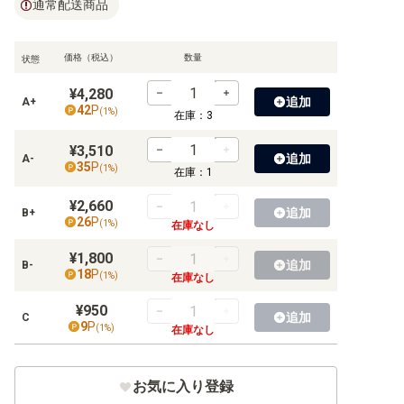
通常配送商品
【BT-11】ディメンショナルフェイズ
【BT-10】クロスエンカウンター
価格（税込）
数量
状態
【BT-09】Xレコード
¥4,280
追加
A+
42
P
(
1
%)
【BT-08】ニューヒーロー
在庫：
3
¥3,510
【BT-07】ネクストアドベンチャー
追加
A-
35
P
(
1
%)
在庫：
1
【BT-06】ダブルダイヤモンド
¥2,660
追加
B+
26
P
【BT-05】バトルオブオメガ
(
1
%)
在庫なし
¥1,800
【BT-04】グレイトレジェンド
追加
B-
18
P
(
1
%)
在庫なし
【BT-03】ユニオンインパクト
¥950
追加
C
9
P
(
1
%)
在庫なし
【BT-02】ULTIMATE POWER
【BT-01】NEW EVOLUTION
お気に入り登録