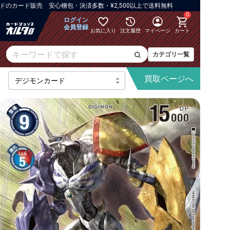
カード販売 安心梱包・決済多数・¥2,500以上で送料無料
0
ログイン
会員登録
お気に入り
注文履歴
マイページ
カート
カテゴリ一覧
買取
ページへ
【BT-25】DUAL REVOLUTION
【AD-01】DIGIMON GENERATION
【BT-24】TIME STRANGER
【BT-23】HACKERS' SLUMBER