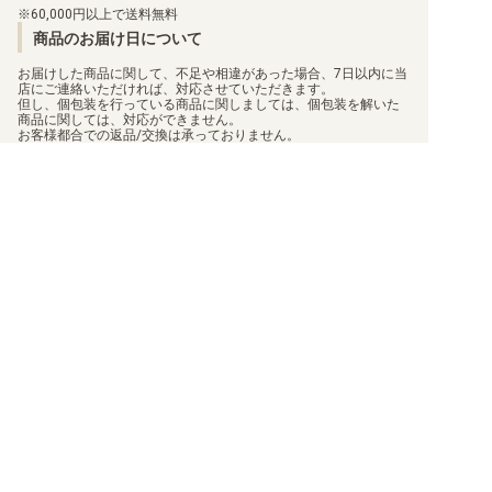
60,000円以上で送料無料
商品のお届け日について
【ST-24】DIGIMON SAVERS
お届けした商品に関して、不足や相違があった場合、7日以内に当
店にご連絡いただければ、対応させていただきます。
【ST-23】DIGIMON BEATBREAK
但し、個包装を行っている商品に関しましては、個包装を解いた
商品に関しては、対応ができません。
お客様都合での返品/交換は承っておりません。
【ST-22】金剛界曼荼羅
返品/交換のご連絡は、
問い合わせフォーム
よりご連絡をお願いし
ます。
【ST-21】HERO OF HOPE
【ST-20】PROTECTOR OF LIGHT
【ST-19】童話の舞踏
買取について
利用規約
【ST-18】旋風の守護者
日替わりポイント
特定商取引法に基づく表示
商品発送保険
プライバシーポリシー
【ST-17】アドバンスデッキ ダブルタイフーン
顧客情報補償
状態表記
梱包方法
会社概要
【ST-16】友情の鋼狼
真偽物判定
お問い合わせ
【ST-15】勇気の戦竜
このサイトはreCAPTCHAによって保護されており、Googleの
プライバシーポリシー
と
利用規約
が適用されます。