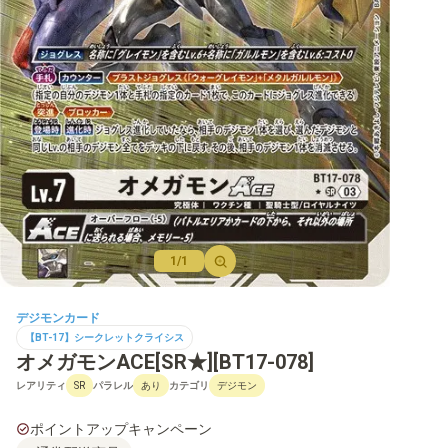
【BT-22】CYBER EDEN
【BT-21】WORLD CONVERGENCE
【BT-20】OVER THE X
【BT-19】クロスエボリューション
【BT-18】エレメントサクセサー
【BT-17】シークレットクライシス
【BT-16】BEGINNING OBSERVER
1/1
【BT-15】エクシード・アポカリプス
デジモンカード
【BT-14】BLAST ACE
【BT-17】シークレットクライシス
オメガモンACE[SR★][BT17-078]
【BT-13】VSロイヤルナイツ
レアリティ
パラレル
カテゴリ
SR
あり
デジモン
【BT-12】アクロス・タイム
ポイントアップキャンペーン