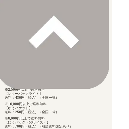
【EX-03】ドラゴンズロア
お支払い方法について
【EX-02】デジタルハザード
【クレジットカード決済】
各種ブランドのカードをご利用いただけます。
【PayPay】
【EX-01】クラシックコレクション
【Paidy（後払い/コンビニ払い）】
【銀行振込】
お支払後の在庫確保となりますため、お早めにお支払をお願いし
ます。
なお、お支払口座は、注文確認メールに記載しております。
振込手数料はお客様負担となります。
【LM-07】ANOTHER KNIGHT
ご注文より7日以内にお支払がない場合には、注文が自動的にキャ
ンセルされます。
【代金引換】
【LM-06】ビリオン・バレット
手数料290円（税込）を申し受けます。
配送料について
【LM-05】ファイナル・エリシオン
【ゆうメール】
送料：100円（税込）（全国一律）
【LM-04】トリッドヴァイス
2,500円以上で送料無料
【レターパックライト】
【LM-03】リミテッドカードセット2024
送料：430円（税込）（全国一律）
10,000円以上で送料無料
【LM-02】デクスモン
【ゆうパケット】
送料：250円（税込）（全国一律）
8,000円以上で送料無料
【LM-01】デジモンゴーストゲーム
【ゆうパック（60サイズ）】
送料：700円（税込）（離島送料設定あり）