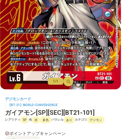
【BT-22】CYBER EDEN
【BT-21】WORLD CONVERGENCE
【BT-20】OVER THE X
【BT-19】クロスエボリューション
【BT-18】エレメントサクセサー
【BT-17】シークレットクライシス
【BT-16】BEGINNING OBSERVER
1/1
【BT-15】エクシード・アポカリプス
デジモンカード
【BT-14】BLAST ACE
【BT-21】WORLD CONVERGENCE
ガイアモン[SP][SEC][BT21-101]
【BT-13】VSロイヤルナイツ
レアリティ
色
パラレル
カテゴリ
SP
赤
多色
あり
デジモン
【BT-12】アクロス・タイム
ポイントアップキャンペーン