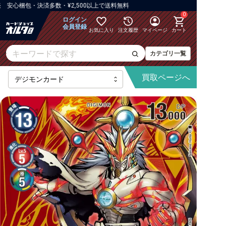
梱包・決済多数・¥2,500以上で送料無料
0
ログイン
会員登録
お気に入り
注文履歴
マイページ
カート
カテゴリ一覧
買取
ページへ
【BT-25】DUAL REVOLUTION
【AD-01】DIGIMON GENERATION
【BT-24】TIME STRANGER
【BT-23】HACKERS' SLUMBER