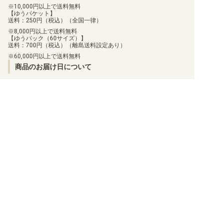
【ST-14】アドバンスデッキ ベルゼブモン
10,000円以上で送料無料
【ゆうパケット】
送料：250円（税込）（全国一律）
【ST-13】ラグナロードモン
8,000円以上で送料無料
【ゆうパック（60サイズ）】
【ST-12】ジエスモン
送料：700円（税込）（離島送料設定あり）
60,000円以上で送料無料
【ST-11】スペシャルエントリーセット
商品のお届け日について
【ST-10】異世界の軍師
お届けした商品に関して、不足や相違があった場合、7日以内に当
店にご連絡いただければ、対応させていただきます。
但し、個包装を行っている商品に関しましては、個包装を解いた
【ST-9】究極の古代竜
商品に関しては、対応ができません。
お客様都合での返品/交換は承っておりません。
返品/交換のご連絡は、
問い合わせフォーム
よりご連絡をお願いし
【ST-8】アルフォースブイドラモン
ます。
【ST-7】デュークモン
【ST-6】ヴェノムヴァイオレット
【ST-5】ムゲンブラック
買取について
利用規約
日替わりポイント
特定商取引法に基づく表示
【ST-4】ギガグリーン
商品発送保険
プライバシーポリシー
顧客情報補償
状態表記
【ST-3】ヘブンズイエロー