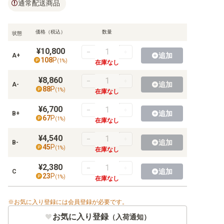
通常配送商品
【BT-11】ディメンショナルフェイズ
【BT-10】クロスエンカウンター
価格（税込）
数量
状態
【BT-09】Xレコード
¥10,800
追加
A+
108
P
(
1
%)
在庫なし
【BT-08】ニューヒーロー
¥8,860
追加
【BT-07】ネクストアドベンチャー
A-
88
P
(
1
%)
在庫なし
【BT-06】ダブルダイヤモンド
¥6,700
追加
B+
67
P
(
1
%)
在庫なし
【BT-05】バトルオブオメガ
¥4,540
追加
B-
【BT-04】グレイトレジェンド
45
P
(
1
%)
在庫なし
【BT-03】ユニオンインパクト
¥2,380
追加
C
23
P
(
1
%)
在庫なし
【BT-02】ULTIMATE POWER
お気に入り登録には会員登録が必要です。
【BT-01】NEW EVOLUTION
お気に入り登録
（入荷通知）