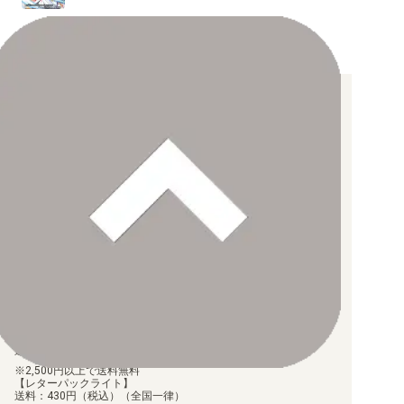
【ST-24】DIGIMON SAVERS
【ST-23】DIGIMON BEATBREAK
お支払い方法について
【ST-22】金剛界曼荼羅
【クレジットカード決済】
各種ブランドのカードをご利用いただけます。
【ST-21】HERO OF HOPE
【PayPay】
【Paidy（後払い/コンビニ払い）】
【銀行振込】
【ST-20】PROTECTOR OF LIGHT
お支払後の在庫確保となりますため、お早めにお支払をお願いし
ます。
なお、お支払口座は、注文確認メールに記載しております。
【ST-19】童話の舞踏
振込手数料はお客様負担となります。
ご注文より7日以内にお支払がない場合には、注文が自動的にキャ
ンセルされます。
【ST-18】旋風の守護者
【代金引換】
手数料290円（税込）を申し受けます。
【ST-17】アドバンスデッキ ダブルタイフーン
配送料について
【ST-16】友情の鋼狼
【ゆうメール】
送料：100円（税込）（全国一律）
2,500円以上で送料無料
【ST-15】勇気の戦竜
【レターパックライト】
送料：430円（税込）（全国一律）