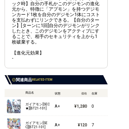
【EX-03】ドラゴンズロア
ック時】自分の手札かこのデジモンの進化
元から、特徴に「アプモン」を持つデジモ
【EX-02】デジタルハザード
ンカード1枚を自分のデジモン1体にコスト
を支払わずにリンクできる。【自分のター
【EX-01】クラシックコレクション
ン】[ターンに1回]自分のデジモンがリンク
したとき、このデジモンをアクティブにす
ることで、相手のセキュリティを上から1
枚破棄する。
【LM-07】ANOTHER KNIGHT
【進化元効果】
-
【LM-06】ビリオン・バレット
【LM-05】ファイナル・エリシオン
関連商品
RELATED ITEM
【LM-04】トリッドヴァイス
商品名
状態
価格
在庫
【LM-03】リミテッドカードセット2024
ガイアモン[SEC
A+
¥1,280
0
【LM-02】デクスモン
★][BT21-101]
【LM-01】デジモンゴーストゲーム
ガイアモン[SE
A+
¥120
7
C][BT21-101]