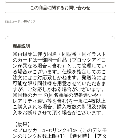
【RB-01】ライジングウインド
この商品に関するお問い合わせ
商品コード：
486150
【EX-12】DIGITAL WORLD SHAMBALA
【EX-11】DAWN OF LIBERATOR
商品説明
【EX-10】SINISTER ORDER
※再録等に伴う同名・同型番・同イラスト
のカードは一部同一商品（ブロックアイコ
【EX-09】VERSUS MONSTERS
ンが異なる場合も含む）として管理してい
る場合がございます。仕様を指定してのご
注文にはご対応致しかねます。発送時には
【EX-08】CHAIN OF LIBERATION
可能な限り同仕様を用意させていただきま
すが、ご対応しかねる場合がございます。
【EX-07】デジモンリベレイター
※同種のカード(同名商品の型番違いや・
レアリティ違い等を含む)を一度に4枚以上
【EX-06】インファナル・アセンション
ご購入される場合、購入枚数の制限及び購
入をお断りさせて頂く場合がございます。
【EX-05】アニマルコロシアム
【効果】
【EX-04】オルタナティブビーイング
≪ブロッカー≫≪リンク+1≫（このデジモ
ンのリンク枚数上限+1）【進化時】【アタ