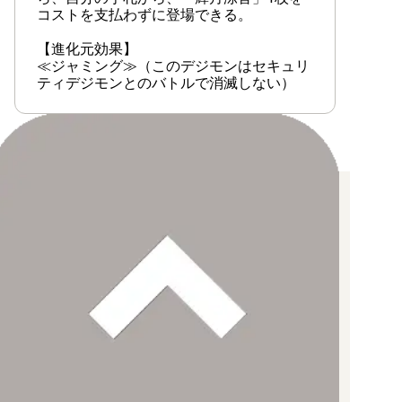
【EX-03】ドラゴンズロア
コストを支払わずに登場できる。
【EX-02】デジタルハザード
【進化元効果】
≪ジャミング≫（このデジモンはセキュリ
【EX-01】クラシックコレクション
ティデジモンとのバトルで消滅しない）
【LM-07】ANOTHER KNIGHT
【LM-06】ビリオン・バレット
お支払い方法について
【LM-05】ファイナル・エリシオン
【クレジットカード決済】
各種ブランドのカードをご利用いただけます。
【PayPay】
【LM-04】トリッドヴァイス
【Paidy（後払い/コンビニ払い）】
【銀行振込】
【LM-03】リミテッドカードセット2024
お支払後の在庫確保となりますため、お早めにお支払をお願いし
ます。
なお、お支払口座は、注文確認メールに記載しております。
【LM-02】デクスモン
振込手数料はお客様負担となります。
ご注文より7日以内にお支払がない場合には、注文が自動的にキャ
ンセルされます。
【LM-01】デジモンゴーストゲーム
【代金引換】
手数料290円（税込）を申し受けます。