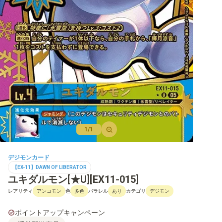
【BT-22】CYBER EDEN
【BT-21】WORLD CONVERGENCE
【BT-20】OVER THE X
【BT-19】クロスエボリューション
【BT-18】エレメントサクセサー
【BT-17】シークレットクライシス
【BT-16】BEGINNING OBSERVER
1/1
【BT-15】エクシード・アポカリプス
デジモンカード
【BT-14】BLAST ACE
【EX-11】DAWN OF LIBERATOR
ユキダルモン[★U][EX11-015]
【BT-13】VSロイヤルナイツ
レアリティ
色
パラレル
カテゴリ
アンコモン
多色
あり
デジモン
【BT-12】アクロス・タイム
ポイントアップキャンペーン