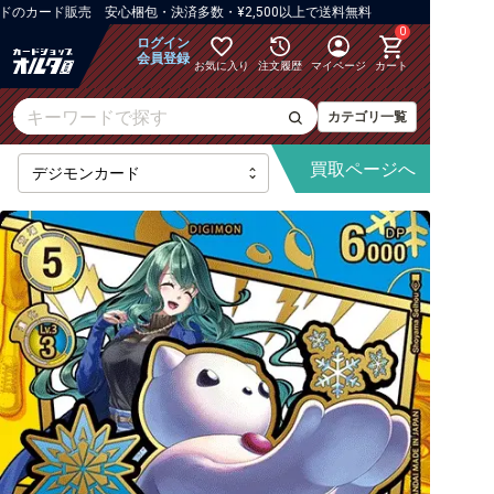
カード販売 安心梱包・決済多数・¥2,500以上で送料無料
0
ログイン
会員登録
お気に入り
注文履歴
マイページ
カート
カテゴリ一覧
買取
ページへ
【BT-25】DUAL REVOLUTION
【AD-01】DIGIMON GENERATION
【BT-24】TIME STRANGER
【BT-23】HACKERS' SLUMBER