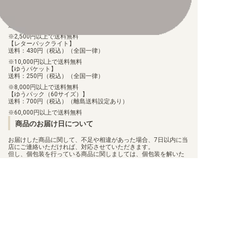
配送料について
【ゆうメール】
送料：100円（税込）（全国一律）
【ST-24】DIGIMON SAVERS
2,500円以上で送料無料
【レターパックライト】
【ST-23】DIGIMON BEATBREAK
送料：430円（税込）（全国一律）
10,000円以上で送料無料
【ST-22】金剛界曼荼羅
【ゆうパケット】
送料：250円（税込）（全国一律）
8,000円以上で送料無料
【ST-21】HERO OF HOPE
【ゆうパック（60サイズ）】
送料：700円（税込）（離島送料設定あり）
【ST-20】PROTECTOR OF LIGHT
60,000円以上で送料無料
商品のお届け日について
【ST-19】童話の舞踏
お届けした商品に関して、不足や相違があった場合、7日以内に当
店にご連絡いただければ、対応させていただきます。
【ST-18】旋風の守護者
但し、個包装を行っている商品に関しましては、個包装を解いた
商品に関しては、対応ができません。
お客様都合での返品/交換は承っておりません。
【ST-17】アドバンスデッキ ダブルタイフーン
返品/交換のご連絡は、
問い合わせフォーム
よりご連絡をお願いし
ます。
【ST-16】友情の鋼狼
【ST-15】勇気の戦竜