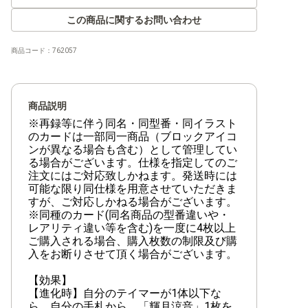
【RB-01】ライジングウインド
この商品に関するお問い合わせ
商品コード：
762057
【EX-12】DIGITAL WORLD SHAMBALA
【EX-11】DAWN OF LIBERATOR
商品説明
【EX-10】SINISTER ORDER
※再録等に伴う同名・同型番・同イラスト
のカードは一部同一商品（ブロックアイコ
【EX-09】VERSUS MONSTERS
ンが異なる場合も含む）として管理してい
る場合がございます。仕様を指定してのご
【EX-08】CHAIN OF LIBERATION
注文にはご対応致しかねます。発送時には
可能な限り同仕様を用意させていただきま
【EX-07】デジモンリベレイター
すが、ご対応しかねる場合がございます。
※同種のカード(同名商品の型番違いや・
レアリティ違い等を含む)を一度に4枚以上
【EX-06】インファナル・アセンション
ご購入される場合、購入枚数の制限及び購
入をお断りさせて頂く場合がございます。
【EX-05】アニマルコロシアム
【効果】
【EX-04】オルタナティブビーイング
【進化時】自分のテイマーが1体以下な
ら、自分の手札から、「輝月涼音」1枚を