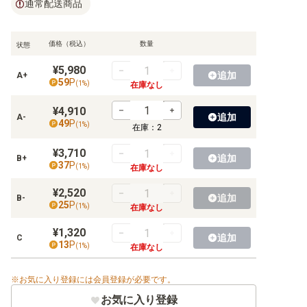
通常配送商品
【BT-11】ディメンショナルフェイズ
【BT-10】クロスエンカウンター
価格（税込）
数量
状態
【BT-09】Xレコード
¥5,980
追加
A+
59
P
(
1
%)
在庫なし
【BT-08】ニューヒーロー
¥4,910
【BT-07】ネクストアドベンチャー
追加
A-
49
P
(
1
%)
在庫：
2
【BT-06】ダブルダイヤモンド
¥3,710
追加
B+
37
P
(
1
%)
在庫なし
【BT-05】バトルオブオメガ
¥2,520
【BT-04】グレイトレジェンド
追加
B-
25
P
(
1
%)
在庫なし
【BT-03】ユニオンインパクト
¥1,320
追加
C
13
P
(
1
%)
在庫なし
【BT-02】ULTIMATE POWER
【BT-01】NEW EVOLUTION
お気に入り登録には会員登録が必要です。
お気に入り登録