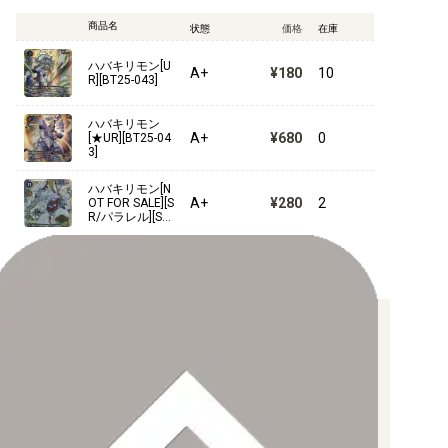
商品名
状態
価格
在庫
【ST-24】DIGIMON SAVERS
ハバキリモン[U
A+
¥180
10
R][BT25-043]
【ST-23】DIGIMON BEATBREAK
ハバキリモン
【ST-22】金剛界曼荼羅
A+
¥680
0
[★UR][BT25-04
3]
【ST-21】HERO OF HOPE
ハバキリモン[N
A+
¥280
2
OT FOR SALE][S
【ST-20】PROTECTOR OF LIGHT
R/パラレル][ST
23-05]
【ST-19】童話の舞踏
【ST-18】旋風の守護者
【ST-17】アドバンスデッキ ダブルタイフーン
お支払い方法について
【クレジットカード決済】
【ST-16】友情の鋼狼
各種ブランドのカードをご利用いただけます。
【PayPay】
【Paidy（後払い/コンビニ払い）】
【ST-15】勇気の戦竜
【銀行振込】
お支払後の在庫確保となりますため、お早めにお支払をお願いし