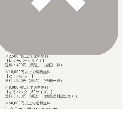
ます。
【ST-14】アドバンスデッキ ベルゼブモン
なお、お支払口座は、注文確認メールに記載しております。
振込手数料はお客様負担となります。
【ST-13】ラグナロードモン
ご注文より7日以内にお支払がない場合には、注文が自動的にキャ
ンセルされます。
【代金引換】
【ST-12】ジエスモン
手数料290円（税込）を申し受けます。
配送料について
【ST-11】スペシャルエントリーセット
【ゆうメール】
送料：100円（税込）（全国一律）
【ST-10】異世界の軍師
2,500円以上で送料無料
【レターパックライト】
【ST-9】究極の古代竜
送料：430円（税込）（全国一律）
10,000円以上で送料無料
【ゆうパケット】
【ST-8】アルフォースブイドラモン
送料：250円（税込）（全国一律）
8,000円以上で送料無料
【ST-7】デュークモン
【ゆうパック（60サイズ）】
送料：700円（税込）（離島送料設定あり）
【ST-6】ヴェノムヴァイオレット
60,000円以上で送料無料
商品のお届け日について
【ST-5】ムゲンブラック
お届けした商品に関して、不足や相違があった場合、7日以内に当
店にご連絡いただければ、対応させていただきます。
【ST-4】ギガグリーン
但し、個包装を行っている商品に関しましては、個包装を解いた
商品に関しては、対応ができません。
お客様都合での返品/交換は承っておりません。
【ST-3】ヘブンズイエロー