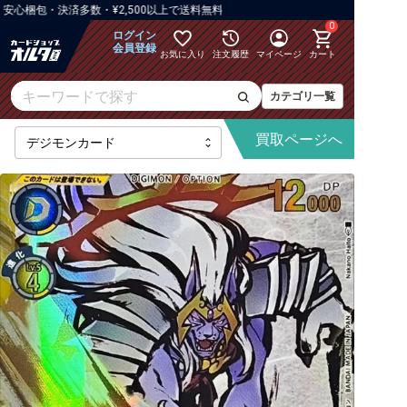
包・決済多数・¥2,500以上で送料無料
0
ログイン
会員登録
お気に入り
注文履歴
マイページ
カート
カテゴリ一覧
買取
ページへ
【BT-25】DUAL REVOLUTION
【AD-01】DIGIMON GENERATION
【BT-24】TIME STRANGER
【BT-23】HACKERS' SLUMBER