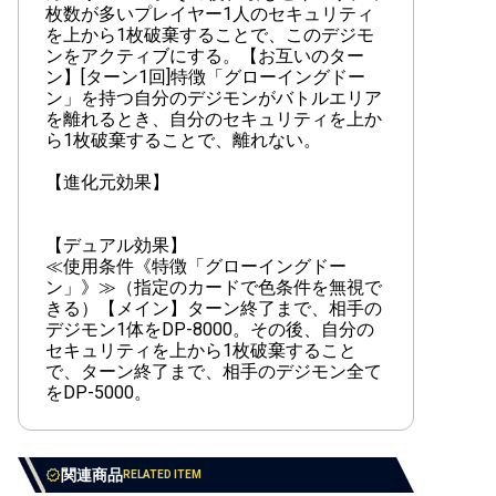
【EX-03】ドラゴンズロア
枚数が多いプレイヤー1人のセキュリティ
を上から1枚破棄することで、このデジモ
【EX-02】デジタルハザード
ンをアクティブにする。【お互いのター
ン】[ターン1回]特徴「グローイングドー
【EX-01】クラシックコレクション
ン」を持つ自分のデジモンがバトルエリア
を離れるとき、自分のセキュリティを上か
ら1枚破棄することで、離れない。
【進化元効果】
【LM-07】ANOTHER KNIGHT
【LM-06】ビリオン・バレット
【デュアル効果】
≪使用条件《特徴「グローイングドー
【LM-05】ファイナル・エリシオン
ン」》≫（指定のカードで色条件を無視で
きる）【メイン】ターン終了まで、相手の
【LM-04】トリッドヴァイス
デジモン1体をDP-8000。その後、自分の
セキュリティを上から1枚破棄すること
【LM-03】リミテッドカードセット2024
で、ターン終了まで、相手のデジモン全て
をDP-5000。
【LM-02】デクスモン
【LM-01】デジモンゴーストゲーム
関連商品
RELATED ITEM