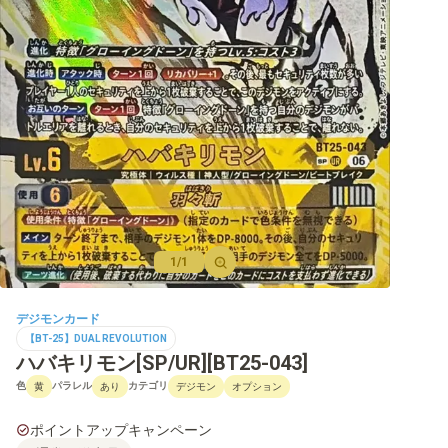
【BT-22】CYBER EDEN
【BT-21】WORLD CONVERGENCE
【BT-20】OVER THE X
【BT-19】クロスエボリューション
【BT-18】エレメントサクセサー
【BT-17】シークレットクライシス
【BT-16】BEGINNING OBSERVER
1/1
【BT-15】エクシード・アポカリプス
デジモンカード
【BT-14】BLAST ACE
【BT-25】DUAL REVOLUTION
ハバキリモン[SP/UR][BT25-043]
【BT-13】VSロイヤルナイツ
色
パラレル
カテゴリ
黄
あり
デジモン
オプション
【BT-12】アクロス・タイム
ポイントアップキャンペーン