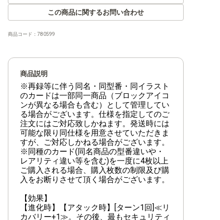
【RB-01】ライジングウインド
この商品に関するお問い合わせ
商品コード：
780599
【EX-12】DIGITAL WORLD SHAMBALA
【EX-11】DAWN OF LIBERATOR
商品説明
【EX-10】SINISTER ORDER
※再録等に伴う同名・同型番・同イラスト
のカードは一部同一商品（ブロックアイコ
【EX-09】VERSUS MONSTERS
ンが異なる場合も含む）として管理してい
る場合がございます。仕様を指定してのご
注文にはご対応致しかねます。発送時には
【EX-08】CHAIN OF LIBERATION
可能な限り同仕様を用意させていただきま
すが、ご対応しかねる場合がございます。
【EX-07】デジモンリベレイター
※同種のカード(同名商品の型番違いや・
レアリティ違い等を含む)を一度に4枚以上
【EX-06】インファナル・アセンション
ご購入される場合、購入枚数の制限及び購
入をお断りさせて頂く場合がございます。
【EX-05】アニマルコロシアム
【効果】
【EX-04】オルタナティブビーイング
【進化時】【アタック時】[ターン1回]≪リ
カバリー+1≫。その後、最もセキュリティ