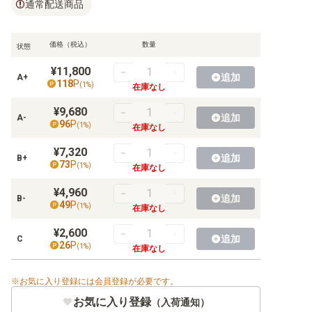
通常配送商品
【BT-11】ディメンショナルフェイズ
【BT-10】クロスエンカウンター
価格（税込）
数量
状態
【BT-09】Xレコード
¥11,800
追加
A+
118
P
(
1
%)
在庫なし
【BT-08】ニューヒーロー
¥9,680
追加
【BT-07】ネクストアドベンチャー
A-
96
P
(
1
%)
在庫なし
【BT-06】ダブルダイヤモンド
¥7,320
追加
B+
73
P
(
1
%)
在庫なし
【BT-05】バトルオブオメガ
¥4,960
追加
B-
【BT-04】グレイトレジェンド
49
P
(
1
%)
在庫なし
【BT-03】ユニオンインパクト
¥2,600
追加
C
26
P
(
1
%)
在庫なし
【BT-02】ULTIMATE POWER
お気に入り登録には会員登録が必要です。
【BT-01】NEW EVOLUTION
お気に入り登録
（入荷通知）