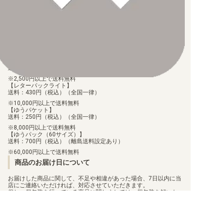
なお、お支払口座は、注文確認メールに記載しております。
振込手数料はお客様負担となります。
ご注文より7日以内にお支払がない場合には、注文が自動的にキャ
ンセルされます。
【ST-24】DIGIMON SAVERS
【代金引換】
手数料290円（税込）を申し受けます。
配送料について
【ST-23】DIGIMON BEATBREAK
【ゆうメール】
【ST-22】金剛界曼荼羅
送料：100円（税込）（全国一律）
2,500円以上で送料無料
【ST-21】HERO OF HOPE
【レターパックライト】
送料：430円（税込）（全国一律）
10,000円以上で送料無料
【ST-20】PROTECTOR OF LIGHT
【ゆうパケット】
送料：250円（税込）（全国一律）
【ST-19】童話の舞踏
8,000円以上で送料無料
【ゆうパック（60サイズ）】
送料：700円（税込）（離島送料設定あり）
【ST-18】旋風の守護者
60,000円以上で送料無料
商品のお届け日について
【ST-17】アドバンスデッキ ダブルタイフーン
お届けした商品に関して、不足や相違があった場合、7日以内に当
【ST-16】友情の鋼狼
店にご連絡いただければ、対応させていただきます。
但し、個包装を行っている商品に関しましては、個包装を解いた
商品に関しては、対応ができません。
【ST-15】勇気の戦竜
お客様都合での返品/交換は承っておりません。
返品/交換のご連絡は、
問い合わせフォーム
よりご連絡をお願いし