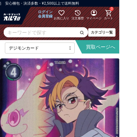
心梱包・決済多数・¥2,500以上で送料無料
0
ログイン
会員登録
お気に入り
注文履歴
マイページ
カート
カテゴリ一覧
買取
ページへ
【BT-25】DUAL REVOLUTION
【AD-01】DIGIMON GENERATION
【BT-24】TIME STRANGER
【BT-23】HACKERS' SLUMBER