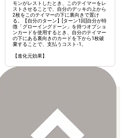
【EX-03】ドラゴンズロア
モンがレストしたとき、このテイマーをレ
ストさせることで、自分のデッキの上から
【EX-02】デジタルハザード
2枚をこのテイマーの下に裏向きで置け
る。【自分のターン】[ターン1回]自分が特
【EX-01】クラシックコレクション
徴「グローイングドーン」を持つオプショ
ンカードを使用するとき、自分のテイマー
の下にある裏向きのカードを下から1枚破
棄することで、支払うコスト-1。
【LM-07】ANOTHER KNIGHT
【進化元効果】
【LM-06】ビリオン・バレット
【LM-05】ファイナル・エリシオン
【LM-04】トリッドヴァイス
お支払い方法について
【LM-03】リミテッドカードセット2024
【クレジットカード決済】
各種ブランドのカードをご利用いただけます。
【LM-02】デクスモン
【PayPay】
【Paidy（後払い/コンビニ払い）】
【銀行振込】
【LM-01】デジモンゴーストゲーム
お支払後の在庫確保となりますため、お早めにお支払をお願いし
ます。