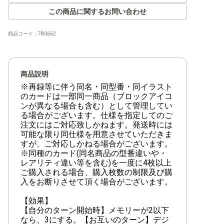
【RB-01】ライジングウインド
この商品に関するお問い合わせ
商品コード：
780662
【EX-12】DIGITAL WORLD SHAMBALA
【EX-11】DAWN OF LIBERATOR
商品説明
【EX-10】SINISTER ORDER
※再録等に伴う同名・同型番・同イラスト
のカードは一部同一商品（ブロックアイコ
ンが異なる場合も含む）として管理してい
【EX-09】VERSUS MONSTERS
る場合がございます。仕様を指定してのご
注文にはご対応致しかねます。発送時には
【EX-08】CHAIN OF LIBERATION
可能な限り同仕様を用意させていただきま
すが、ご対応しかねる場合がございます。
【EX-07】デジモンリベレイター
※同種のカード(同名商品の型番違いや・
レアリティ違い等を含む)を一度に4枚以上
【EX-06】インファナル・アセンション
ご購入される場合、購入枚数の制限及び購
入をお断りさせて頂く場合がございます。
【EX-05】アニマルコロシアム
【効果】
【EX-04】オルタナティブビーイング
【自分のターン開始時】メモリーが2以下
なら、3にする。【お互いのターン】デジ