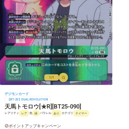
【BT-22】CYBER EDEN
【BT-21】WORLD CONVERGENCE
【BT-20】OVER THE X
【BT-19】クロスエボリューション
【BT-18】エレメントサクセサー
【BT-17】シークレットクライシス
【BT-16】BEGINNING OBSERVER
1/1
【BT-15】エクシード・アポカリプス
デジモンカード
【BT-14】BLAST ACE
【BT-25】DUAL REVOLUTION
天馬トモロウ[★R][BT25-090]
【BT-13】VSロイヤルナイツ
レアリティ
色
パラレル
カテゴリ
レア
緑
あり
テイマー
【BT-12】アクロス・タイム
ポイントアップキャンペーン