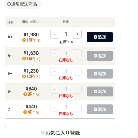
【BT-11】ディメンショナルフェイズ
通常配送商品
【BT-10】クロスエンカウンター
価格（税込）
数量
状態
【BT-09】Xレコード
¥1,980
追加
A+
【BT-08】ニューヒーロー
19
P
(
1
%)
在庫：
4
【BT-07】ネクストアドベンチャー
¥1,630
追加
A-
16
P
(
1
%)
在庫なし
【BT-06】ダブルダイヤモンド
¥1,230
追加
B+
12
P
【BT-05】バトルオブオメガ
(
1
%)
在庫なし
¥840
【BT-04】グレイトレジェンド
追加
B-
8
P
(
1
%)
在庫なし
【BT-03】ユニオンインパクト
¥440
追加
C
4
P
(
1
%)
【BT-02】ULTIMATE POWER
在庫なし
【BT-01】NEW EVOLUTION
お気に入り登録