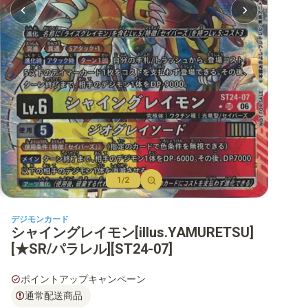
【BT-22】CYBER EDEN
【BT-21】WORLD CONVERGENCE
【BT-20】OVER THE X
【BT-19】クロスエボリューション
【BT-18】エレメントサクセサー
【BT-17】シークレットクライシス
【BT-16】BEGINNING OBSERVER
1/2
【BT-15】エクシード・アポカリプス
デジモンカード
シャイングレイモン[illus.YAMURETSU]
【BT-14】BLAST ACE
[★SR/パラレル][ST24-07]
【BT-13】VSロイヤルナイツ
ポイントアップキャンペーン
【BT-12】アクロス・タイム
通常配送商品