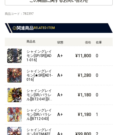
この商品に関するお問い合わせ
【RB-01】ライジングウインド
商品コード：
782397
【EX-12】DIGITAL WORLD SHAMBALA
関連商品
RELATED ITEM
【EX-11】DAWN OF LIBERATOR
商品名
状態
価格
在庫
【EX-10】SINISTER ORDER
シャイングレイ
A+
¥11,800
0
モン[SP/SR][AD
1-016]
【EX-09】VERSUS MONSTERS
シャイングレイ
A+
¥1,280
0
モン[★SR][AD1-
【EX-08】CHAIN OF LIBERATION
016]
【EX-07】デジモンリベレイター
シャイングレイ
A+
¥1,180
0
モン[SR/パラレ
ル][BT2-041][illu
【EX-06】インファナル・アセンション
st.As'Maria]
シャイングレイ
【EX-05】アニマルコロシアム
A+
¥1,180
1
モン[SR/パラレ
ル][BT12-043]
【EX-04】オルタナティブビーイング
シャイングレイ
A+
¥99,800
2
モン[ULTIMATE