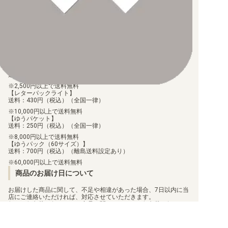
なお、お支払口座は、注文確認メールに記載しております。
振込手数料はお客様負担となります。
ご注文より7日以内にお支払がない場合には、注文が自動的にキャ
ンセルされます。
【ST-24】DIGIMON SAVERS
【代金引換】
手数料290円（税込）を申し受けます。
【ST-23】DIGIMON BEATBREAK
配送料について
【ゆうメール】
【ST-22】金剛界曼荼羅
送料：100円（税込）（全国一律）
2,500円以上で送料無料
【ST-21】HERO OF HOPE
【レターパックライト】
送料：430円（税込）（全国一律）
【ST-20】PROTECTOR OF LIGHT
10,000円以上で送料無料
【ゆうパケット】
送料：250円（税込）（全国一律）
【ST-19】童話の舞踏
8,000円以上で送料無料
【ゆうパック（60サイズ）】
【ST-18】旋風の守護者
送料：700円（税込）（離島送料設定あり）
60,000円以上で送料無料
【ST-17】アドバンスデッキ ダブルタイフーン
商品のお届け日について
お届けした商品に関して、不足や相違があった場合、7日以内に当
【ST-16】友情の鋼狼
店にご連絡いただければ、対応させていただきます。
但し、個包装を行っている商品に関しましては、個包装を解いた
【ST-15】勇気の戦竜
商品に関しては、対応ができません。
お客様都合での返品/交換は承っておりません。
返品/交換のご連絡は、
問い合わせフォーム
よりご連絡をお願いし