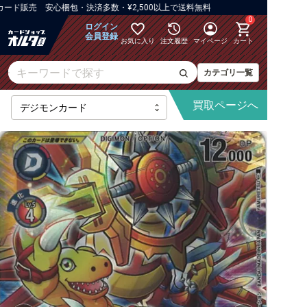
販売 安心梱包・決済多数・¥2,500以上で送料無料
0
ログイン
会員登録
お気に入り
注文履歴
マイページ
カート
カテゴリ一覧
買取
ページへ
【BT-25】DUAL REVOLUTION
【AD-01】DIGIMON GENERATION
【BT-24】TIME STRANGER
【BT-23】HACKERS' SLUMBER