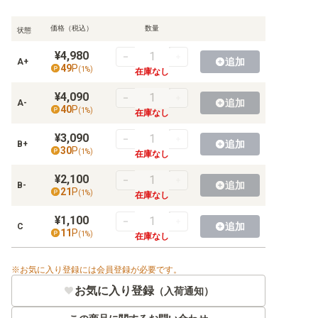
【BT-11】ディメンショナルフェイズ
価格（税込）
数量
状態
【BT-10】クロスエンカウンター
¥4,980
追加
A+
【BT-09】Xレコード
49
P
(
1
%)
在庫なし
【BT-08】ニューヒーロー
¥4,090
追加
A-
40
P
(
1
%)
在庫なし
【BT-07】ネクストアドベンチャー
¥3,090
追加
B+
【BT-06】ダブルダイヤモンド
30
P
(
1
%)
在庫なし
【BT-05】バトルオブオメガ
¥2,100
追加
B-
21
P
(
1
%)
在庫なし
【BT-04】グレイトレジェンド
¥1,100
追加
C
11
P
【BT-03】ユニオンインパクト
(
1
%)
在庫なし
【BT-02】ULTIMATE POWER
お気に入り登録には会員登録が必要です。
お気に入り登録
【BT-01】NEW EVOLUTION
（入荷通知）