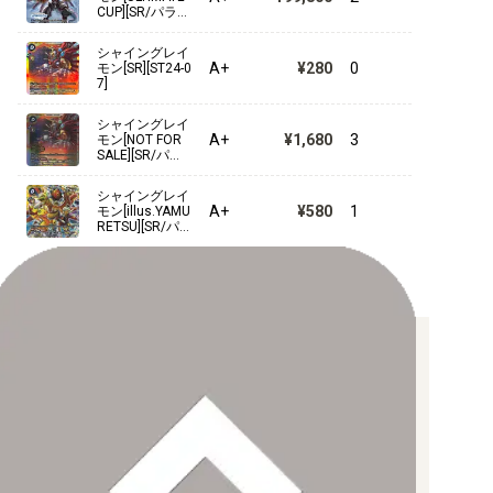
【EX-03】ドラゴンズロア
CUP][SR/パラレ
ル][BT12-043]
【EX-02】デジタルハザード
シャイングレイ
A+
¥280
0
モン[SR][ST24-0
7]
【EX-01】クラシックコレクション
シャイングレイ
A+
¥1,680
3
モン[NOT FOR
SALE][SR/パラ
レル][ST24-07]
【LM-07】ANOTHER KNIGHT
シャイングレイ
A+
¥580
1
モン[illus.YAMU
RETSU][SR/パ
【LM-06】ビリオン・バレット
ラレル][ST24-0
7]
【LM-05】ファイナル・エリシオン
【LM-04】トリッドヴァイス
お支払い方法について
【LM-03】リミテッドカードセット2024
【クレジットカード決済】
【LM-02】デクスモン
各種ブランドのカードをご利用いただけます。
【PayPay】
【Paidy（後払い/コンビニ払い）】
【LM-01】デジモンゴーストゲーム
【銀行振込】
お支払後の在庫確保となりますため、お早めにお支払をお願いし
ます。