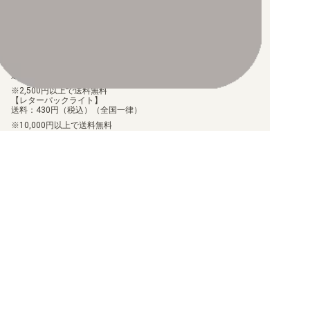
ンセルされます。
【代金引換】
手数料290円（税込）を申し受けます。
配送料について
【ゆうメール】
送料：100円（税込）（全国一律）
2,500円以上で送料無料
【レターパックライト】
送料：430円（税込）（全国一律）
10,000円以上で送料無料
【ゆうパケット】
送料：250円（税込）（全国一律）
8,000円以上で送料無料
【ゆうパック（60サイズ）】
送料：700円（税込）（離島送料設定あり）
60,000円以上で送料無料
商品のお届け日について
お届けした商品に関して、不足や相違があった場合、7日以内に当
店にご連絡いただければ、対応させていただきます。
但し、個包装を行っている商品に関しましては、個包装を解いた
商品に関しては、対応ができません。
お客様都合での返品/交換は承っておりません。
返品/交換のご連絡は、
問い合わせフォーム
よりご連絡をお願いし
ます。