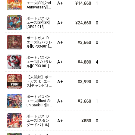
A+
¥14,660
1
エース[SR][2nd
Anniversary][O
【ST-10】“三船長”集結
P02-013]
ポートガス･D･
A+
¥24,660
0
エース[SP][SR]
【ST-09】Side ヤマト
[OP02-013]
【ST-08】Side モンキー・D・ルフィ
ポートガス･D･
A+
¥3,660
0
エース[L/パラレ
ル][OP03-001]
【ST-07】ビッグ・マム海賊団
[チャンピオン
シップセット20
ポートガス･D･
【ST-06】海軍
23]
A+
¥4,880
4
エース[L/パラレ
ル][OP03-001]
【ST-05】ONE PIECE FILM edition
【未開封】ポー
A+
¥3,990
0
トガス･D･エー
【ST-04】百獣海賊団
ス[チャンピオ
ンシップセット
2023][L/パラレ
【ST-03】王下七武海
ポートガス･D･
ル][OP03-001]
A+
¥3,660
1
エース[illust.Sh
un Saeki][R][OP
【ST-02】最悪の世代
07-053]
ポートガス･D･
【ST-01】麦わらの一味
A+
¥880
0
エース[スタン
ダードバトル]
[ホイル][illust.T
acchan][R][OP0