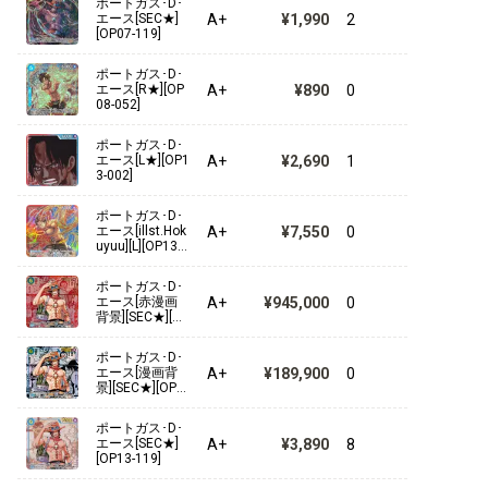
ポートガス･D･
7-053]
A+
¥1,990
2
エース[SEC★]
[OP07-119]
3rd ANNIVERSARY SET
ポートガス･D･
プレミアムブースター ONE PIECE CARD THE BEST ストレ
A+
¥890
0
エース[R★][OP
ージボックスセット
08-052]
2nd ANNIVERSARY SET
ポートガス･D･
A+
¥2,690
1
エース[L★][OP1
3-002]
プレミアムカードコレクション -リーダーコレクション-
ポートガス･D･
A+
¥7,550
0
プレミアムカードコレクション - ベストセレクションvol.3 -
エース[illst.Hok
uyuu][L][OP13-0
02]
ONE PIECEカードゲーム SOUND LOADER
ポートガス･D･
A+
¥945,000
0
エース[赤漫画
背景][SEC★][OP
プレミアムカードコレクション - ベストセレクションvol.2 -
13-119]
ポートガス･D･
プレミアムカードコレクション-Live Action Edition-
A+
¥189,900
0
エース[漫画背
景][SEC★][OP1
3-119]
プレミアムカードコレクション CARD GAMES Fest 23-24
ポートガス･D･
A+
¥3,890
8
エース[SEC★]
1st ANNIVERSARY SET
[OP13-119]