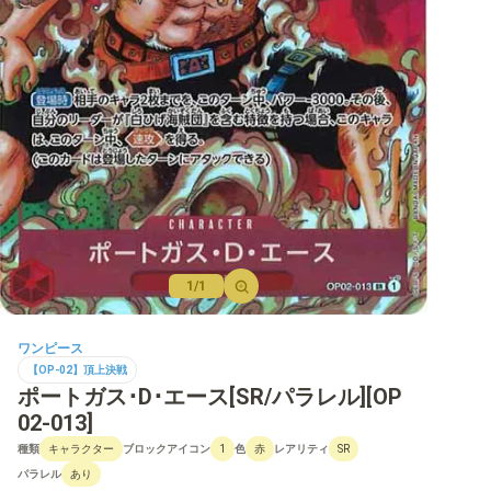
【OP-12】師弟の絆
【OP-11】神速の拳
【OP-10】王族の血統
【OP-09】新たなる皇帝
【PRB-01】ONE PIECE CARD THE BEST
【OP-08】二つの伝説
【OP-07】500年後の未来
1/1
【OP-06】双璧の覇者
ワンピース
【OP-05】新時代の主役
【OP-02】頂上決戦
ポートガス･D･エース[SR/パラレル][OP
【OP-04】謀略の王国
02-013]
【OP-03】強大な敵
種類
ブロックアイコン
色
レアリティ
キャラクター
1
赤
SR
パラレル
あり