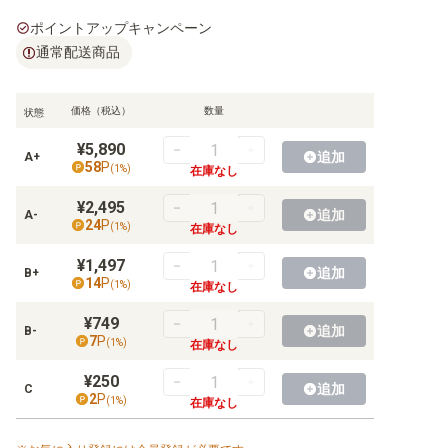
【OP-02】頂上決戦
ポイントアップキャンペーン
【OP-01】ROMANCE DAWN
通常配送商品
価格（税込）
数量
状態
【EB-04】EGGHEAD CRISIS
¥5,890
追加
A+
58
P
(
1
%)
【EB-03】ONE PIECE Heroines Edition
在庫なし
¥2,495
【EB-02】Anime 25th collection
追加
A-
24
P
(
1
%)
在庫なし
【EB-01】メモリアルコレクション
¥1,497
追加
B+
14
P
(
1
%)
在庫なし
¥749
追加
B-
7
P
【ST-36】黄 ユースタス・キッド
(
1
%)
在庫なし
¥250
【ST-35】赤黒 サボ
追加
C
2
P
(
1
%)
在庫なし
【ST-34】紫 シャーロット・カタクリ