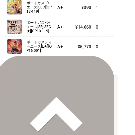
プレミアムカードコレクション- ベストセレクションvol.1 -
ポートガス･D･
A+
¥390
1
エース[SEC][OP
13-119]
プレミアムカードコレクション-ウタ-
ポートガス･D･
プレミアムカードコレクション -ガールズエディション-
A+
¥14,660
0
エース[SP][SEC
★][OP13-119]
ONE PIECE FILM RED プレミアムカードコレクション
ポートガスディ
A+
¥5,770
0
ーエース[L★][O
ONE PIECE FILM RED フィナーレセット
P16-001]
プレミアムカードコレクション25周年エディション
【For Asia】プレミアムカードコレクション-ガールズエデ
ィション-
お支払い方法について
【クレジットカード決済】
各種ブランドのカードをご利用いただけます。
【PayPay】
【Paidy（後払い/コンビニ払い）】
【銀行振込】
お支払後の在庫確保となりますため、お早めにお支払をお願いし
ます。
なお、お支払口座は、注文確認メールに記載しております。
振込手数料はお客様負担となります。
ご注文より7日以内にお支払がない場合には、注文が自動的にキャ