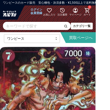
ワンピース
の
カード販売 安心梱包・決済多数・¥2,500以上で送料無料
0
ログイン
会員登録
お気に入り
注文履歴
マイページ
カート
カテゴリ一覧
買取
ページへ
【OP-16】決戦の刻
【OP-15】神の島の冒険
【OP-14】蒼海の七傑
【OP-13】受け継がれる意志
【PRB-02】ONE PIECE CARD THE BEST vol.2