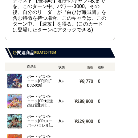
テキスト:【登場時】相手のキャラ2枚まで
【ST-22】エース&ニューゲート
を、このターン中、パワー-3000。その
後、自分のリーダーが『白ひげ海賊団』を
【ST-21】ギア5
含む特徴を持つ場合、このキャラは、この
ターン中、【速攻】を得る。(このカード
【ST-20】黄 シャーロット・カタクリ
は登場したターンにアタックできる)
【ST-19】黒 スモーカー
【ST-18】紫 モンキー・D・ルフィ
関連商品
RELATED ITEM
【ST-17】青 ドンキホーテ・ドフラミンゴ
商品名
状態
価格
在庫
【ST-16】緑 ウタ
ポートガス･D･
A+
¥8,770
0
エース[SP][R][E
B02-028]
【ST-15】赤 エドワード・ニューゲート
ポートガス･D･
【ST-14】3D2Y
A+
¥288,800
0
エース[SR★][漫
画背景][刻印あ
り][OP02-013]
【ST-13】3兄弟の絆
ポートガス･D･
A+
¥229,900
0
エース[SR/スー
【ST-12】ゾロ&サンジ
パーパラレル]
[OP02-013][漫
画コマ]
【ST-11】Side ウタ
ポートガス･D･