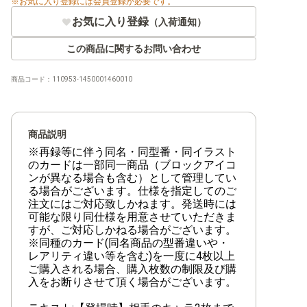
お気に入り登録には会員登録が必要です。
【ST-33】青 クザン
お気に入り登録
（入荷通知）
【ST-32】緑 ロロノア・ゾロ
この商品に関するお問い合わせ
【ST-31】赤 モンキー・D・ルフィ
商品コード：
110953-1450001460010
【ST-30】ルフィ&エース
【ST-29】EGGHEAD
商品説明
【ST-28】緑黄 ヤマト
※再録等に伴う同名・同型番・同イラスト
のカードは一部同一商品（ブロックアイコ
【ST-27】黒 マーシャル・D・ティーチ
ンが異なる場合も含む）として管理してい
る場合がございます。仕様を指定してのご
【ST-26】紫黒 モンキー・D・ルフィ
注文にはご対応致しかねます。発送時には
可能な限り同仕様を用意させていただきま
【ST-25】青 バギー
すが、ご対応しかねる場合がございます。
※同種のカード(同名商品の型番違いや・
レアリティ違い等を含む)を一度に4枚以上
【ST-24】緑 ジュエリー・ボニー
ご購入される場合、購入枚数の制限及び購
入をお断りさせて頂く場合がございます。
【ST-23】赤 シャンクス