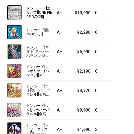
ドン!!カード[エ
3rd ANNIVERSARY SET
A+
¥10,990
0
ルバフ][ONE PIE
CE DAY’25]
プレミアムブースター ONE PIECE CARD THE BEST ストレ
ージボックスセット
ドンカード[熊
A+
¥2,290
0
本/サンジ]
2nd ANNIVERSARY SET
ドンカード[ヤ
A+
¥6,990
0
プレミアムカードコレクション -リーダーコレクション-
マト][スーパー
パラレル][金箔
押し][PRB2]
プレミアムカードコレクション - ベストセレクションvol.3 -
ドンカード[エ
A+
¥2,190
0
ンポリオ･イワ
ンコフ][スーパ
ONE PIECEカードゲーム SOUND LOADER
ーパラレル][金
箔押し]
ドンカード[ナ
プレミアムカードコレクション - ベストセレクションvol.2 -
A+
¥4,770
0
ミ][スーパーパ
ラレル][金箔押
し][PRB2]
プレミアムカードコレクション-Live Action Edition-
ドンカード[ウ
A+
¥9,990
0
タ][スーパーパ
プレミアムカードコレクション CARD GAMES Fest 23-24
ラレル][金箔押
し]
1st ANNIVERSARY SET
ドンカード[シ
A+
¥1,690
3
ーザークラウ
ン][スーパーパ