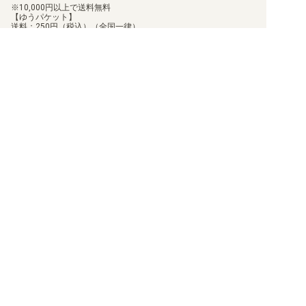
10,000円以上で送料無料
【ゆうパケット】
送料：250円（税込）（全国一律）
8,000円以上で送料無料
【ゆうパック（60サイズ）】
送料：700円（税込）（離島送料設定あり）
60,000円以上で送料無料
商品のお届け日について
お届けした商品に関して、不足や相違があった場合、7日以内に当
店にご連絡いただければ、対応させていただきます。
但し、個包装を行っている商品に関しましては、個包装を解いた
商品に関しては、対応ができません。
お客様都合での返品/交換は承っておりません。
返品/交換のご連絡は、
問い合わせフォーム
よりご連絡をお願いし
ます。
買取について
利用規約
日替わりポイント
特定商取引法に基づく表示
商品発送保険
プライバシーポリシー
顧客情報補償
状態表記