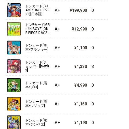
ドンカード[CH
A+
¥199,900
0
AMPIONSHIP20
【ST-10】“三船長”集結
23][日本語]
【ST-09】Side ヤマト
ドン!!カード[GR
A+
¥12,990
0
e4N BOYZ][ON
E PIECE DAY’24
【ST-08】Side モンキー・D・ルフィ
SPECIAL LIVE D
AY1]
【ST-07】ビッグ・マム海賊団
ドンカード[熊
A+
¥1,100
0
本/フランキー]
【ST-06】海軍
ドンカード[チ
A+
¥1,330
3
ョッパー][Netfli
【ST-05】ONE PIECE FILM edition
x]
【ST-04】百獣海賊団
ドンカード[熊
A+
¥4,990
0
本/ゾロ]
【ST-03】王下七武海
ドンカード[熊
【ST-02】最悪の世代
A+
¥1,150
0
本/ウソップ]
【ST-01】麦わらの一味
ドンカード[熊
A+
¥1,190
0
本/ジンベエ]