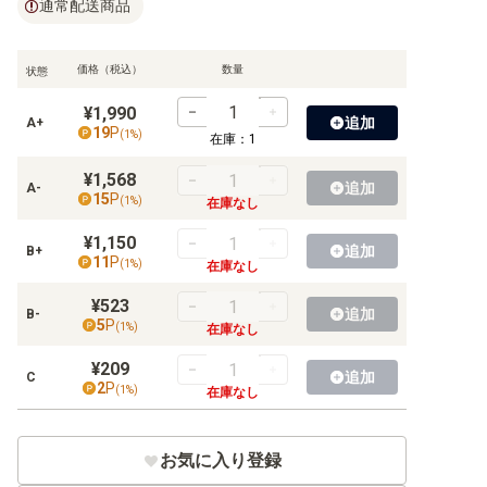
【OP-02】頂上決戦
通常配送商品
【OP-01】ROMANCE DAWN
価格（税込）
数量
状態
¥1,990
追加
A+
19
P
(
1
%)
在庫：
1
【EB-04】EGGHEAD CRISIS
¥1,568
【EB-03】ONE PIECE Heroines Edition
追加
A-
15
P
(
1
%)
在庫なし
【EB-02】Anime 25th collection
¥1,150
追加
B+
11
P
(
1
%)
在庫なし
【EB-01】メモリアルコレクション
¥523
追加
B-
5
P
(
1
%)
在庫なし
¥209
【ST-36】黄 ユースタス・キッド
追加
C
2
P
(
1
%)
在庫なし
【ST-35】赤黒 サボ
【ST-34】紫 シャーロット・カタクリ
お気に入り登録