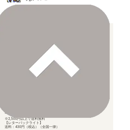
プレミアムカードコレクション- ベストセレクションvol.1 -
ラレル][金箔押
し][PRB2]
プレミアムカードコレクション-ウタ-
プレミアムカードコレクション -ガールズエディション-
お支払い方法について
ONE PIECE FILM RED プレミアムカードコレクション
【クレジットカード決済】
ONE PIECE FILM RED フィナーレセット
各種ブランドのカードをご利用いただけます。
【PayPay】
【Paidy（後払い/コンビニ払い）】
プレミアムカードコレクション25周年エディション
【銀行振込】
お支払後の在庫確保となりますため、お早めにお支払をお願いし
ます。
【For Asia】プレミアムカードコレクション-ガールズエデ
なお、お支払口座は、注文確認メールに記載しております。
ィション-
振込手数料はお客様負担となります。
ご注文より7日以内にお支払がない場合には、注文が自動的にキャ
ンセルされます。
【代金引換】
手数料290円（税込）を申し受けます。
配送料について
【ゆうメール】
送料：100円（税込）（全国一律）
2,500円以上で送料無料
【レターパックライト】
送料：430円（税込）（全国一律）