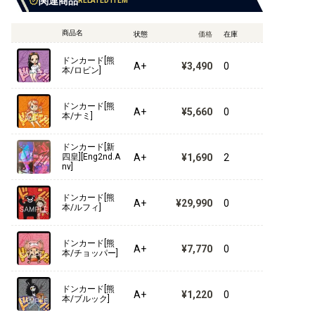
関連商品
RELATED ITEM
【ST-22】エース&ニューゲート
【ST-21】ギア5
商品名
状態
価格
在庫
【ST-20】黄 シャーロット・カタクリ
ドンカード[熊
A+
¥3,490
0
本/ロビン]
【ST-19】黒 スモーカー
ドンカード[熊
A+
¥5,660
0
【ST-18】紫 モンキー・D・ルフィ
本/ナミ]
【ST-17】青 ドンキホーテ・ドフラミンゴ
ドンカード[新
A+
¥1,690
2
四皇][Eng2nd.A
nv]
【ST-16】緑 ウタ
ドンカード[熊
【ST-15】赤 エドワード・ニューゲート
A+
¥29,990
0
本/ルフィ]
【ST-14】3D2Y
ドンカード[熊
A+
¥7,770
0
本/チョッパー]
【ST-13】3兄弟の絆
【ST-12】ゾロ&サンジ
ドンカード[熊
A+
¥1,220
0
本/ブルック]
【ST-11】Side ウタ