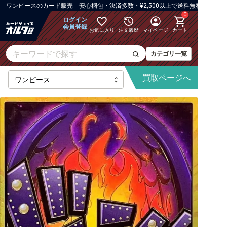
ワンピース
の
カード販売 安心梱包・決済多数・¥2,500以上で送料無料
0
ログイン
会員登録
お気に入り
注文履歴
マイページ
カート
カテゴリ一覧
買取
ページへ
【OP-16】決戦の刻
【OP-15】神の島の冒険
【OP-14】蒼海の七傑
【OP-13】受け継がれる意志
【PRB-02】ONE PIECE CARD THE BEST vol.2