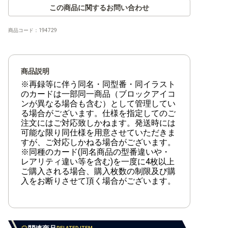
【ST-33】青 クザン
この商品に関するお問い合わせ
【ST-32】緑 ロロノア・ゾロ
商品コード：
194729
【ST-31】赤 モンキー・D・ルフィ
【ST-30】ルフィ&エース
商品説明
※再録等に伴う同名・同型番・同イラスト
【ST-29】EGGHEAD
のカードは一部同一商品（ブロックアイコ
ンが異なる場合も含む）として管理してい
【ST-28】緑黄 ヤマト
る場合がございます。仕様を指定してのご
注文にはご対応致しかねます。発送時には
【ST-27】黒 マーシャル・D・ティーチ
可能な限り同仕様を用意させていただきま
すが、ご対応しかねる場合がございます。
【ST-26】紫黒 モンキー・D・ルフィ
※同種のカード(同名商品の型番違いや・
レアリティ違い等を含む)を一度に4枚以上
【ST-25】青 バギー
ご購入される場合、購入枚数の制限及び購
入をお断りさせて頂く場合がございます。
【ST-24】緑 ジュエリー・ボニー
【ST-23】赤 シャンクス