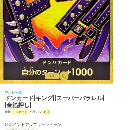
【OP-12】師弟の絆
【OP-11】神速の拳
【OP-10】王族の血統
【OP-09】新たなる皇帝
【PRB-01】ONE PIECE CARD THE BEST
【OP-08】二つの伝説
【OP-07】500年後の未来
1/1
【OP-06】双璧の覇者
ワンピース
【OP-05】新時代の主役
ドンカード[キング][スーパーパラレル]
[金箔押し]
【OP-04】謀略の王国
種類
パラレル
ドンカード
あり
【OP-03】強大な敵
ポイントアップキャンペーン