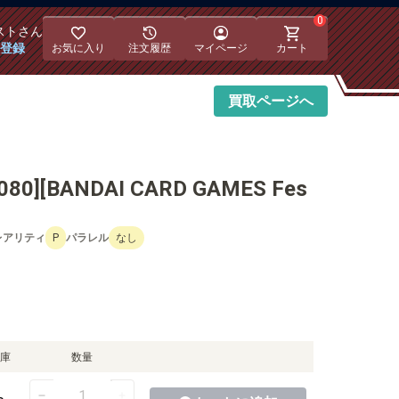
0
スト
さん
員登録
お気に入り
注文履歴
マイページ
カート
買取
ページへ
0][BANDAI CARD GAMES Fes
レアリティ
P
パラレル
なし
庫
数量