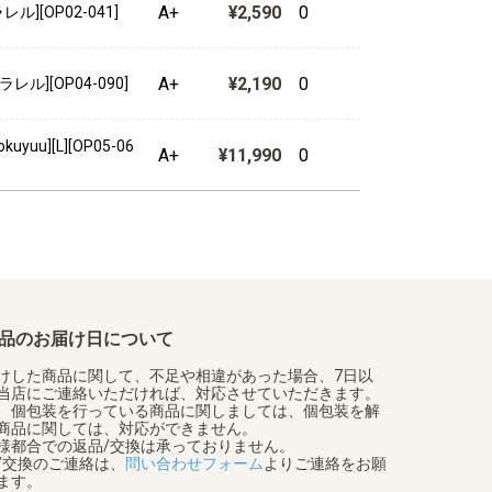
A+
¥2,590
0
ル][OP02-041]
A+
¥2,190
0
ル][OP04-090]
uyuu][L][OP05-06
A+
¥11,990
0
品のお届け日について
けした商品に関して、不足や相違があった場合、7日以
当店にご連絡いただければ、対応させていただきます。
、個包装を行っている商品に関しましては、個包装を解
商品に関しては、対応ができません。
様都合での返品/交換は承っておりません。
/交換のご連絡は、
問い合わせフォーム
よりご連絡をお願
ます。