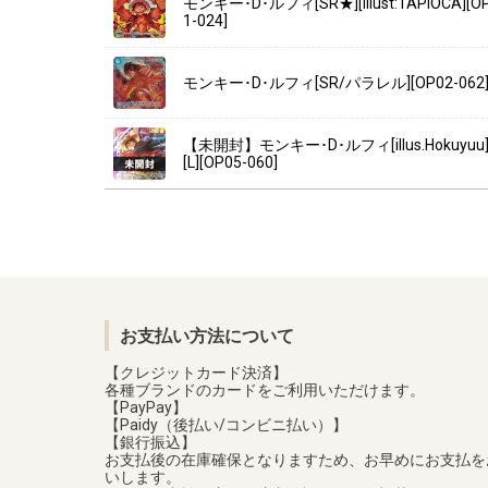
モンキー･D･ルフィ[SR★][illust:TAPIOCA][O
1-024]
モンキー･D･ルフィ[SR/パラレル][OP02-062
【未開封】モンキー･D･ルフィ[illus.Hokuyuu
[L][OP05-060]
お支払い方法について
【クレジットカード決済】
各種ブランドのカードをご利用いただけます。
【PayPay】
【Paidy（後払い/コンビニ払い）】
【銀行振込】
お支払後の在庫確保となりますため、お早めにお支払を
いします。