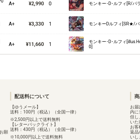
P0
A+
¥2,990
0
モンキー･D･ルフィ[R/パラレ
A+
¥3,330
1
]
モンキーDルフィ[SR★/パラレ
]
モンキー･D･ルフィ[illus.Hok
A+
¥11,660
1
0]
配送料について
商
【ゆうメール】
お届
送料：100円（税込）（全国一律）
内に
但し
2,500円以上で送料無料
いた
【レターパックライト】
お客
送料：430円（税込）（全国一律）
お願
返品
10,000円以上で送料無料
いし