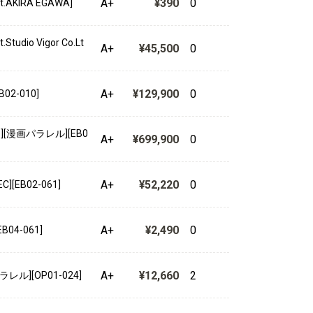
A+
¥390
0
.AKIRA EGAWA]
tudio Vigor Co.Lt
A+
¥45,500
0
A+
¥129,900
0
02-010]
][漫画パラレル][EB0
A+
¥699,900
0
A+
¥52,220
0
][EB02-061]
A+
¥2,490
0
04-061]
A+
¥12,660
2
レル][OP01-024]