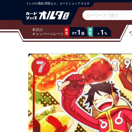
トレカの通販/買取なら、カードショップ オルタ
本日の
販
1
買
1
PT
倍
＋
%
キャンペーンレート
売
取