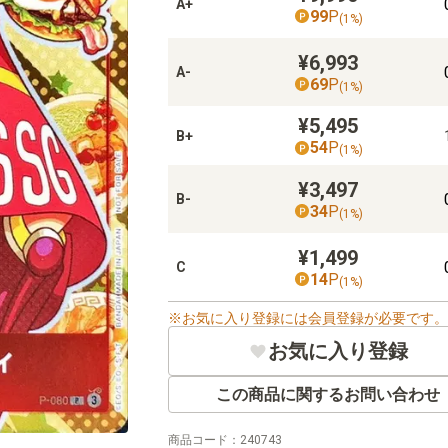
A+
99
P
(
1
%)
¥6,993
A-
69
P
(
1
%)
¥5,495
B+
54
P
(
1
%)
¥3,497
B-
34
P
(
1
%)
¥1,499
C
14
P
(
1
%)
お気に入り登録には会員登録が必要です。
お気に入り登録
この商品に関するお問い合わせ
商品コード：
240743