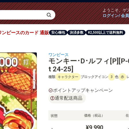
ようこそ、
ゲ
ログイン/ 会
ワンピース
のカード
通販
安心梱包
決済多数
¥2,500以上で送料無料
ワンピース
モンキー･D･ルフィ[P][P-08
t 24-25]
種類
キャラクター
ブロックアイコン
3
色
赤
ポイントアップキャンペーン
通常配送商品
価格（税込）
在
状態
¥9,990