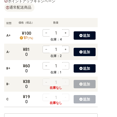
【OP-02】頂上決戦
ポイントアップキャンペーン
通常配送商品
【OP-01】ROMANCE DAWN
価格（税込）
数量
状態
¥100
【EB-04】EGGHEAD CRISIS
追加
A+
1
P
(
1
%)
在庫：
4
【EB-03】ONE PIECE Heroines Edition
¥81
追加
A-
0
【EB-02】Anime 25th collection
在庫：
2
¥60
【EB-01】メモリアルコレクション
追加
B+
0
在庫：
1
¥38
追加
B-
0
在庫なし
【ST-36】黄 ユースタス・キッド
¥19
追加
【ST-35】赤黒 サボ
C
0
在庫なし
【ST-34】紫 シャーロット・カタクリ