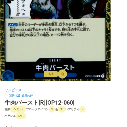
【OP-12】師弟の絆
【OP-11】神速の拳
【OP-10】王族の血統
【OP-09】新たなる皇帝
【PRB-01】ONE PIECE CARD THE BEST
【OP-08】二つの伝説
【OP-07】500年後の未来
1/1
【OP-06】双璧の覇者
ワンピース
【OP-05】新時代の主役
【OP-12】師弟の絆
牛肉バースト[R][OP12-060]
【OP-04】謀略の王国
種類
ブロックアイコン
色
レアリティ
イベント
3
青
R
【OP-03】強大な敵
パラレル
なし