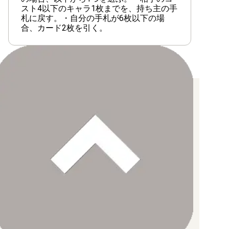
【ST-22】エース&ニューゲート
スト4以下のキャラ1枚までを、持ち主の手
札に戻す。・自分の手札が6枚以下の場
【ST-21】ギア5
合、カード2枚を引く。
【ST-20】黄 シャーロット・カタクリ
【ST-19】黒 スモーカー
【ST-18】紫 モンキー・D・ルフィ
お支払い方法について
【ST-17】青 ドンキホーテ・ドフラミンゴ
【クレジットカード決済】
各種ブランドのカードをご利用いただけます。
【ST-16】緑 ウタ
【PayPay】
【Paidy（後払い/コンビニ払い）】
【銀行振込】
【ST-15】赤 エドワード・ニューゲート
お支払後の在庫確保となりますため、お早めにお支払をお願いし
ます。
なお、お支払口座は、注文確認メールに記載しております。
【ST-14】3D2Y
振込手数料はお客様負担となります。
ご注文より7日以内にお支払がない場合には、注文が自動的にキャ
【ST-13】3兄弟の絆
ンセルされます。
【代金引換】
手数料290円（税込）を申し受けます。
【ST-12】ゾロ&サンジ
配送料について
【ST-11】Side ウタ
【ゆうメール】