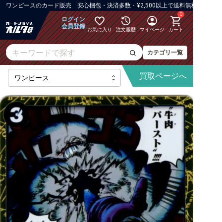
ワンピース
の
カード販売 安心梱包・決済多数・¥2,500以上で送料無料
0
ログイン
会員登録
お気に入り
注文履歴
マイページ
カート
カテゴリ一覧
買取
ページへ
【OP-16】決戦の刻
【OP-15】神の島の冒険
【OP-14】蒼海の七傑
【OP-13】受け継がれる意志
【PRB-02】ONE PIECE CARD THE BEST vol.2