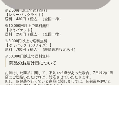
送料：100円（税込）（全国一律）
2,500円以上で送料無料
【ST-10】“三船長”集結
【レターパックライト】
送料：430円（税込）（全国一律）
【ST-09】Side ヤマト
10,000円以上で送料無料
【ゆうパケット】
送料：250円（税込）（全国一律）
【ST-08】Side モンキー・D・ルフィ
8,000円以上で送料無料
【ゆうパック（60サイズ）】
【ST-07】ビッグ・マム海賊団
送料：700円（税込）（離島送料設定あり）
60,000円以上で送料無料
【ST-06】海軍
商品のお届け日について
【ST-05】ONE PIECE FILM edition
お届けした商品に関して、不足や相違があった場合、7日以内に当
店にご連絡いただければ、対応させていただきます。
但し、個包装を行っている商品に関しましては、個包装を解いた
【ST-04】百獣海賊団
商品に関しては、対応ができません。
お客様都合での返品/交換は承っておりません。
返品/交換のご連絡は、
問い合わせフォーム
よりご連絡をお願いし
【ST-03】王下七武海
ます。
【ST-02】最悪の世代
【ST-01】麦わらの一味