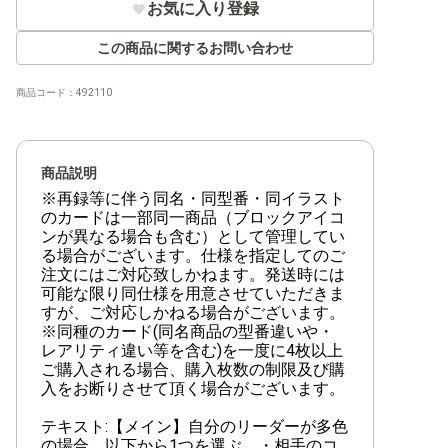
お気に入り登録
【ST-33】青 クザン
この商品に関するお問い合わせ
【ST-32】緑 ロロノア・ゾロ
【ST-31】赤 モンキー・D・ルフィ
商品コード：
492110
【ST-30】ルフィ&エース
【ST-29】EGGHEAD
商品説明
※再録等に伴う同名・同型番・同イラスト
【ST-28】緑黄 ヤマト
のカードは一部同一商品（ブロックアイコ
ンが異なる場合も含む）として管理してい
【ST-27】黒 マーシャル・D・ティーチ
る場合がございます。仕様を指定してのご
注文にはご対応致しかねます。発送時には
可能な限り同仕様を用意させていただきま
【ST-26】紫黒 モンキー・D・ルフィ
すが、ご対応しかねる場合がございます。
※同種のカード(同名商品の型番違いや・
【ST-25】青 バギー
レアリティ違い等を含む)を一度に4枚以上
ご購入される場合、購入枚数の制限及び購
【ST-24】緑 ジュエリー・ボニー
入をお断りさせて頂く場合がございます。
【ST-23】赤 シャンクス
テキスト:【メイン】自分のリーダーが多色
の場合、以下から1つを選ぶ。・相手のコ