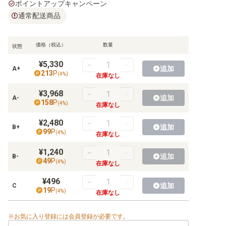
【OP-02】頂上決戦
ポイントアップキャンペーン
通常配送商品
【OP-01】ROMANCE DAWN
価格（税込）
数量
状態
¥5,330
【EB-04】EGGHEAD CRISIS
追加
A+
213
P
(
4
%)
在庫なし
【EB-03】ONE PIECE Heroines Edition
¥3,968
追加
A-
158
P
(
4
%)
在庫なし
【EB-02】Anime 25th collection
¥2,480
【EB-01】メモリアルコレクション
追加
B+
99
P
(
4
%)
在庫なし
¥1,240
追加
B-
49
P
(
4
%)
在庫なし
【ST-36】黄 ユースタス・キッド
¥496
追加
C
19
P
【ST-35】赤黒 サボ
(
4
%)
在庫なし
【ST-34】紫 シャーロット・カタクリ
お気に入り登録には会員登録が必要です。