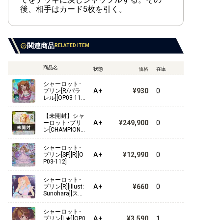
【ST-22】エース&ニューゲート
後、相手はカード5枚を引く。
【ST-21】ギア5
【ST-20】黄 シャーロット・カタクリ
関連商品
RELATED ITEM
【ST-19】黒 スモーカー
商品名
状態
価格
在庫
【ST-18】紫 モンキー・D・ルフィ
シャーロット･
A+
¥930
0
プリン[R/パラ
レル][OP03-11
【ST-17】青 ドンキホーテ・ドフラミンゴ
2]
【未開封】シャ
【ST-16】緑 ウタ
A+
¥249,900
0
ーロット･プリ
ン[CHAMPIONS
HIP2024][R/パ
【ST-15】赤 エドワード・ニューゲート
ラレル][OP03-1
シャーロット･
12]
A+
¥12,990
0
プリン[SP][R][O
【ST-14】3D2Y
P03-112]
【ST-13】3兄弟の絆
シャーロット･
A+
¥660
0
プリン[R][illust:
Sunohara][スタ
【ST-12】ゾロ&サンジ
ンダードバト
ル][ホイル][OP0
シャーロット･
6-047]
【ST-11】Side ウタ
A+
¥3,590
1
プリン[L★][OP0