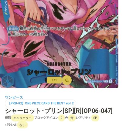
【OP-12】師弟の絆
【OP-11】神速の拳
【OP-10】王族の血統
【OP-09】新たなる皇帝
【PRB-01】ONE PIECE CARD THE BEST
【OP-08】二つの伝説
【OP-07】500年後の未来
1/1
【OP-06】双璧の覇者
ワンピース
【OP-05】新時代の主役
【PRB-02】ONE PIECE CARD THE BEST vol.2
シャーロット･プリン[SP][R][OP06-047]
【OP-04】謀略の王国
種類
ブロックアイコン
色
レアリティ
キャラクター
2
青
SP
【OP-03】強大な敵
パラレル
なし