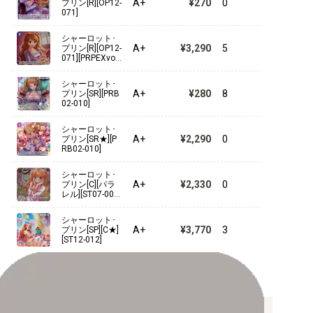
A+
¥270
0
プリン[R][OP12-
071]
3rd ANNIVERSARY SET
シャーロット･
A+
¥3,290
5
プリン[R][OP12-
プレミアムブースター ONE PIECE CARD THE BEST ストレ
071][PRPEXvol.
ージボックスセット
3]
シャーロット･
2nd ANNIVERSARY SET
A+
¥280
8
プリン[SR][PRB
02-010]
プレミアムカードコレクション -リーダーコレクション-
シャーロット･
A+
¥2,290
0
プリン[SR★][P
プレミアムカードコレクション - ベストセレクションvol.3 -
RB02-010]
シャーロット･
ONE PIECEカードゲーム SOUND LOADER
A+
¥2,330
0
プリン[C][パラ
レル][ST07-008]
[プレミアムカ
プレミアムカードコレクション - ベストセレクションvol.2 -
ードコレクショ
シャーロット･
ン-ガールズエ
A+
¥3,770
3
プリン[SP][C★]
プレミアムカードコレクション-Live Action Edition-
ディション-]
[ST12-012]
プレミアムカードコレクション CARD GAMES Fest 23-24
1st ANNIVERSARY SET