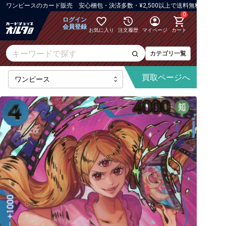
ワンピース
の
カード販売 安心梱包・決済多数・¥2,500以上で送料無料
0
ログイン
会員登録
お気に入り
注文履歴
マイページ
カート
カテゴリ一覧
買取
ページへ
【OP-16】決戦の刻
【OP-15】神の島の冒険
【OP-14】蒼海の七傑
【OP-13】受け継がれる意志
【PRB-02】ONE PIECE CARD THE BEST vol.2