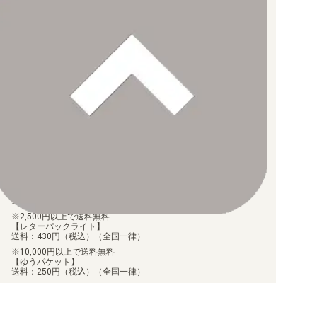
プレミアムカードコレクション- ベストセレクションvol.1 -
お支払い方法について
プレミアムカードコレクション-ウタ-
【クレジットカード決済】
各種ブランドのカードをご利用いただけます。
【PayPay】
プレミアムカードコレクション -ガールズエディション-
【Paidy（後払い/コンビニ払い）】
【銀行振込】
お支払後の在庫確保となりますため、お早めにお支払をお願いし
ONE PIECE FILM RED プレミアムカードコレクション
ます。
なお、お支払口座は、注文確認メールに記載しております。
振込手数料はお客様負担となります。
ONE PIECE FILM RED フィナーレセット
ご注文より7日以内にお支払がない場合には、注文が自動的にキャ
ンセルされます。
【代金引換】
プレミアムカードコレクション25周年エディション
手数料290円（税込）を申し受けます。
配送料について
【For Asia】プレミアムカードコレクション-ガールズエデ
ィション-
【ゆうメール】
送料：100円（税込）（全国一律）
2,500円以上で送料無料
【レターパックライト】
送料：430円（税込）（全国一律）
10,000円以上で送料無料
【ゆうパケット】
送料：250円（税込）（全国一律）
8,000円以上で送料無料
【ゆうパック（60サイズ）】
送料：700円（税込）（離島送料設定あり）