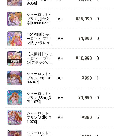
8-058]
【ST-10】“三船長”集結
シャーロット･
A+
¥35,990
0
プリン[L][金文
字][OP08-058]
【ST-09】Side ヤマト
[For Asia]シャ
【ST-08】Side モンキー・D・ルフィ
A+
¥1,990
0
ーロット･プリ
ン[R][パラレル]
[フラッグシッ
【ST-07】ビッグ・マム海賊団
プバトル][OP08
【未開封】シャ
-067]
A+
¥10,990
0
ーロット･プリ
【ST-06】海軍
ン[フラッグシ
ップバトル][R/
パラレル][OP08
【ST-05】ONE PIECE FILM edition
シャーロット･
-067]
A+
¥990
1
プリン[R★][OP
08-067]
【ST-04】百獣海賊団
シャーロット･
【ST-03】王下七武海
A+
¥1,850
0
プリン[SR★][O
P11-070]
【ST-02】最悪の世代
シャーロット･
A+
¥380
5
プリン[SR][OP1
【ST-01】麦わらの一味
1-070]
シャーロット･