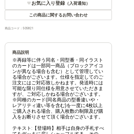
お気に入り登録
（入荷通知）
【ST-33】青 クザン
この商品に関するお問い合わせ
【ST-32】緑 ロロノア・ゾロ
【ST-31】赤 モンキー・D・ルフィ
商品コード：
505821
【ST-30】ルフィ&エース
【ST-29】EGGHEAD
商品説明
※再録等に伴う同名・同型番・同イラスト
【ST-28】緑黄 ヤマト
のカードは一部同一商品（ブロックアイコ
ンが異なる場合も含む）として管理してい
【ST-27】黒 マーシャル・D・ティーチ
る場合がございます。仕様を指定してのご
注文にはご対応致しかねます。発送時には
【ST-26】紫黒 モンキー・D・ルフィ
可能な限り同仕様を用意させていただきま
すが、ご対応しかねる場合がございます。
※同種のカード(同名商品の型番違いや・
【ST-25】青 バギー
レアリティ違い等を含む)を一度に4枚以上
ご購入される場合、購入枚数の制限及び購
【ST-24】緑 ジュエリー・ボニー
入をお断りさせて頂く場合がございます。
【ST-23】赤 シャンクス
テキスト:【登場時】相手は自身の手札すべ
てをデッキに戻しシャッフルする。その