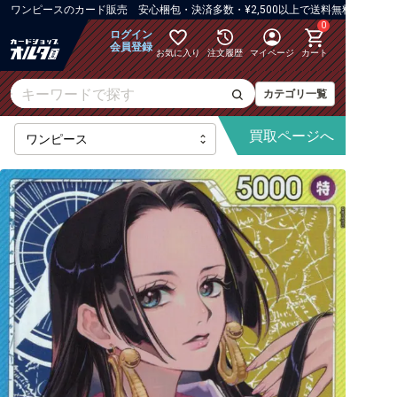
ワンピース
の
カード販売 安心梱包・決済多数・¥2,500以上で送料無料
0
ログイン
会員登録
お気に入り
注文履歴
マイページ
カート
カテゴリ一覧
買取
ページへ
【OP-16】決戦の刻
【OP-15】神の島の冒険
【OP-14】蒼海の七傑
【OP-13】受け継がれる意志
【PRB-02】ONE PIECE CARD THE BEST vol.2