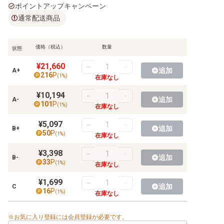
【OP-02】頂上決戦
ポイントアップキャンペーン
通常配送商品
【OP-01】ROMANCE DAWN
価格（税込）
数量
状態
【EB-04】EGGHEAD CRISIS
¥21,660
追加
A+
216
P
(
1
%)
在庫なし
【EB-03】ONE PIECE Heroines Edition
¥10,194
追加
A-
101
P
【EB-02】Anime 25th collection
(
1
%)
在庫なし
¥5,097
【EB-01】メモリアルコレクション
追加
B+
50
P
(
1
%)
在庫なし
¥3,398
追加
B-
33
P
(
1
%)
在庫なし
【ST-36】黄 ユースタス・キッド
¥1,699
追加
C
【ST-35】赤黒 サボ
16
P
(
1
%)
在庫なし
【ST-34】紫 シャーロット・カタクリ
お気に入り登録には会員登録が必要です。