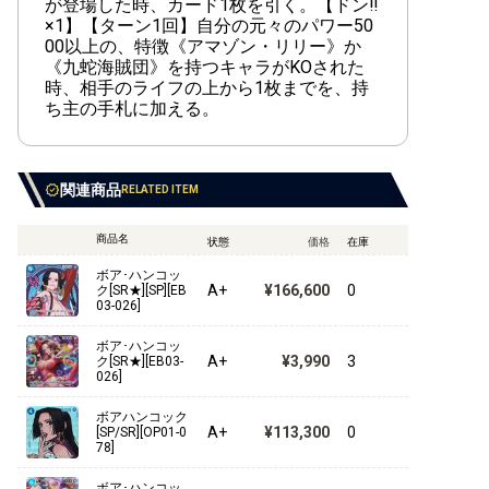
が登場した時、カード1枚を引く。【ドン‼
【ST-22】エース&ニューゲート
×1】【ターン1回】自分の元々のパワー50
00以上の、特徴《アマゾン・リリー》か
【ST-21】ギア5
《九蛇海賊団》を持つキャラがKOされた
時、相手のライフの上から1枚までを、持
【ST-20】黄 シャーロット・カタクリ
ち主の手札に加える。
【ST-19】黒 スモーカー
【ST-18】紫 モンキー・D・ルフィ
関連商品
RELATED ITEM
【ST-17】青 ドンキホーテ・ドフラミンゴ
商品名
状態
価格
在庫
【ST-16】緑 ウタ
ボア･ハンコッ
A+
¥166,600
0
ク[SR★][SP][EB
03-026]
【ST-15】赤 エドワード・ニューゲート
ボア･ハンコッ
【ST-14】3D2Y
A+
¥3,990
3
ク[SR★][EB03-
026]
【ST-13】3兄弟の絆
ボアハンコック
A+
¥113,300
0
[SP/SR][OP01-0
【ST-12】ゾロ&サンジ
78]
【ST-11】Side ウタ
ボア･ハンコッ