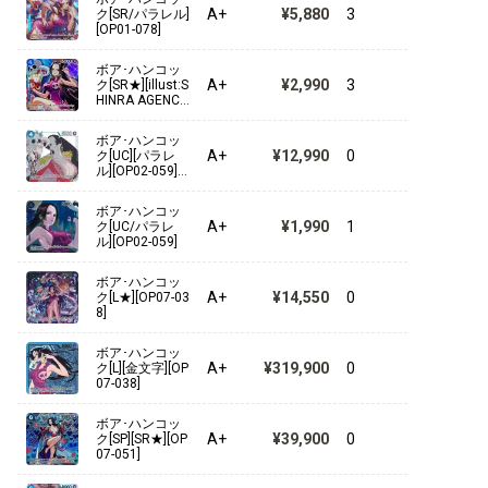
A+
¥5,880
3
ク[SR/パラレル]
[OP01-078]
【ST-10】“三船長”集結
ボア･ハンコッ
【ST-09】Side ヤマト
A+
¥2,990
3
ク[SR★][illust:S
HINRA AGENCY
Co., Ltd.][OP01-
【ST-08】Side モンキー・D・ルフィ
078]
ボア･ハンコッ
A+
¥12,990
0
ク[UC][パラレ
【ST-07】ビッグ・マム海賊団
ル][OP02-059]
[プロモーショ
ンカードセット
ボア･ハンコッ
【ST-06】海軍
②]
A+
¥1,990
1
ク[UC/パラレ
ル][OP02-059]
【ST-05】ONE PIECE FILM edition
ボア･ハンコッ
A+
¥14,550
0
ク[L★][OP07-03
【ST-04】百獣海賊団
8]
【ST-03】王下七武海
ボア･ハンコッ
A+
¥319,900
0
ク[L][金文字][OP
07-038]
【ST-02】最悪の世代
ボア･ハンコッ
【ST-01】麦わらの一味
A+
¥39,900
0
ク[SP][SR★][OP
07-051]