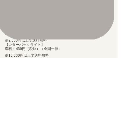
ご注文より7日以内にお支払がない場合には、注文が自動的にキャ
ンセルされます。
【代金引換】
手数料290円（税込）を申し受けます。
配送料について
【ゆうメール】
送料：100円（税込）（全国一律）
2,500円以上で送料無料
【レターパックライト】
送料：430円（税込）（全国一律）
10,000円以上で送料無料
【ゆうパケット】
送料：250円（税込）（全国一律）
8,000円以上で送料無料
【ゆうパック（60サイズ）】
送料：700円（税込）（離島送料設定あり）
60,000円以上で送料無料
商品のお届け日について
お届けした商品に関して、不足や相違があった場合、7日以内に当
店にご連絡いただければ、対応させていただきます。
但し、個包装を行っている商品に関しましては、個包装を解いた
商品に関しては、対応ができません。
お客様都合での返品/交換は承っておりません。
返品/交換のご連絡は、
問い合わせフォーム
よりご連絡をお願いし
ます。