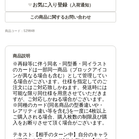
【ST-33】青 クザン
お気に入り登録
（入荷通知）
【ST-32】緑 ロロノア・ゾロ
この商品に関するお問い合わせ
【ST-31】赤 モンキー・D・ルフィ
商品コード：
529848
【ST-30】ルフィ&エース
【ST-29】EGGHEAD
商品説明
※再録等に伴う同名・同型番・同イラスト
【ST-28】緑黄 ヤマト
のカードは一部同一商品（ブロックアイコ
ンが異なる場合も含む）として管理してい
【ST-27】黒 マーシャル・D・ティーチ
る場合がございます。仕様を指定してのご
注文にはご対応致しかねます。発送時には
【ST-26】紫黒 モンキー・D・ルフィ
可能な限り同仕様を用意させていただきま
すが、ご対応しかねる場合がございます。
【ST-25】青 バギー
※同種のカード(同名商品の型番違いや・
レアリティ違い等を含む)を一度に4枚以上
【ST-24】緑 ジュエリー・ボニー
ご購入される場合、購入枚数の制限及び購
入をお断りさせて頂く場合がございます。
【ST-23】赤 シャンクス
テキスト:【相手のターン中】自分のキャラ