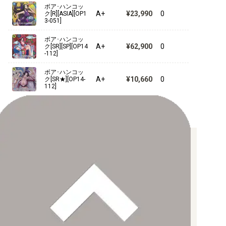
プレミアムカードコレクション- ベストセレクションvol.1 -
ボア･ハンコッ
A+
¥23,990
0
ク[R][ASIA][OP1
3-051]
プレミアムカードコレクション-ウタ-
ボア･ハンコッ
プレミアムカードコレクション -ガールズエディション-
A+
¥62,900
0
ク[SR][SP][OP14
-112]
ONE PIECE FILM RED プレミアムカードコレクション
ボア･ハンコッ
A+
¥10,660
0
ク[SR★][OP14-
ONE PIECE FILM RED フィナーレセット
112]
プレミアムカードコレクション25周年エディション
【For Asia】プレミアムカードコレクション-ガールズエデ
ィション-
お支払い方法について
【クレジットカード決済】
各種ブランドのカードをご利用いただけます。
【PayPay】
【Paidy（後払い/コンビニ払い）】
【銀行振込】
お支払後の在庫確保となりますため、お早めにお支払をお願いし
ます。
なお、お支払口座は、注文確認メールに記載しております。
振込手数料はお客様負担となります。