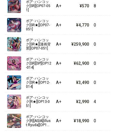
ボア･ハンコッ
A+
¥570
8
ク[SR][OP07-05
1]
3rd ANNIVERSARY SET
ボア･ハンコッ
プレミアムブースター ONE PIECE CARD THE BEST ストレ
A+
¥4,770
0
ク[SR★][OP07-
ージボックスセット
051]
2nd ANNIVERSARY SET
ボア･ハンコッ
A+
¥259,900
0
ク[SR★][漫画背
景][OP07-051]
プレミアムカードコレクション -リーダーコレクション-
ボア･ハンコッ
プレミアムカードコレクション - ベストセレクションvol.3 -
A+
¥62,900
0
ク[SR][SP][OP12
-014]
ONE PIECEカードゲーム SOUND LOADER
ボア･ハンコッ
A+
¥3,490
0
ク[SR★][OP12-
プレミアムカードコレクション - ベストセレクションvol.2 -
014]
ボア･ハンコッ
プレミアムカードコレクション-Live Action Edition-
A+
¥2,990
4
ク[R★][OP13-0
51]
プレミアムカードコレクション CARD GAMES Fest 23-24
ボア･ハンコッ
A+
¥18,990
0
ク[R][ASIA][illus
1st ANNIVERSARY SET
t:Ryuda][OP13-
051]