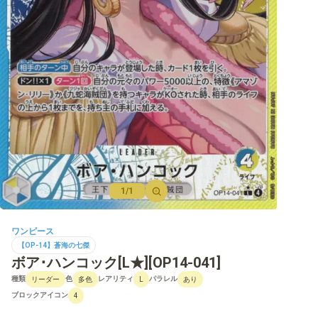
【OP-12】師弟の絆
【OP-11】神速の拳
【OP-10】王族の血統
【OP-09】新たなる皇帝
【PRB-01】ONE PIECE CARD THE BEST
【OP-08】二つの伝説
【OP-07】500年後の未来
1/1
【OP-06】双璧の覇者
ワンピース
【OP-05】新時代の主役
【OP-14】蒼海の七傑
ボア･ハンコック[L★][OP14-041]
【OP-04】謀略の王国
種類
色
レアリティ
パラレル
リーダー
多色
L
あり
【OP-03】強大な敵
ブロックアイコン
4