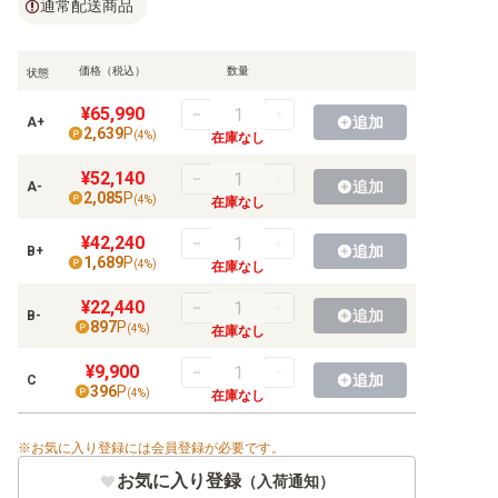
通常配送商品
【S】ハイクラスパックなど
価格（税込）
数量
状態
【S】構築デッキ
¥65,990
追加
【S】その他商品
A+
2,639
P
(
4
%)
在庫なし
【S】プロモ
¥52,140
追加
A-
2,085
P
(
4
%)
在庫なし
¥42,240
追加
B+
1,689
P
(
4
%)
【SM】拡張パック
在庫なし
¥22,440
【SM】強化拡張パック
追加
B-
897
P
(
4
%)
在庫なし
【SM】ハイクラスパックなど
¥9,900
追加
C
396
P
(
4
%)
在庫なし
【SM】構築デッキ
【SM】その他商品
お気に入り登録には会員登録が必要です。
お気に入り登録
（入荷通知）
【SM】プロモ