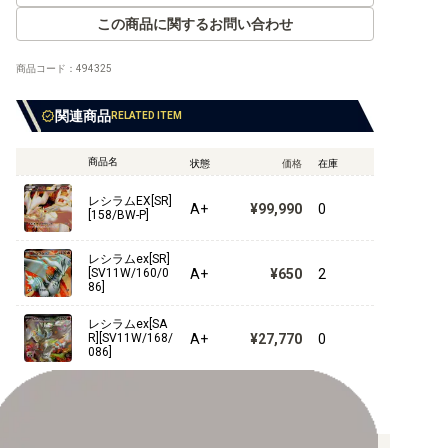
この商品に関するお問い合わせ
商品コード：
494325
【XY】拡張パック
関連商品
RELATED ITEM
【XY】コンセプトパックなど
【XY】構築デッキ
商品名
状態
価格
在庫
レシラムEX[SR]
【XY】その他商品
A+
¥99,990
0
[158/BW-P]
【XY】プロモ
レシラムex[SR]
A+
¥650
2
[SV11W/160/0
86]
レシラムex[SA
【BW】拡張パック
A+
¥27,770
0
R][SV11W/168/
086]
【BW】コンセプトパック など
【BW】構築デッキ