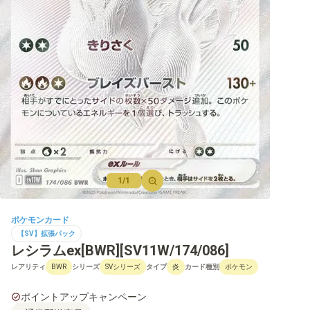
【M】プロモ
【SV】拡張パック
【SV】強化拡張パック
【SV】ハイクラスパックなど
【SV】構築デッキ
1/1
【SV】その他商品
【SV】プロモ
ポケモンカード
【SV】拡張パック
レシラムex[BWR][SV11W/174/086]
レアリティ
シリーズ
タイプ
カード種別
BWR
SVシリーズ
炎
ポケモン
【S】拡張パック
ポイントアップキャンペーン
【S】強化拡張パック