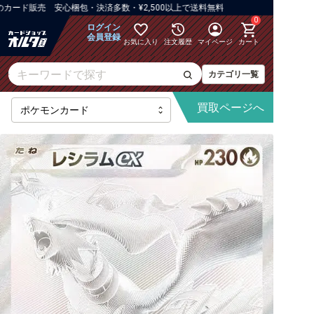
ード販売 安心梱包・決済多数・¥2,500以上で送料無料
0
ログイン
会員登録
お気に入り
注文履歴
マイページ
カート
カテゴリ一覧
買取
ページへ
[M6]ストームエメラルダ
【M】拡張パック
【M】ハイクラスパックなど
【M】構築デッキ