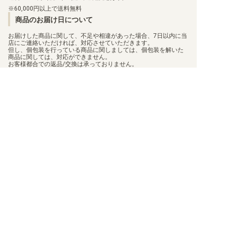
60,000円以上で送料無料
商品のお届け日について
お届けした商品に関して、不足や相違があった場合、7日以内に当
店にご連絡いただければ、対応させていただきます。
但し、個包装を行っている商品に関しましては、個包装を解いた
商品に関しては、対応ができません。
お客様都合での返品/交換は承っておりません。
返品/交換のご連絡は、
問い合わせフォーム
よりご連絡をお願いし
ます。
買取について
利用規約
日替わりポイント
特定商取引法に基づく表示
商品発送保険
プライバシーポリシー
顧客情報補償
状態表記
梱包方法
会社概要
真偽物判定
お問い合わせ
このサイトはreCAPTCHAによって保護されており、Googleの
プライバシーポリシー
と
利用規約
が適用されます。