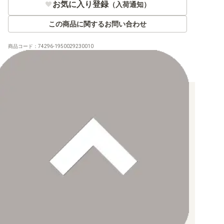
お気に入り登録
（入荷通知）
この商品に関するお問い合わせ
【XY】拡張パック
商品コード：
74296-1950029230010
【XY】コンセプトパックなど
【XY】構築デッキ
お支払い方法について
【XY】その他商品
【クレジットカード決済】
【XY】プロモ
各種ブランドのカードをご利用いただけます。
【PayPay】
【Paidy（後払い/コンビニ払い）】
【銀行振込】
お支払後の在庫確保となりますため、お早めにお支払をお願いし
ます。
【BW】拡張パック
なお、お支払口座は、注文確認メールに記載しております。
振込手数料はお客様負担となります。
ご注文より7日以内にお支払がない場合には、注文が自動的にキャ
【BW】コンセプトパック など
ンセルされます。
【代金引換】
手数料290円（税込）を申し受けます。
【BW】構築デッキ
配送料について