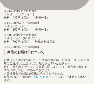
【BW】その他商品
【ゆうメール】
送料：100円（税込）（全国一律）
【BW】プロモ
2,500円以上で送料無料
【レターパックライト】
送料：430円（税込）（全国一律）
10,000円以上で送料無料
【ゆうパケット】
送料：250円（税込）（全国一律）
8,000円以上で送料無料
【ゆうパック（60サイズ）】
送料：700円（税込）（離島送料設定あり）
60,000円以上で送料無料
商品のお届け日について
お届けした商品に関して、不足や相違があった場合、7日以内に当
店にご連絡いただければ、対応させていただきます。
但し、個包装を行っている商品に関しましては、個包装を解いた
商品に関しては、対応ができません。
お客様都合での返品/交換は承っておりません。
返品/交換のご連絡は、
問い合わせフォーム
よりご連絡をお願いし
ます。