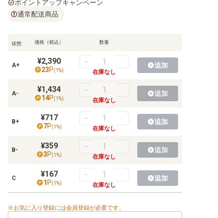
ポイントアップキャンペーン
通常配送商品
【S】ハイクラスパックなど
【S】構築デッキ
価格（税込）
数量
状態
【S】その他商品
¥2,390
追加
A+
23
P
(
1
%)
在庫なし
【S】プロモ
¥1,434
追加
A-
14
P
(
1
%)
在庫なし
¥717
【SM】拡張パック
追加
B+
7
P
(
1
%)
在庫なし
【SM】強化拡張パック
¥359
追加
B-
3
P
【SM】ハイクラスパックなど
(
1
%)
在庫なし
¥167
【SM】構築デッキ
追加
C
1
P
(
1
%)
在庫なし
【SM】その他商品
お気に入り登録には会員登録が必要です。
【SM】プロモ