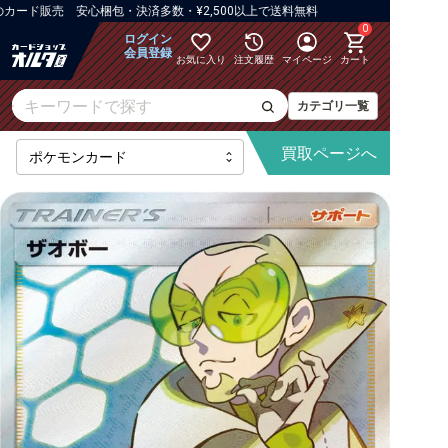
ード販売 安心梱包・決済多数・¥2,500以上で送料無料
0
ログイン
会員登録
お気に入り
注文履歴
マイページ
カート
カテゴリ一覧
買取
ページへ
[M6]ストームエメラルダ
【M】拡張パック
【M】ハイクラスパックなど
【M】構築デッキ