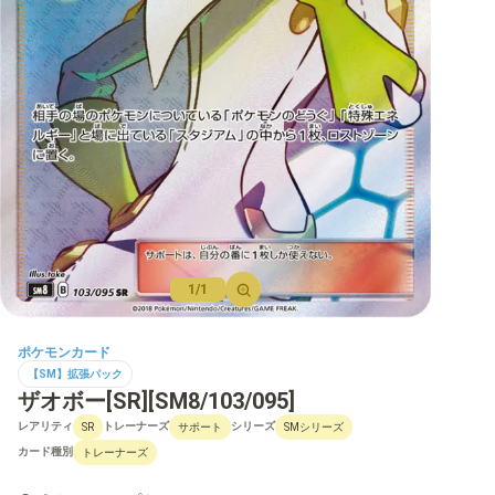
【M】プロモ
【SV】拡張パック
【SV】強化拡張パック
【SV】ハイクラスパックなど
【SV】構築デッキ
1/1
【SV】その他商品
【SV】プロモ
ポケモンカード
【SM】拡張パック
ザオボー[SR][SM8/103/095]
レアリティ
トレーナーズ
シリーズ
SR
サポート
SMシリーズ
【S】拡張パック
カード種別
トレーナーズ
【S】強化拡張パック