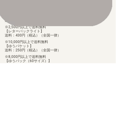
手数料290円（税込）を申し受けます。
配送料について
【ゆうメール】
送料：100円（税込）（全国一律）
2,500円以上で送料無料
【レターパックライト】
送料：430円（税込）（全国一律）
10,000円以上で送料無料
【ゆうパケット】
送料：250円（税込）（全国一律）
8,000円以上で送料無料
【ゆうパック（60サイズ）】
送料：700円（税込）（離島送料設定あり）
60,000円以上で送料無料
商品のお届け日について
お届けした商品に関して、不足や相違があった場合、7日以内に当
店にご連絡いただければ、対応させていただきます。
但し、個包装を行っている商品に関しましては、個包装を解いた
商品に関しては、対応ができません。
お客様都合での返品/交換は承っておりません。
返品/交換のご連絡は、
問い合わせフォーム
よりご連絡をお願いし
ます。