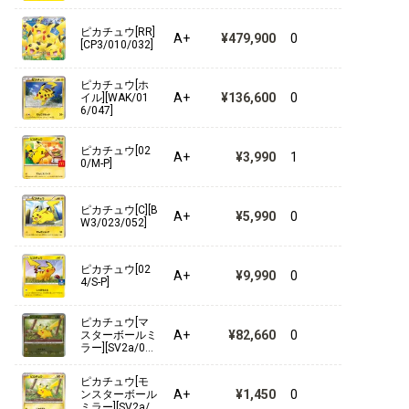
ピカチュウ[RR]
A+
¥479,900
0
[CP3/010/032]
ピカチュウ[ホ
A+
¥136,600
0
イル][WAK/01
6/047]
ピカチュウ[02
A+
¥3,990
1
0/M-P]
ピカチュウ[C][B
A+
¥5,990
0
W3/023/052]
ピカチュウ[02
A+
¥9,990
0
4/S-P]
ピカチュウ[マ
A+
¥82,660
0
スターボールミ
ラー][SV2a/02
5/165]
ピカチュウ[モ
A+
¥1,450
0
ンスターボール
ミラー][SV2a/0