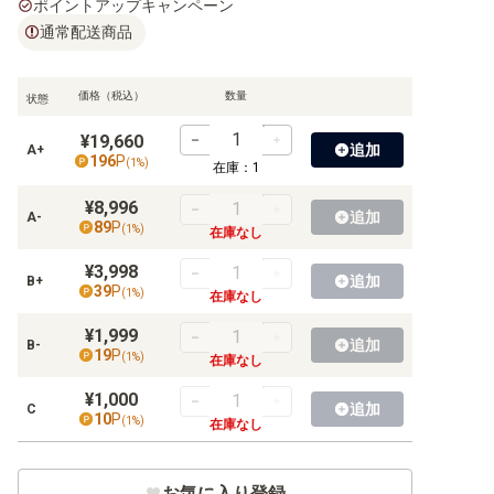
ポイントアップキャンペーン
通常配送商品
【S】ハイクラスパックなど
【S】構築デッキ
価格（税込）
数量
状態
【S】その他商品
¥19,660
追加
A+
196
P
(
1
%)
【S】プロモ
在庫：
1
¥8,996
追加
A-
89
P
(
1
%)
在庫なし
【SM】拡張パック
¥3,998
追加
B+
39
P
(
1
%)
在庫なし
【SM】強化拡張パック
¥1,999
追加
B-
【SM】ハイクラスパックなど
19
P
(
1
%)
在庫なし
【SM】構築デッキ
¥1,000
追加
C
10
P
(
1
%)
在庫なし
【SM】その他商品
【SM】プロモ
お気に入り登録