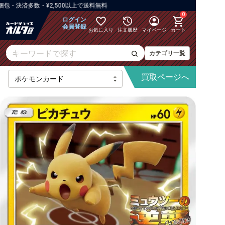
済多数・¥2,500以上で送料無料
0
ログイン
会員登録
お気に入り
注文履歴
マイページ
カート
カテゴリ一覧
買取
ページへ
[M6]ストームエメラルダ
【M】拡張パック
【M】ハイクラスパックなど
【M】構築デッキ