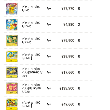
【BW】その他商品
ピカチュウ[00
A+
¥77,770
0
1/S-P]
【BW】プロモ
ピカチュウ[00
A+
¥4,880
2
1/SV-P]
ピカチュウ[00
A+
¥79,900
0
1/XY-P]
ピカチュウ[00
A+
¥39,990
0
3/SM-P]
ピカチュウ[ホ
A+
¥17,660
0
イル][SM0/004/
004]
ピカチュウ[ホ
A+
¥135,500
0
イル][U][SC/00
7/020]
ピカチュウ[00
A+
¥49,660
0
8/SM-P]