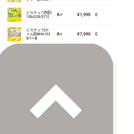
25/165]
ピカチュウ[R][S
A+
¥1,990
0
10b/028/071]
ピカチュウ[ホ
A+
¥7,990
0
イル][SM4+/02
8/114]
お支払い方法について
【クレジットカード決済】
各種ブランドのカードをご利用いただけます。
【PayPay】
【Paidy（後払い/コンビニ払い）】
【銀行振込】
お支払後の在庫確保となりますため、お早めにお支払をお願いし
ます。
なお、お支払口座は、注文確認メールに記載しております。
振込手数料はお客様負担となります。
ご注文より7日以内にお支払がない場合には、注文が自動的にキャ
ンセルされます。
【代金引換】