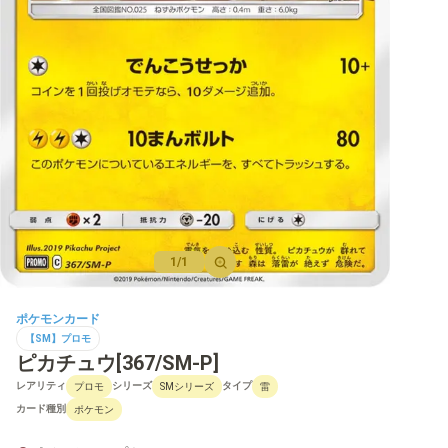
【M】プロモ
【SV】拡張パック
【SV】強化拡張パック
【SV】ハイクラスパックなど
【SV】構築デッキ
1/1
【SV】その他商品
【SV】プロモ
ポケモンカード
【SM】プロモ
ピカチュウ[367/SM-P]
レアリティ
シリーズ
タイプ
プロモ
SMシリーズ
雷
【S】拡張パック
カード種別
ポケモン
【S】強化拡張パック