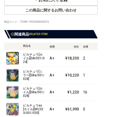
この商品に関するお問い合わせ
【XY】拡張パック
商品コード：
75069-1950036960016
【XY】コンセプトパックなど
関連商品
RELATED ITEM
【XY】構築デッキ
商品名
状態
価格
在庫
【XY】その他商品
ピカチュウ[ホ
A+
¥18,330
2
イル][SA/001/0
24]
【XY】プロモ
ピカチュウ[ミ
A+
¥10,220
1
ラー][S8a/001/
028]
【BW】拡張パック
ピカチュウ[ホ
A+
¥1,220
16
イル][S8a/001/
028]
【BW】コンセプトパック など
ピカチュウex
【BW】構築デッキ
A+
¥61,990
0
[ホイル][WCS2
3/001/030]