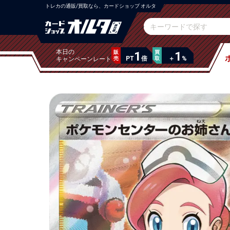
トレカの通販/買取なら、カードショップ オルタ
本日の
販
1
買
1
PT
倍
＋
%
キャンペーンレート
売
取