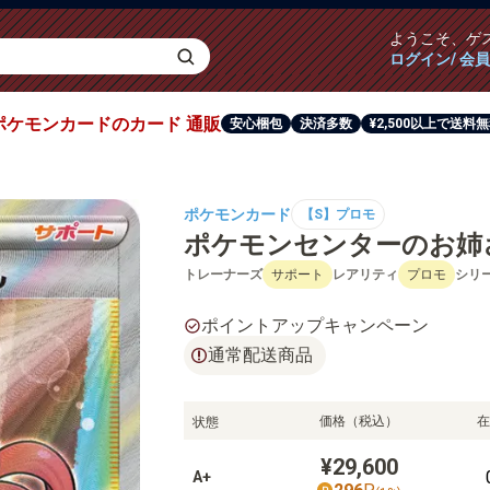
ようこそ、
ゲ
ログイン/ 会
ポケモンカード
のカード
通販
安心梱包
決済多数
¥2,500以上で送料
ポケモンカード
【S】プロモ
ポケモンセンターのお姉さん[0
トレーナーズ
サポート
レアリティ
プロモ
シリ
ポイントアップキャンペーン
通常配送商品
価格（税込）
在
状態
¥29,600
A+