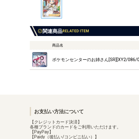
関連商品
RELATED ITEM
商品名
ポケモンセンターのお姉さん[SR][XY2/086/0
お支払い方法について
【クレジットカード決済】
各種ブランドのカードをご利用いただけます。
【PayPay】
【Paidy（後払い/コンビニ払い）】