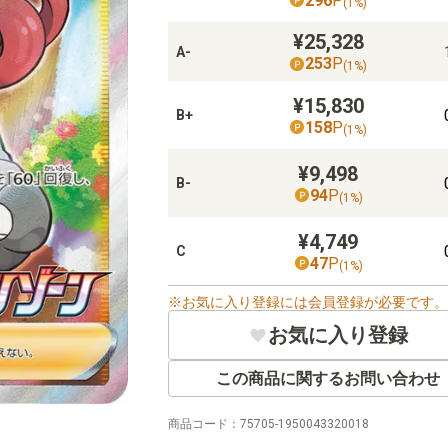
296
P
(
1
%)
¥25,328
A-
253
P
(
1
%)
¥15,830
B+
158
P
(
1
%)
¥9,498
B-
94
P
(
1
%)
¥4,749
C
47
P
(
1
%)
お気に入り登録には会員登録が必要です。
お気に入り登録
この商品に関するお問い合わせ
商品コード：
75705-1950043320018