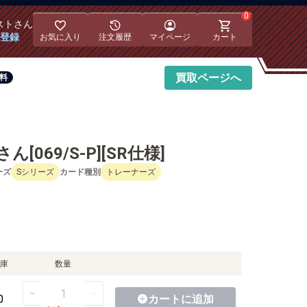
0
スト
さん
員登録
お気に入り
注文履歴
マイページ
カート
買取
ページへ
無料
69/S-P][SR仕様]
ーズ
Sシリーズ
カード種別
トレーナーズ
庫
数量
0
カートに
追加