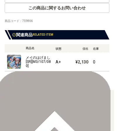
この商品に関するお問い合わせ
商品コード：
759866
【XY】拡張パック
関連商品
RELATED ITEM
【XY】コンセプトパックなど
【XY】構築デッキ
商品名
状態
価格
在庫
メイのはげまし
【XY】その他商品
A+
¥2,130
0
[SR][M3/107/08
0]
【XY】プロモ
【BW】拡張パック
お支払い方法について
【BW】コンセプトパック など
【クレジットカード決済】
各種ブランドのカードをご利用いただけます。
【PayPay】
【BW】構築デッキ
【Paidy（後払い/コンビニ払い）】
【銀行振込】