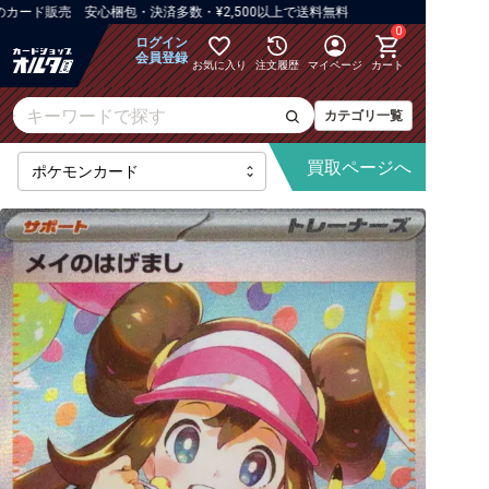
ード販売 安心梱包・決済多数・¥2,500以上で送料無料
0
ログイン
会員登録
お気に入り
注文履歴
マイページ
カート
カテゴリ一覧
買取
ページへ
[M6]ストームエメラルダ
【M】拡張パック
【M】ハイクラスパックなど
【M】構築デッキ