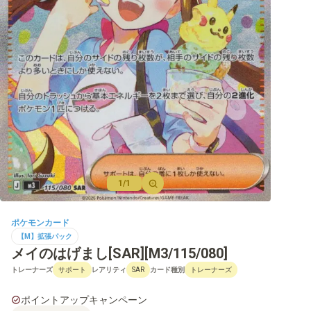
【M】プロモ
【SV】拡張パック
【SV】強化拡張パック
【SV】ハイクラスパックなど
【SV】構築デッキ
1/1
【SV】その他商品
【SV】プロモ
ポケモンカード
【M】拡張パック
メイのはげまし[SAR][M3/115/080]
トレーナーズ
レアリティ
カード種別
サポート
SAR
トレーナーズ
【S】拡張パック
ポイントアップキャンペーン
【S】強化拡張パック