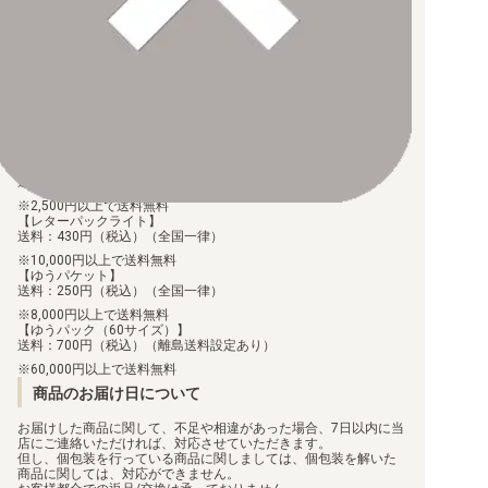
お支払後の在庫確保となりますため、お早めにお支払をお願いし
【BW】その他商品
ます。
なお、お支払口座は、注文確認メールに記載しております。
振込手数料はお客様負担となります。
【BW】プロモ
ご注文より7日以内にお支払がない場合には、注文が自動的にキャ
ンセルされます。
【代金引換】
手数料290円（税込）を申し受けます。
配送料について
【ゆうメール】
送料：100円（税込）（全国一律）
2,500円以上で送料無料
【レターパックライト】
送料：430円（税込）（全国一律）
10,000円以上で送料無料
【ゆうパケット】
送料：250円（税込）（全国一律）
8,000円以上で送料無料
【ゆうパック（60サイズ）】
送料：700円（税込）（離島送料設定あり）
60,000円以上で送料無料
商品のお届け日について
お届けした商品に関して、不足や相違があった場合、7日以内に当
店にご連絡いただければ、対応させていただきます。
但し、個包装を行っている商品に関しましては、個包装を解いた
商品に関しては、対応ができません。