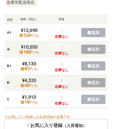
通常配送商品
【S】ハイクラスパックなど
価格（税込）
数量
【S】構築デッキ
状態
¥12,690
【S】その他商品
追加
A+
126
P
(
1
%)
在庫なし
【S】プロモ
¥10,030
追加
A-
100
P
(
1
%)
在庫なし
¥8,130
追加
B+
81
P
【SM】拡張パック
(
1
%)
在庫なし
¥4,320
【SM】強化拡張パック
追加
B-
43
P
(
1
%)
在庫なし
【SM】ハイクラスパックなど
¥1,910
追加
C
19
P
(
1
%)
在庫なし
【SM】構築デッキ
【SM】その他商品
お気に入り登録には会員登録が必要です。
お気に入り登録
（入荷通知）
【SM】プロモ