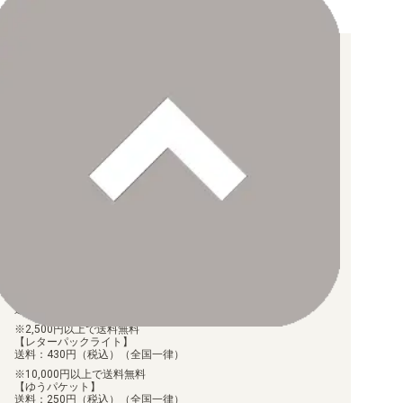
お支払い方法について
【クレジットカード決済】
各種ブランドのカードをご利用いただけます。
【PayPay】
【Paidy（後払い/コンビニ払い）】
【銀行振込】
お支払後の在庫確保となりますため、お早めにお支払をお願いし
ます。
なお、お支払口座は、注文確認メールに記載しております。
振込手数料はお客様負担となります。
ご注文より7日以内にお支払がない場合には、注文が自動的にキャ
ンセルされます。
【代金引換】
手数料290円（税込）を申し受けます。
配送料について
【ゆうメール】
送料：100円（税込）（全国一律）
2,500円以上で送料無料
【レターパックライト】
送料：430円（税込）（全国一律）
10,000円以上で送料無料
【ゆうパケット】
送料：250円（税込）（全国一律）