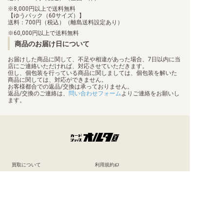
8,000円以上で送料無料
【ゆうパック（60サイズ）】
送料：700円（税込）（離島送料設定あり）
60,000円以上で送料無料
商品のお届け日について
お届けした商品に関して、不足や相違があった場合、7日以内に当
店にご連絡いただければ、対応させていただきます。
但し、個包装を行っている商品に関しましては、個包装を解いた
商品に関しては、対応ができません。
お客様都合での返品/交換は承っておりません。
返品/交換のご連絡は、
問い合わせフォーム
よりご連絡をお願いし
ます。
買取について
利用規約
日替わりポイント
特定商取引法に基づく表示
商品発送保険
プライバシーポリシー
顧客情報補償
状態表記
梱包方法
会社概要
真偽物判定
お問い合わせ