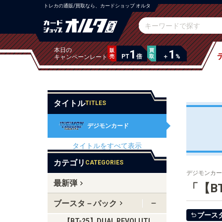
トレカの通販/買取なら、カードショップ オルタ
本日の
販
1
買
1
PT
倍
＋
%
キャンペーンレート
売
取
タイトル
TITLES
デジモンカード
タイトルをすべて表示
カテゴリ
CATEGORIES
デジモンカー
最新弾
「【B
ブースタ－パック
ブース
【BT-25】DUAL REVOLUTI