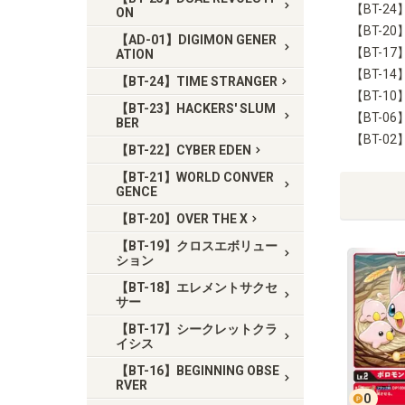
【BT-24
ON
【BT-20】
【AD-01】DIGIMON GENER
【BT-
ATION
【BT-14
【BT-24】TIME STRANGER
【BT-
【BT-23】HACKERS' SLUM
【BT-0
BER
【BT-02】
【BT-22】CYBER EDEN
【BT-21】WORLD CONVER
GENCE
【BT-20】OVER THE X
【BT-19】クロスエボリュー
ション
【BT-18】エレメントサクセ
サー
【BT-17】シークレットクラ
イシス
【BT-16】BEGINNING OBSE
RVER
0