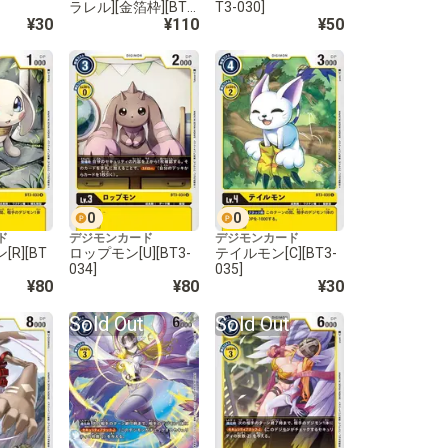
ラレル][金箔枠][BT3
T3-030]
¥30
-030]
¥110
¥50
0
0
ド
デジモンカード
デジモンカード
R][BT
ロップモン[U][BT3-
テイルモン[C][BT3-
034]
035]
¥80
¥80
¥30
Sold Out
Sold Out