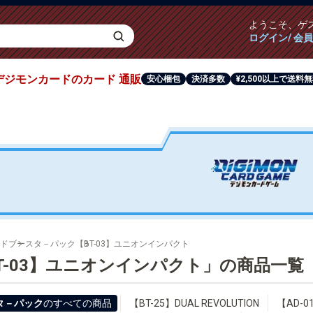
ようこそ、
ゲ
ログイン/ 会
デジモンカード
のカード
通販
安心梱包
決済多数
¥2,500以上で送料
ド
ブースタ－パック
【BT-03】ユニオンインパクト
T-03】ユニオンインパクト」の商品一覧
タ－パック
のすべての商品
【BT-25】DUAL REVOLUTION
【AD-01