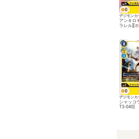
0
デジモンカ
アンキロモ
ラレル][ホ
-036]
0
デジモンカ
シャッコウモ
T3-040]