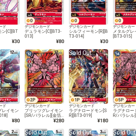
0
0
0
ード
デジモンカード
デジモンカード
デジモンカー
[C][BT
デュラモン[C][BT3-
シルフィーモン[R][B
メタルグレイ
013]
T3-014]
[BT3-015]
¥30
¥80
¥30
Sold Out
2
P
1
P
5
P
ード
デジモンカード
デジモンカード
デジモンカー
グレイモン
ブリッツグレイモン
ラグナロードモン[S
ラグナロード
018]
[SR/パラレル][金箔
R][BT3-019]
R/パラレル]
¥80
枠][BT3-018]
¥280
¥180
[BT3-019]
Sold Out
Sold Out
Sold Out