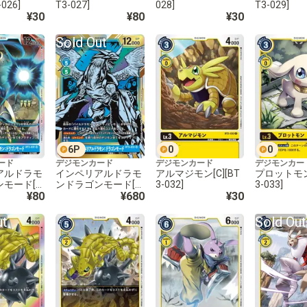
-026]
T3-027]
028]
T3-029]
¥30
¥80
¥30
Sold Out
6
P
0
0
ード
デジモンカード
デジモンカード
デジモンカー
アルドラモ
インペリアルドラモ
アルマジモン[C][BT
プロットモン[
モード[S
ンドラゴンモード[S
3-032]
3-033]
1]
¥80
R/パラレル][金箔枠]
¥680
¥30
[BT3-031]
ut
Sold Out