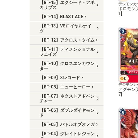
【BT-15】エクシード・アポ
デジモンカ
カリプス
ポロモン[U]
1]
【BT-14】BLAST ACE
【BT-13】VSロイヤルナイ
ツ
【BT-12】アクロス・タイム
【BT-11】ディメンショナル
フェイズ
【BT-10】クロスエンカウン
ター
【BT-09】Xレコード
0
デジモンカ
【BT-08】ニューヒーロー
アグモン[C]
7]
【BT-07】ネクストアドベン
チャー
【BT-06】ダブルダイヤモン
ド
【BT-05】バトルオブオメガ
【BT-04】グレイトレジェン