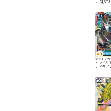
ン[C][BT3
0
デジモンカ
インペリ
ンドラゴン
R][BT3-03
Sold O