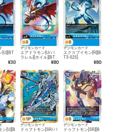
0
0
ド
デジモンカード
デジモンカード
U][BT
エアドラモン[U/パ
エクスブイモン[R][B
ラレル][ホイル][BT3
T3-025]
¥30
-024]
¥80
¥80
1
P
0
ド
デジモンカード
デジモンカード
[U][B
ドゥフトモン[SR/パ
ドゥフトモン[SR][B