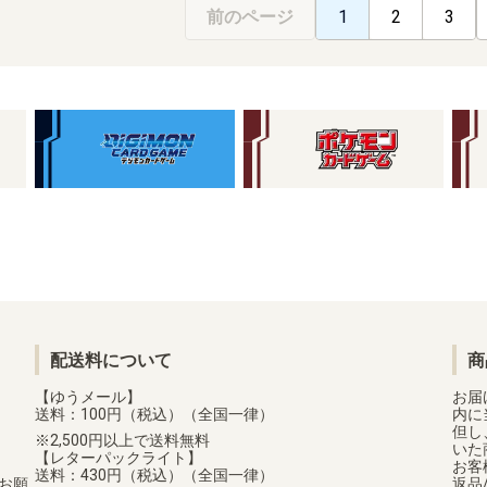
前のページ
1
2
3
配送料について
商
【ゆうメール】
お届
送料：100円（税込）（全国一律）
内に
但し
2,500円以上で送料無料
いた
【レターパックライト】
お客
送料：430円（税込）（全国一律）
お願
返品