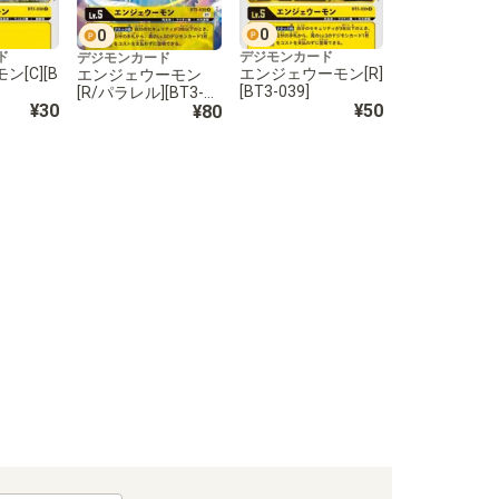
0
0
ド
デジモンカード
デジモンカード
[C][B
エンジェウーモン[R]
エンジェウーモン
[BT3-039]
[R/パラレル][BT3-0
¥30
¥50
39]
¥80