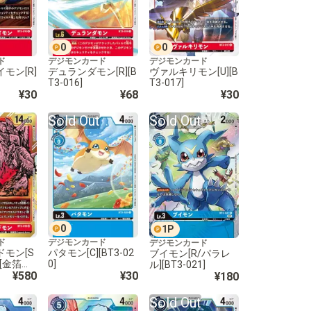
0
0
ド
デジモンカード
デジモンカード
モン[R]
デュランダモン[R][B
ヴァルキリモン[U][B
T3-016]
T3-017]
¥30
¥68
¥30
Sold Out
Sold Out
0
1
P
ド
デジモンカード
デジモンカード
モン[S
パタモン[C][BT3-02
ブイモン[R/パラレ
[金箔枠]
0]
ル][BT3-021]
¥580
¥30
¥180
Sold Out