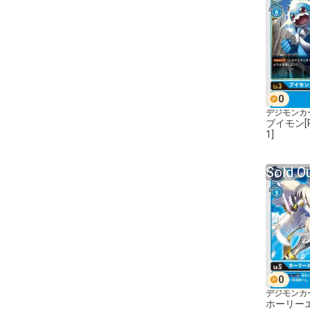
0
デジモンカ
ブイモン[R]
1]
Sold O
0
デジモンカ
ホーリー