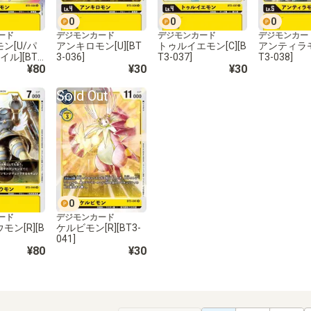
0
0
0
ード
デジモンカード
デジモンカード
デジモンカー
ン[U/パ
アンキロモン[U][BT
トゥルイエモン[C][B
アンティラモン
イル][BT3
3-036]
T3-037]
T3-038]
¥80
¥30
¥30
Sold Out
0
ード
デジモンカード
ン[R][B
ケルビモン[R][BT3-
041]
¥80
¥30