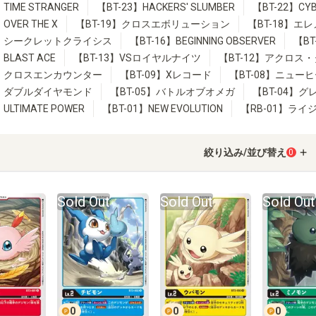
】TIME STRANGER
【BT-23】HACKERS' SLUMBER
【BT-22】CYB
OVER THE X
【BT-19】クロスエボリューション
【BT-18】エ
17】シークレットクライシス
【BT-16】BEGINNING OBSERVER
【B
】BLAST ACE
【BT-13】VSロイヤルナイツ
【BT-12】アクロス
10】クロスエンカウンター
【BT-09】Xレコード
【BT-08】ニュー
6】ダブルダイヤモンド
【BT-05】バトルオブオメガ
【BT-04】
ULTIMATE POWER
【BT-01】NEW EVOLUTION
【RB-01】ラ
絞り込み/並び替え
0
Sold Out
Sold Out
Sold Out
0
0
0