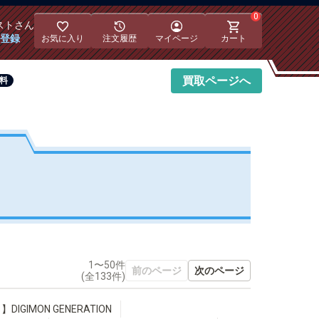
0
スト
さん
員登録
お気に入り
注文履歴
マイページ
カート
買取
ページへ
無料
1〜50件
前のページ
次のページ
(全
133
件)
】DIGIMON GENERATION