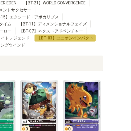
ER EDEN
【BT-21】WORLD CONVERGENCE
レメントサクセサー
T-15】エクシード・アポカリプス
・タイム
【BT-11】ディメンショナルフェイズ
ヒーロー
【BT-07】ネクストアドベンチャー
グレイトレジェンド
【BT-03】ユニオンインパクト
イジングウインド
0
0