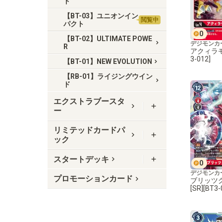
ド
【BT-03】ユニオンイン
閲覧中
パクト
0
【BT-02】ULTIMATE POWE
デジモンカ
R
アクィラモン
3-012]
【BT-01】NEW EVOLUTION
【RB-01】ライジングウイン
ド
エクストラブースタ
ー
リミテッドカードパ
ック
スタートデッキ
0
デジモンカ
プロモーションカード
ブリッツ
[SR][BT3-