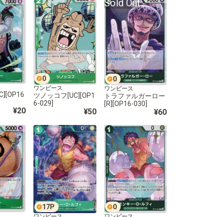
Sold Out
0
0
ワンピース
ワンピース
][OP16
ツノッコフ[UC][OP1
トラファルガーロー
6-029]
[R][OP16-030]
¥20
¥50
¥60
17
P
0
ワンピース
ワンピース