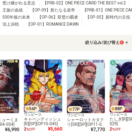
3】受け継がれる意志
【PRB-02】ONE PIECE CARD THE BEST vol.2
0】王族の血統
【OP-09】新たなる皇帝
【PRB-01】ONE PIECE CA
7】500年後の未来
【OP-06】双璧の覇者
【OP-05】新時代の主役
2】頂上決戦
【OP-01】ROMANCE DAWN
絞り込み/並び替え
0
ut
Sold Out
56
P
88
P
77
P
ワンピース
ワンピース
ワンピース
キャベンディッシュ
たしぎ[R][SP
ミューくま
シャーロットカタク
[R][SP][OP10-045]
029]
B04-054]
リ[SR][SP][OP11-06
¥5,660
¥6,990
7]
¥7,770
2
2
%OFF
%OFF