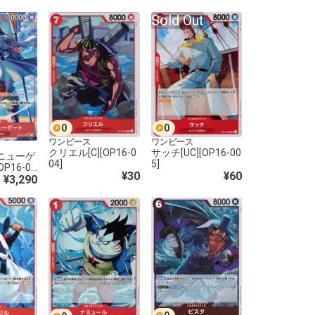
Sold Out
0
0
ワンピース
ワンピース
クリエル[C][OP16-0
サッチ[UC][OP16-00
ニューゲ
04]
5]
OP16-00
¥30
¥60
¥3,290