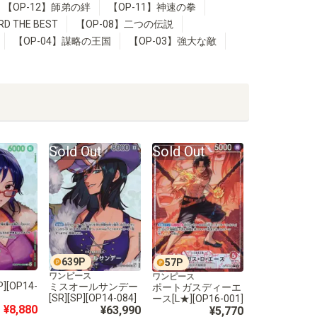
【OP-12】師弟の絆
【OP-11】神速の拳
RD THE BEST
【OP-08】二つの伝説
【OP-04】謀略の王国
【OP-03】強大な敵
Sold Out
Sold Out
639
P
57
P
ワンピース
ワンピース
][OP14-
ミスオールサンデー
ポートガスディーエ
[SR][SP][OP14-084]
ース[L★][OP16-001]
¥8,880
¥63,990
¥5,770