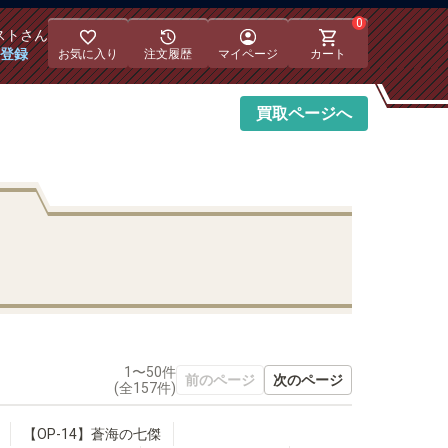
0
スト
さん
員登録
お気に入り
注文履歴
マイページ
カート
買取
ページへ
1〜50件
前のページ
次のページ
(全
157
件)
【OP-14】蒼海の七傑