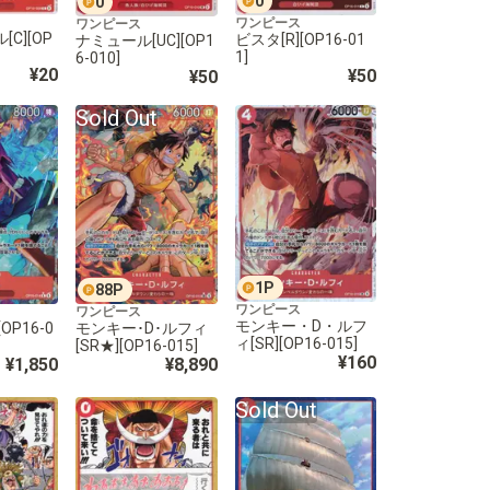
0
0
ワンピース
ワンピース
C][OP
ビスタ[R][OP16-01
ナミュール[UC][OP1
1]
6-010]
¥20
¥50
¥50
Sold Out
1
P
88
P
ワンピース
ワンピース
モンキー・D・ルフ
OP16-0
モンキー･D･ルフィ
ィ[SR][OP16-015]
[SR★][OP16-015]
¥160
¥1,850
¥8,890
Sold Out