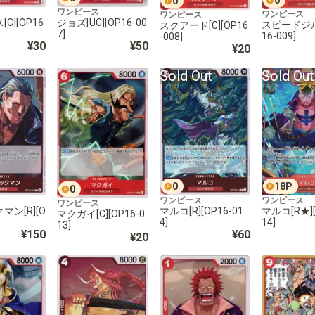
0
ワンピース
ワンピース
ワンピース
C][OP16
ジョズ[UC][OP16-00
スピードジル[
スクアード[C][OP16
7]
16-009]
-008]
¥30
¥50
¥20
Sold Out
Sold Out
0
18
P
0
ワンピース
ワンピース
ワンピース
マン[R][O
マルコ[R][OP16-01
マルコ[R★][
マクガイ[C][OP16-0
4]
14]
13]
¥150
¥60
¥20