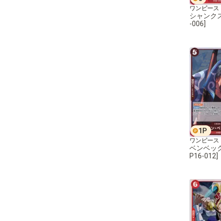
ワンピース
シャンクス[
-006]
1
P
ワンピース
ベンベック
P16-012]