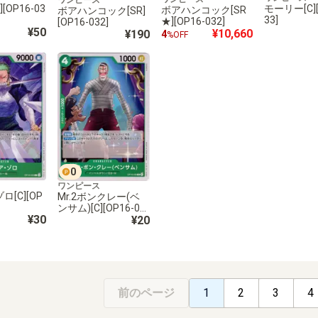
[OP16-03
モーリー[C][
ボアハンコック[SR
ボアハンコック[SR]
33]
★][OP16-032]
[OP16-032]
¥50
¥10,660
¥190
4
%OFF
0
ワンピース
[C][OP
Mr.2ボンクレー(ベ
ンサム)[C][OP16-03
¥30
6]
¥20
前のページ
1
2
3
4