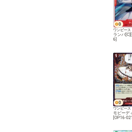
0
ワンピース
ランバ[C][
6]
0
ワンピース
モビーディ
[OP16-02