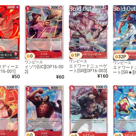
Sold Out
Sold Out
1
P
0
32
P
ワンピース
ワンピース
ワンピース
エドワードニューゲ
スディーエ
イゾウ[UC][OP16-00
エドワード
ート[SR][OP16-003]
16-001]
2]
ート[SR★][
¥160
¥50
¥60
3]
0
0