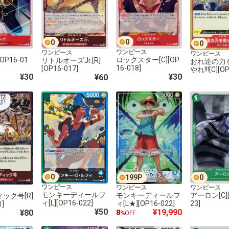
0
0
0
ワンピース
ワンピース
ワンピース
OP16-01
ロックスター[C][OP
リトルオーズJr.[R]
おれ達の力
16-018]
[OP16-017]
やれ!!![C][O
¥30
¥30
¥60
0
199
P
0
ワンピース
ワンピース
ワンピース
モンキーディールフ
モンキーディールフ
アーロン[C][
ック号[R]
ィ[L][OP16-022]
ィ[L★][OP16-022]
23]
1]
¥50
¥19,990
¥80
8
%OFF