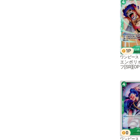
1
P
ワンピース
エンポリ
フ[SR][OP
0
ワンピース