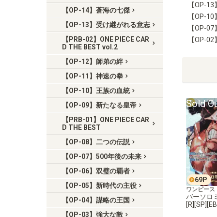
【OP-1
【OP-14】蒼海の七傑
【OP-1
【OP-13】受け継がれる意志
【OP-0
【PRB-02】ONE PIECE CAR
【OP-0
D THE BEST vol.2
【OP-12】師弟の絆
【OP-11】神速の拳
【OP-10】王族の血統
Sold O
【OP-09】新たなる皇帝
【PRB-01】ONE PIECE CAR
D THE BEST
【OP-08】二つの伝説
【OP-07】500年後の未来
【OP-06】双璧の覇者
69
P
【OP-05】新時代の主役
ワンピース
バーソロ
【OP-04】謀略の王国
[R][SP][E
【OP-03】強大な敵