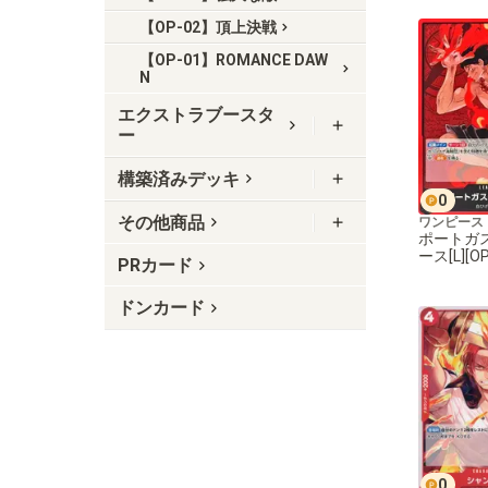
【OP-02】頂上決戦
【OP-01】ROMANCE DAW
N
エクストラブースタ
ー
構築済みデッキ
0
その他商品
ワンピース
ポートガ
ース[L][OP
PRカード
ドンカード
0