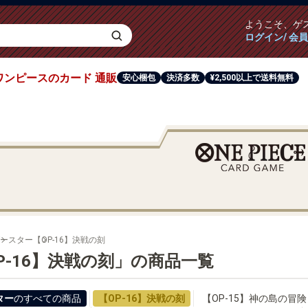
ようこそ、
ゲ
ログイン/ 会
ワンピース
のカード
通販
安心梱包
決済多数
¥2,500以上で送料無料
ースター
【OP-16】決戦の刻
P-16】決戦の刻」の商品一覧
ター
のすべての商品
【OP-16】決戦の刻
【OP-15】神の島の冒険