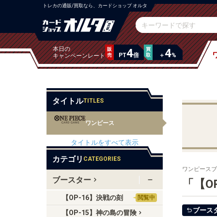
トレカの通販/買取なら、カードショップ オルタ
本日の
販
4
買
4
PT
倍
＋
%
キャンペーンレート
売
取
タイトル
TITLES
ワンピース
タイトルをすべて表示
カテゴリ
CATEGORIES
ワンピース
ブ
ブースター
「【O
【OP-16】決戦の刻
閲覧中
ブース
【OP-15】神の島の冒険