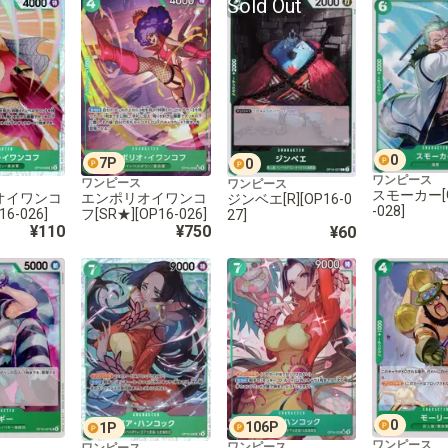
Sold Out
0
7
P
0
ワンピース
ワンピース
ワンピース
スモーカー[C
オイワンコ
エンポリオイワンコ
ジンベエ[R][OP16-0
-028]
16-026]
フ[SR★][OP16-026]
27]
¥110
¥750
¥60
0
106
P
1
P
ワンピース
ワンピース
ワンピース