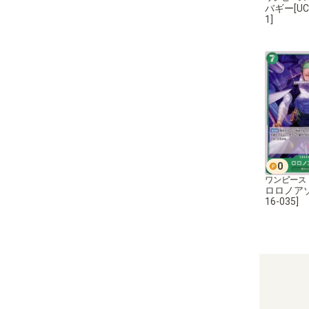
バギー[UC]
1]
0
ワンピース
ロロノアゾロ
16-035]