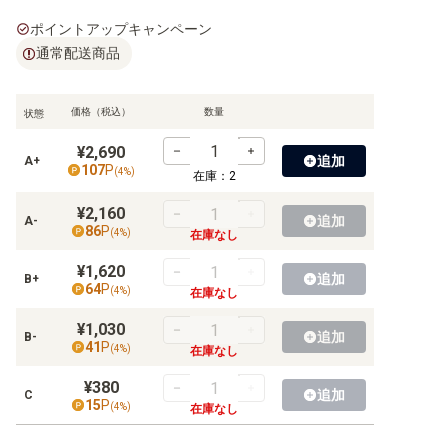
ポイントアップキャンペーン
通常配送商品
価格（税込）
数量
状態
¥2,690
追加
A+
107
P
(
4
%)
在庫：
2
¥2,160
追加
A-
86
P
(
4
%)
在庫なし
¥1,620
追加
B+
64
P
(
4
%)
在庫なし
¥1,030
追加
B-
41
P
(
4
%)
在庫なし
¥380
追加
C
15
P
(
4
%)
在庫なし