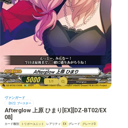
【D】ブースター
【D】その他ブースター
【D】デッキなど
【DPR】PRカード
1/1
ヴァンガード
【DZ】ブースター
Afterglow 上原 ひまり[EX][DZ-BT02/EX
08]
カード種別
レアリティ
グレード
トリガーユニット
EX
グレード0