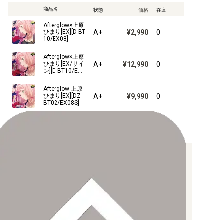
商品名
状態
価格
在庫
Afterglow×上原
A+
¥2,990
0
ひまり[EX][D-BT
10/EX08]
Afterglow×上原
A+
¥12,990
0
ひまり[EX/サイ
ン][D-BT10/EX0
8S]
Afterglow 上原
A+
¥9,990
0
ひまり[EX][DZ-
BT02/EX08S]
お支払い方法について
【クレジットカード決済】
各種ブランドのカードをご利用いただけます。
【PayPay】
【Paidy（後払い/コンビニ払い）】
【銀行振込】
お支払後の在庫確保となりますため、お早めにお支払をお願いし
ます。