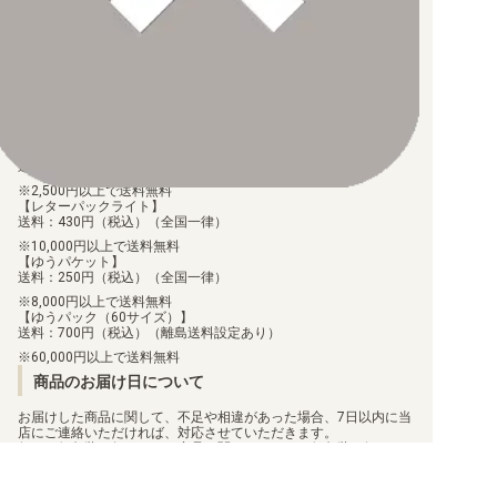
なお、お支払口座は、注文確認メールに記載しております。
振込手数料はお客様負担となります。
ご注文より7日以内にお支払がない場合には、注文が自動的にキャ
ンセルされます。
【代金引換】
手数料290円（税込）を申し受けます。
配送料について
【ゆうメール】
送料：100円（税込）（全国一律）
2,500円以上で送料無料
【レターパックライト】
送料：430円（税込）（全国一律）
10,000円以上で送料無料
【ゆうパケット】
送料：250円（税込）（全国一律）
8,000円以上で送料無料
【ゆうパック（60サイズ）】
送料：700円（税込）（離島送料設定あり）
60,000円以上で送料無料
商品のお届け日について
お届けした商品に関して、不足や相違があった場合、7日以内に当
店にご連絡いただければ、対応させていただきます。
但し、個包装を行っている商品に関しましては、個包装を解いた
商品に関しては、対応ができません。
お客様都合での返品/交換は承っておりません。
返品/交換のご連絡は、
問い合わせフォーム
よりご連絡をお願いし