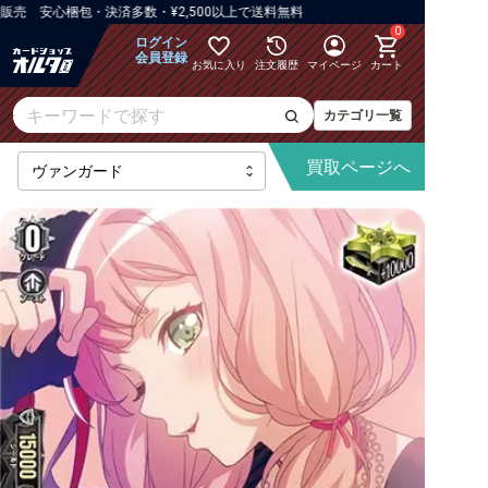
 安心梱包・決済多数・¥2,500以上で送料無料
0
ログイン
会員登録
お気に入り
注文履歴
マイページ
カート
カテゴリ一覧
買取
ページへ
最新弾
【DZ】ブースター
【DZ】その他ブースター
【DZ】デッキなど