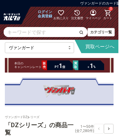
ヴァンガード
の
カード販売 安心梱包・決済多
0
ログイン
会員登録
お気に入り
注文履歴
マイページ
カート
カテゴリ一覧
買取
ページへ
本日の
販
買
1
1
キャンペーンレート
売
PT
倍
取
＋
%
最新弾
【DZ】ブースター
【DZ】その他ブースター
ヴァンガード
DZシリーズ
「DZシリーズ」の商品一
1〜50件
【DZ】デッキなど
覧
(全
7,280
件)