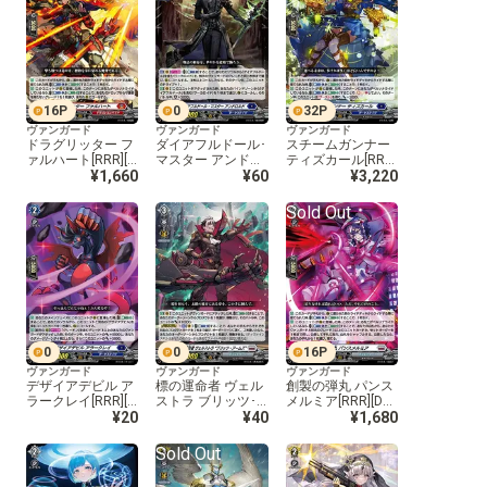
16
P
0
32
P
ヴァンガード
ヴァンガード
ヴァンガード
ドラグリッター フ
ダイアフルドール･
スチームガンナー
ァルハート[RRR][D
マスター アンドロ
ティズカール[RRR]
Z-BT01/003]
¥1,660
ルド[RRR][DZ-BT0
¥60
[DZ-BT01/005]
¥3,220
1/004]
Sold Out
0
0
16
P
ヴァンガード
ヴァンガード
ヴァンガード
デザイアデビル ア
標の運命者 ヴェル
創製の弾丸 パンス
ラークレイ[RRR][D
ストラ ブリッツ･
メルミア[RRR][DZ-
Z-BT01/006]
¥20
アームズ[RRR][DZ-
¥40
BT01/008]
¥1,680
BT01/007]
Sold Out