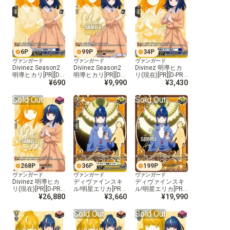
6
P
99
P
34
P
ヴァンガード
ヴァンガード
ヴァンガード
Divinez Season2
Divinez Season2
Divinez 明導ヒカ
明導ヒカリ[PR][D-P
明導ヒカリ[PR][D-P
リ(現在)[PR][D-PR/
R/1502]
¥690
R/1503]
¥9,990
1504]
¥3,430
Sold Out
Sold Out
268
P
36
P
199
P
ヴァンガード
ヴァンガード
ヴァンガード
Divinez 明導ヒカ
ディヴァインスキ
ディヴァインスキ
リ(現在)[PR][D-PR/
ル!明星エリカ[PR]
ル!明星エリカ[PR]
1505]
¥26,880
[D-PR/1506]
¥3,660
[D-PR/1507]
¥19,990
Sold Out
Sold Out