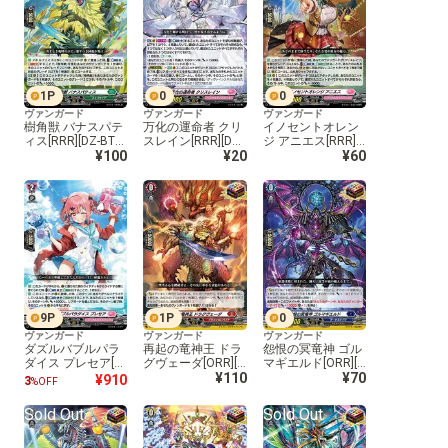
1
P
0
0
ヴァンガード
ヴァンガード
ヴァンガード
樹角獣 バナスパテ
万化の運命者 クリ
イノセントオレン
ィス[RRR][DZ-BT0
スレイン[RRR][DZ-
ジ アニエス[RRR]
1/015]
¥100
BT01/016]
¥20
[DZ-BT01/017]
¥60
9
P
1
P
0
ヴァンガード
ヴァンガード
ヴァンガード
ダズルバブルパラ
再起の竜神王 ドラ
怨恨の冥竜神 ゴル
ダイス プレセア[R
グヴェーダ[ORR][D
マギエルド[ORR][D
RR][DZ-BT01/018]
Z-BT01/019]
¥110
Z-BT01/020]
¥70
¥910
3
%OFF
Sold Out
Sold Out