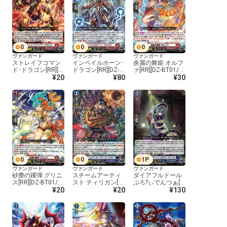
0
0
0
ヴァンガード
ヴァンガード
ヴァンガード
ストレイフコマン
インペイルホーン･
炎麗の舞姫 オルフ
ド･ドラゴン[RR][D
ドラゴン[RR][DZ-B
ァ[RR][DZ-BT01/0
Z-BT01/027]
¥20
T01/028]
¥80
29]
¥30
0
0
1
P
ヴァンガード
ヴァンガード
ヴァンガード
砂塵の躍弾 グリニ
スチームアーティ
ダイアフルドール
ス[RR][DZ-BT01/0
スト ティリガン[R
ぷろ?ぃでんつぁ[R
30]
¥20
R][DZ-BT01/031]
¥20
R][DZ-BT01/032]
¥130