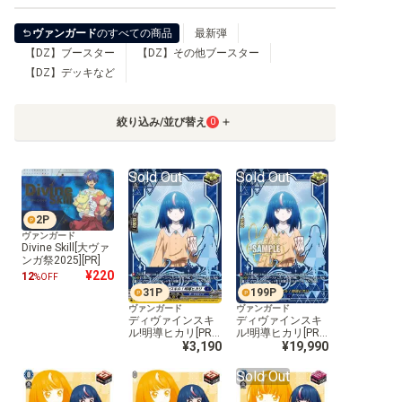
ヴァンガード
のすべての商品
最新弾
【DZ】ブースター
【DZ】その他ブースター
【D】ブースター
【DZ】デッキなど
【D】その他ブースター
絞り込み/並び替え
0
【D】デッキなど
Sold Out
Sold Out
【DPR】PRカード
2
P
ヴァンガード
Divine Skill[大ヴァ
ンガ祭2025][PR]
¥220
12
%OFF
31
P
199
P
ヴァンガード
ヴァンガード
ディヴァインスキ
ディヴァインスキ
ル!明導ヒカリ[PR]
ル!明導ヒカリ[PR]
[D-PR/1500]
¥3,190
[D-PR/1501]
¥19,990
Sold Out