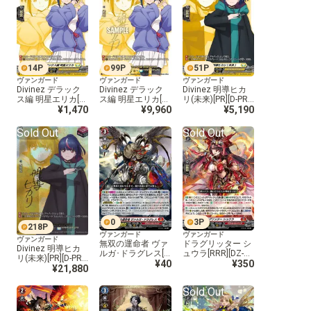
14
P
99
P
51
P
ヴァンガード
ヴァンガード
ヴァンガード
Divinez デラック
Divinez デラック
Divinez 明導ヒカ
ス編 明星エリカ[P
ス編 明星エリカ[P
リ(未来)[PR][D-PR/
R][D-PR/1508]
¥1,470
R][D-PR/1509]
¥9,960
1510]
¥5,190
Sold Out
Sold Out
0
3
P
218
P
ヴァンガード
ヴァンガード
ヴァンガード
無双の運命者 ヴァ
ドラグリッター シ
Divinez 明導ヒカ
ルガ･ドラグレス[R
ュウラ[RRR][DZ-BT
リ(未来)[PR][D-PR/
RR][DZ-BT01/001]
¥40
01/002]
¥350
1511]
¥21,880
Sold Out