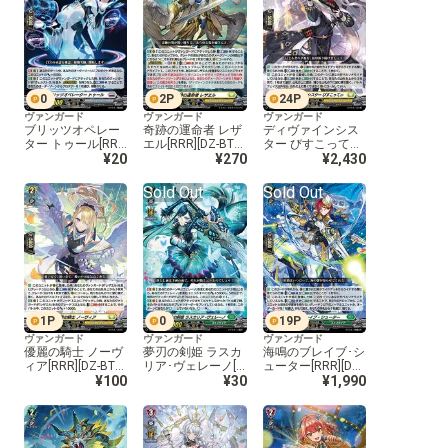
0
2
P
24
P
ヴァンガード
ヴァンガード
ヴァンガード
ブリッツオペレー
奇跡の運命者 レザ
ディヴァインシス
ター トゥール[RR
エル[RRR][DZ-BT0
ター びすこってぃ
R][DZ-BT01/009]
¥20
1/010]
¥270
[RRR][DZ-BT01/01
¥2,430
1]
Sold Out
Sold Out
1
P
0
19
P
ヴァンガード
ヴァンガード
ヴァンガード
優麗の騎士 ノーヴ
夢刃の剣姫 ラスカ
海鳴のブレイブ･シ
ィア[RRR][DZ-BT0
リア･ヴェレーノ[R
ューター[RRR][DZ-
1/012]
¥100
RR][DZ-BT01/013]
¥30
BT01/014]
¥1,990