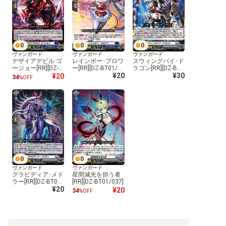
0
0
0
ヴァンガード
ヴァンガード
ヴァンガード
デザイアデビル ゴ
レインボー･ブロワ
スウィングバイ･ド
ージョー[RR][DZ-B
ー[RR][DZ-BT01/0
ラゴン[RR][DZ-BT0
T01/033]
34]
¥20
1/035]
¥30
¥20
34
%OFF
0
0
ヴァンガード
ヴァンガード
グラビディア･メド
星間減光を担う者
ラー[RR][DZ-BT01/
[RR][DZ-BT01/037]
036]
¥20
¥20
34
%OFF