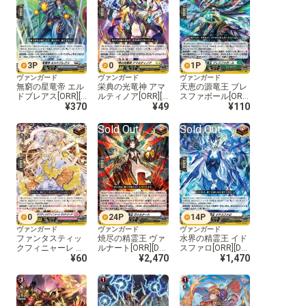
3
P
0
1
P
ヴァンガード
ヴァンガード
ヴァンガード
無窮の星竜帝 エル
栄典の光竜神 アマ
天恵の源竜王 ブレ
ドブレアス[ORR][D
ルティノア[ORR][D
スファボール[ORR]
Z-BT01/021]
¥370
Z-BT01/022]
¥49
[DZ-BT01/023]
¥110
Sold Out
Sold Out
0
24
P
14
P
ヴァンガード
ヴァンガード
ヴァンガード
ファンタスティッ
焼尽の精霊王 ヴァ
水界の精霊王 イド
クフィニャーレ キ
ルナート[ORR][DZ-
スファロ[ORR][DZ-
ャトリーナ[ORR][D
¥60
BT01/025]
¥2,470
BT01/026]
¥1,470
Z-BT01/024]