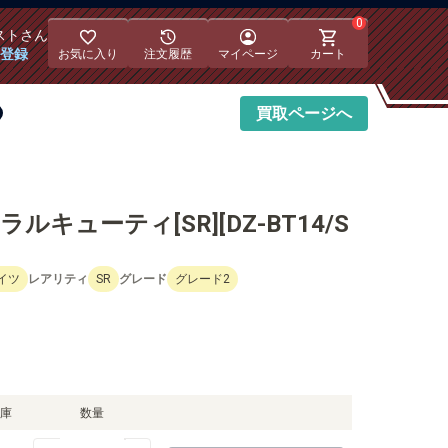
0
スト
さん
員登録
お気に入り
注文履歴
マイページ
カート
買取
ページへ
キューティ[SR][DZ-BT14/S
イツ
レアリティ
SR
グレード
グレード2
庫
数量