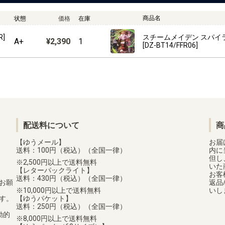
商品名
状態
価格
在庫
]
スチームメイデン スパイラ
A+
¥2,390
1
[DZ-BT14/FFR06]
配送料について
商
【ゆうメール】
お届
送料：100円（税込）（全国一律）
内に
但し
2,500円以上で送料無料
いた
【レターパックライト】
お客
送料：430円（税込）（全国一律）
お願
返品
10,000円以上で送料無料
いし
す。
【ゆうパケット】
送料：250円（税込）（全国一律）
動的
8,000円以上で送料無料