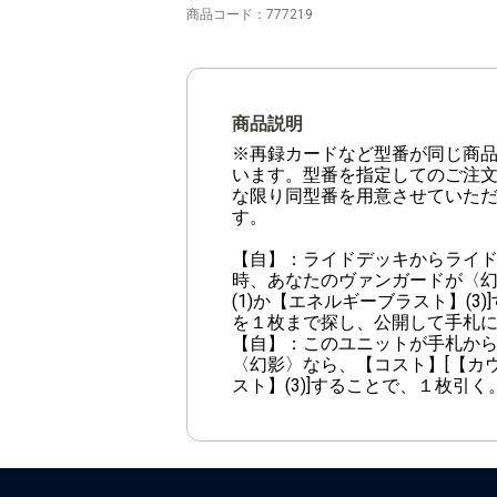
商品コード：
777219
商品説明
※再録カードなど型番が同じ商
います。型番を指定してのご注
な限り同型番を用意させていた
す。
【自】：ライドデッキからライ
時、あなたのヴァンガードが〈幻
(1)か【エネルギーブラスト】(
を１枚まで探し、公開して手札
【自】：このユニットが手札から
〈幻影〉なら、【コスト】[【カウ
スト】(3)]することで、１枚引く