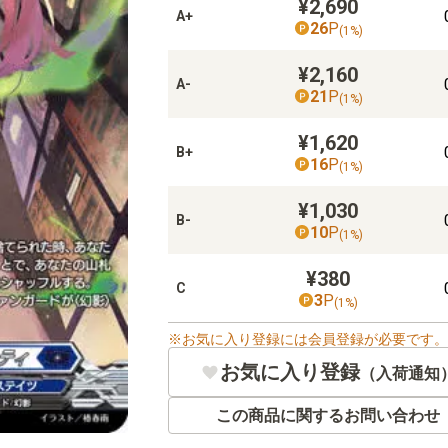
¥2,690
A+
26
P
(
1
%)
¥2,160
A-
21
P
(
1
%)
¥1,620
B+
16
P
(
1
%)
¥1,030
B-
10
P
(
1
%)
¥380
C
3
P
(
1
%)
お気に入り登録には会員登録が必要です。
お気に入り登録
（入荷通知
この商品に関するお問い合わせ