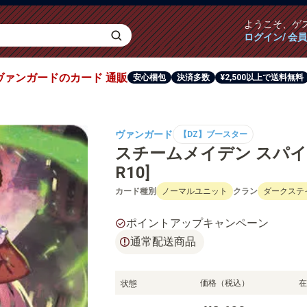
ようこそ、
ゲ
ログイン/ 会
ヴァンガード
のカード
通販
安心梱包
決済多数
¥2,500以上で送料無料
ヴァンガード
【DZ】ブースター
スチームメイデン スパイラル
R10]
カード種別
ノーマルユニット
クラン
ダークステ
ポイントアップキャンペーン
通常配送商品
価格（税込）
在
状態