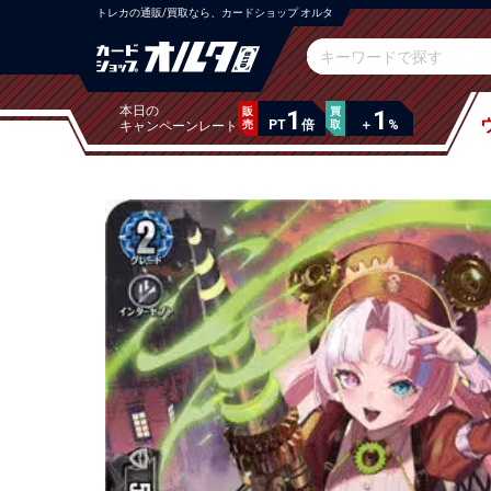
トレカの通販/買取なら、カードショップ オルタ
本日の
販
1
買
1
PT
倍
＋
%
キャンペーンレート
売
取