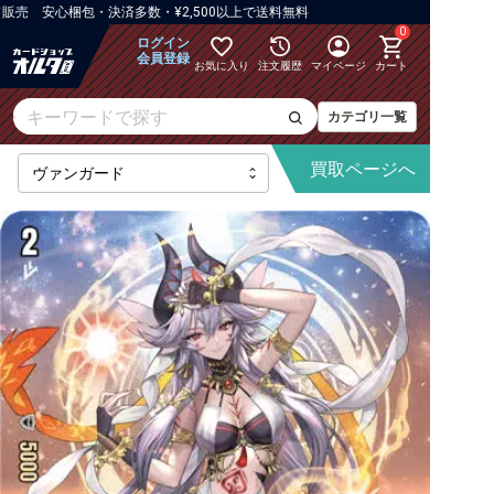
 安心梱包・決済多数・¥2,500以上で送料無料
0
ログイン
会員登録
お気に入り
注文履歴
マイページ
カート
カテゴリ一覧
買取
ページへ
最新弾
【DZ】ブースター
【DZ】その他ブースター
【DZ】デッキなど