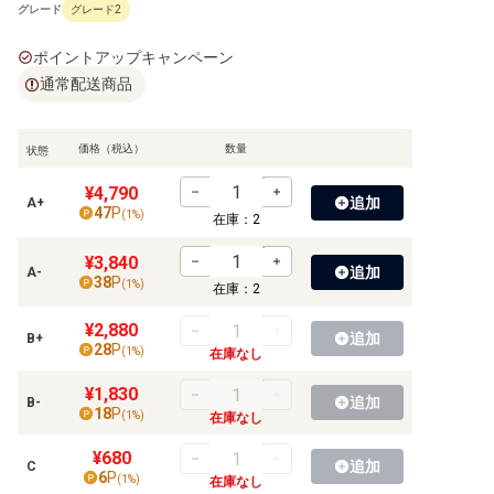
グレード
グレード2
ポイントアップキャンペーン
通常配送商品
価格（税込）
数量
状態
¥4,790
追加
A+
47
P
(
1
%)
在庫：
2
¥3,840
追加
A-
38
P
(
1
%)
在庫：
2
¥2,880
追加
B+
28
P
(
1
%)
在庫なし
¥1,830
追加
B-
18
P
(
1
%)
在庫なし
¥680
追加
C
6
P
(
1
%)
在庫なし