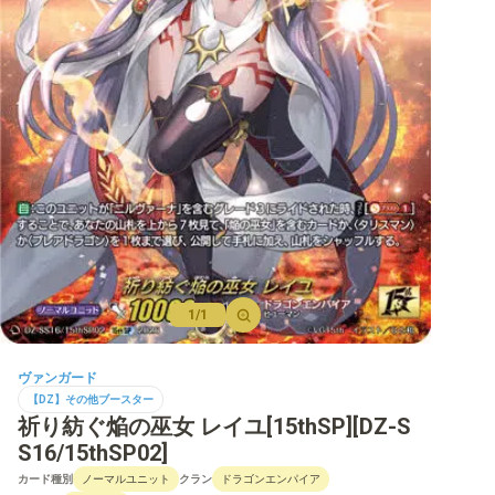
【D】ブースター
【D】その他ブースター
【D】デッキなど
【DPR】PRカード
1/1
ヴァンガード
【DZ】その他ブースター
祈り紡ぐ焔の巫女 レイユ[15thSP][DZ-S
S16/15thSP02]
カード種別
クラン
ノーマルユニット
ドラゴンエンパイア