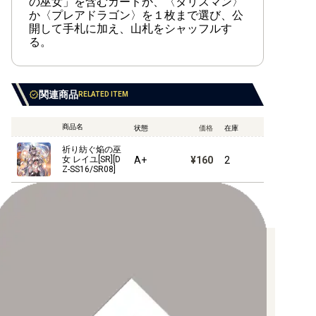
の巫女」を含むカードか、〈タリスマン〉
か〈プレアドラゴン〉を１枚まで選び、公
開して手札に加え、山札をシャッフルす
る。
関連商品
RELATED ITEM
商品名
状態
価格
在庫
祈り紡ぐ焔の巫
A+
¥160
2
女 レイユ[SR][D
Z-SS16/SR08]
お支払い方法について
【クレジットカード決済】
各種ブランドのカードをご利用いただけます。
【PayPay】
【Paidy（後払い/コンビニ払い）】