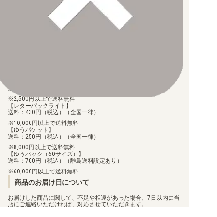
【銀行振込】
お支払後の在庫確保となりますため、お早めにお支払をお願いし
ます。
なお、お支払口座は、注文確認メールに記載しております。
振込手数料はお客様負担となります。
ご注文より7日以内にお支払がない場合には、注文が自動的にキャ
ンセルされます。
【代金引換】
手数料290円（税込）を申し受けます。
配送料について
【ゆうメール】
送料：100円（税込）（全国一律）
2,500円以上で送料無料
【レターパックライト】
送料：430円（税込）（全国一律）
10,000円以上で送料無料
【ゆうパケット】
送料：250円（税込）（全国一律）
8,000円以上で送料無料
【ゆうパック（60サイズ）】
送料：700円（税込）（離島送料設定あり）
60,000円以上で送料無料
商品のお届け日について
お届けした商品に関して、不足や相違があった場合、7日以内に当
店にご連絡いただければ、対応させていただきます。
但し、個包装を行っている商品に関しましては、個包装を解いた