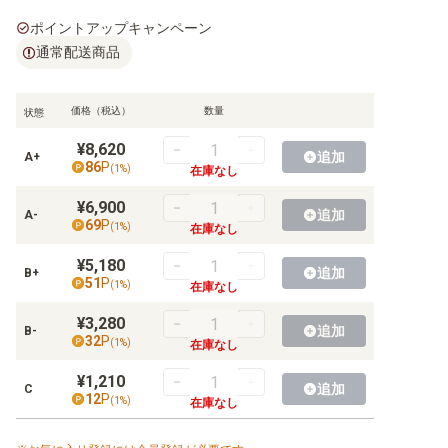
ポイントアップキャンペーン
通常配送商品
価格（税込）
数量
状態
¥8,620
追加
A+
86
P
(
1
%)
在庫なし
¥6,900
追加
A-
69
P
(
1
%)
在庫なし
¥5,180
追加
B+
51
P
(
1
%)
在庫なし
¥3,280
追加
B-
32
P
(
1
%)
在庫なし
¥1,210
追加
C
12
P
(
1
%)
在庫なし