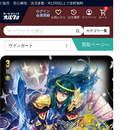
売 安心梱包・決済多数・¥2,500以上で送料無料
0
ログイン
会員登録
お気に入り
注文履歴
マイページ
カート
カテゴリ一覧
買取
ページへ
最新弾
【DZ】ブースター
【DZ】その他ブースター
【DZ】デッキなど