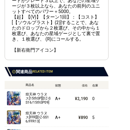
ードがグレード３以上で、あなたの星域ゲ
ージが３枚以上なら、あなたの前列のユニ
ットすべてのパワー＋5000。
【起】【(V)】【ターン1回】：【コスト】
[【ソウルブラスト】(2)]することで、あな
たのドロップから２枚選び、その中から１
枚選び、あなたの星域ゲージとして裏で置
き、１枚選び、 (R)にコールする。
【新右衛門アイコン】
関連商品
RELATED ITEM
商品名
状態
価格
在庫
煌天神 ウラヌ
A+
¥2,190
0
ス[15thSP][DZ-S
S16/15thSP09]
煌天神 ウラヌ
A+
¥890
5
ス[FFR][DZ-SS1
6/FFR13]