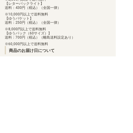
【レターパックライト】
送料：430円（税込）（全国一律）
10,000円以上で送料無料
【ゆうパケット】
送料：250円（税込）（全国一律）
8,000円以上で送料無料
【ゆうパック（60サイズ）】
送料：700円（税込）（離島送料設定あり）
60,000円以上で送料無料
商品のお届け日について
お届けした商品に関して、不足や相違があった場合、7日以内に当
店にご連絡いただければ、対応させていただきます。
但し、個包装を行っている商品に関しましては、個包装を解いた
商品に関しては、対応ができません。
お客様都合での返品/交換は承っておりません。
返品/交換のご連絡は、
問い合わせフォーム
よりご連絡をお願いし
ます。
買取について
利用規約
日替わりポイント
特定商取引法に基づく表示