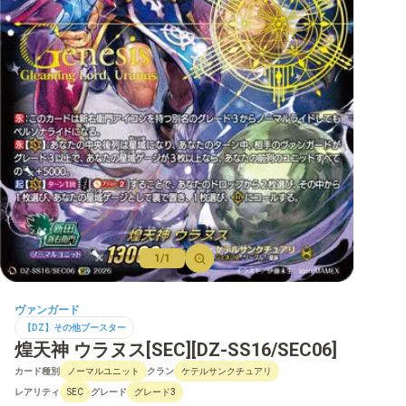
【D】ブースター
【D】その他ブースター
【D】デッキなど
【DPR】PRカード
1/1
ヴァンガード
【DZ】その他ブースター
煌天神 ウラヌス[SEC][DZ-SS16/SEC06]
カード種別
クラン
ノーマルユニット
ケテルサンクチュアリ
レアリティ
グレード
SEC
グレード3