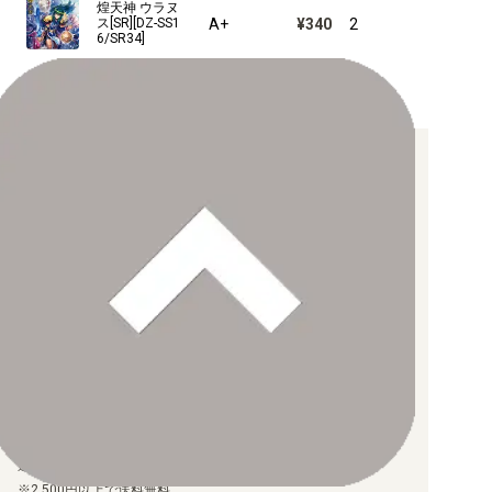
煌天神 ウラヌ
A+
¥340
2
ス[SR][DZ-SS1
6/SR34]
お支払い方法について
【クレジットカード決済】
各種ブランドのカードをご利用いただけます。
【PayPay】
【Paidy（後払い/コンビニ払い）】
【銀行振込】
お支払後の在庫確保となりますため、お早めにお支払をお願いし
ます。
なお、お支払口座は、注文確認メールに記載しております。
振込手数料はお客様負担となります。
ご注文より7日以内にお支払がない場合には、注文が自動的にキャ
ンセルされます。
【代金引換】
手数料290円（税込）を申し受けます。
配送料について
【ゆうメール】
送料：100円（税込）（全国一律）
2,500円以上で送料無料