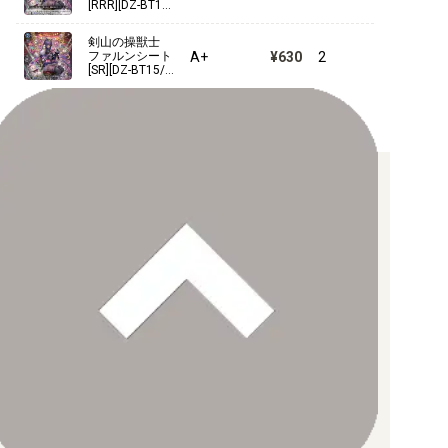
[RRR][DZ-BT15/
008]
剣山の操獣士
A+
¥630
2
ファルンシート
[SR][DZ-BT15/S
R12]
お支払い方法について
【クレジットカード決済】
各種ブランドのカードをご利用いただけます。
【PayPay】
【Paidy（後払い/コンビニ払い）】
【銀行振込】
お支払後の在庫確保となりますため、お早めにお支払をお願いし
ます。
なお、お支払口座は、注文確認メールに記載しております。
振込手数料はお客様負担となります。
ご注文より7日以内にお支払がない場合には、注文が自動的にキャ
ンセルされます。
【代金引換】
手数料290円（税込）を申し受けます。
配送料について
【ゆうメール】