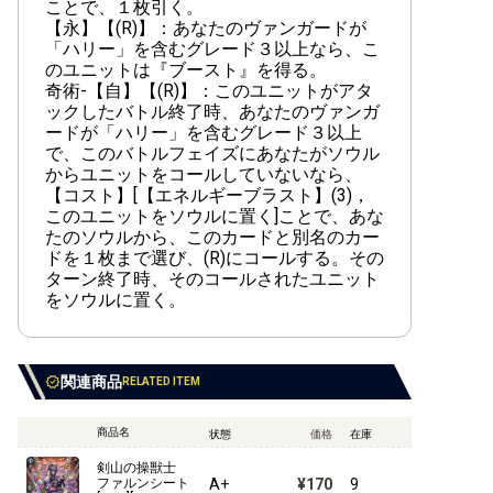
ことで、１枚引く。
【永】【(R)】：あなたのヴァンガードが
「ハリー」を含むグレード３以上なら、こ
のユニットは『ブースト』を得る。
奇術-【自】【(R)】：このユニットがアタ
ックしたバトル終了時、あなたのヴァンガ
ードが「ハリー」を含むグレード３以上
で、このバトルフェイズにあなたがソウル
からユニットをコールしていないなら、
【コスト】[【エネルギーブラスト】(3)，
このユニットをソウルに置く]ことで、あな
たのソウルから、このカードと別名のカー
ドを１枚まで選び、(R)にコールする。その
ターン終了時、そのコールされたユニット
をソウルに置く。
関連商品
RELATED ITEM
商品名
状態
価格
在庫
剣山の操獣士
A+
¥170
9
ファルンシート