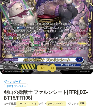
【D】ブースター
【D】その他ブースター
【D】デッキなど
【DPR】PRカード
1/1
ヴァンガード
【DZ】ブースター
剣山の操獣士 ファルンシート[FFR][DZ-
BT15/FFR08]
カード種別
クラン
レアリティ
ノーマルユニット
ダークステイツ
FFR