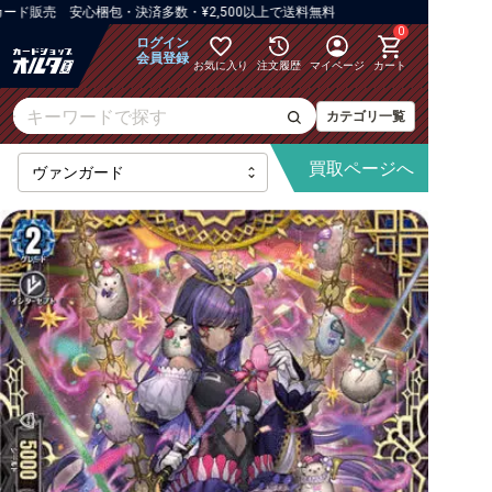
ド販売 安心梱包・決済多数・¥2,500以上で送料無料
0
ログイン
会員登録
お気に入り
注文履歴
マイページ
カート
カテゴリ一覧
買取
ページへ
最新弾
【DZ】ブースター
【DZ】その他ブースター
【DZ】デッキなど