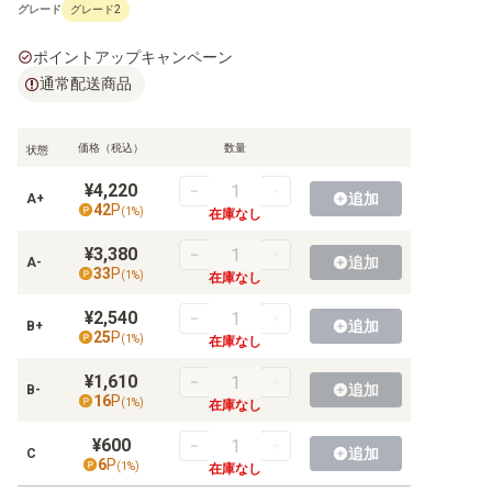
グレード
グレード2
ポイントアップキャンペーン
通常配送商品
価格（税込）
数量
状態
¥4,220
追加
A+
42
P
(
1
%)
在庫なし
¥3,380
追加
A-
33
P
(
1
%)
在庫なし
¥2,540
追加
B+
25
P
(
1
%)
在庫なし
¥1,610
追加
B-
16
P
(
1
%)
在庫なし
¥600
追加
C
6
P
(
1
%)
在庫なし