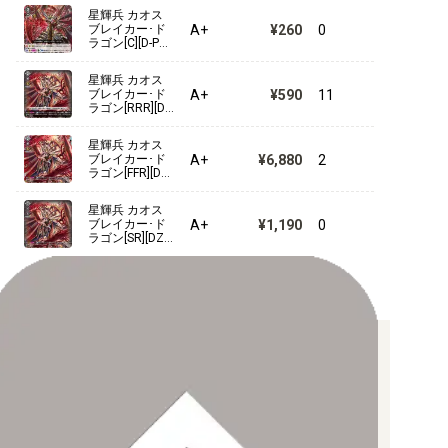
星輝兵 カオス
A+
¥260
0
ブレイカー･ド
ラゴン[C][D-PV0
1/255]
星輝兵 カオス
A+
¥590
11
ブレイカー･ド
ラゴン[RRR][DZ
-BT15/010]
星輝兵 カオス
A+
¥6,880
2
ブレイカー･ド
ラゴン[FFR][DZ-
BT15/FFR10]
星輝兵 カオス
A+
¥1,190
0
ブレイカー･ド
ラゴン[SR][DZ-
BT15/SR18]
お支払い方法について
【クレジットカード決済】
各種ブランドのカードをご利用いただけます。
【PayPay】
【Paidy（後払い/コンビニ払い）】
【銀行振込】