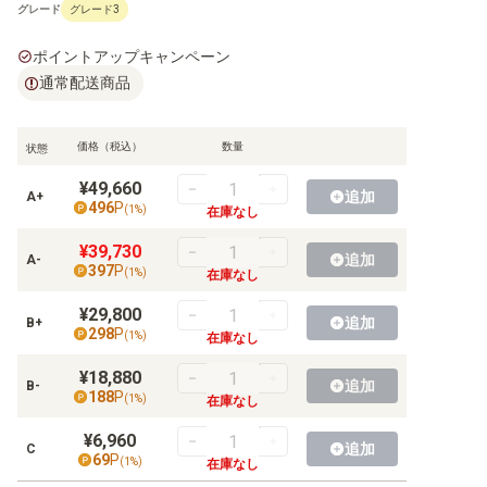
グレード
グレード3
ポイントアップキャンペーン
通常配送商品
価格（税込）
数量
状態
¥49,660
追加
A+
496
P
(
1
%)
在庫なし
¥39,730
追加
A-
397
P
(
1
%)
在庫なし
¥29,800
追加
B+
298
P
(
1
%)
在庫なし
¥18,880
追加
B-
188
P
(
1
%)
在庫なし
¥6,960
追加
C
69
P
(
1
%)
在庫なし