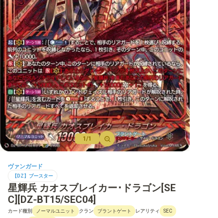
【D】ブースター
【D】その他ブースター
【D】デッキなど
【DPR】PRカード
1/1
ヴァンガード
【DZ】ブースター
星輝兵 カオスブレイカー･ドラゴン[SE
C][DZ-BT15/SEC04]
カード種別
クラン
レアリティ
ノーマルユニット
ブラントゲート
SEC