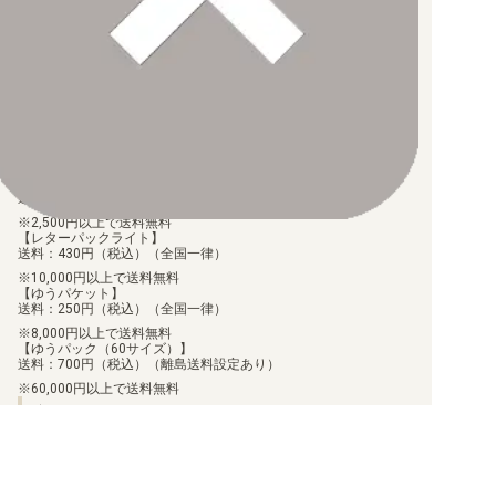
お支払後の在庫確保となりますため、お早めにお支払をお願いし
ます。
なお、お支払口座は、注文確認メールに記載しております。
振込手数料はお客様負担となります。
ご注文より7日以内にお支払がない場合には、注文が自動的にキャ
ンセルされます。
【代金引換】
手数料290円（税込）を申し受けます。
配送料について
【ゆうメール】
送料：100円（税込）（全国一律）
2,500円以上で送料無料
【レターパックライト】
送料：430円（税込）（全国一律）
10,000円以上で送料無料
【ゆうパケット】
送料：250円（税込）（全国一律）
8,000円以上で送料無料
【ゆうパック（60サイズ）】
送料：700円（税込）（離島送料設定あり）
60,000円以上で送料無料
商品のお届け日について
お届けした商品に関して、不足や相違があった場合、7日以内に当
店にご連絡いただければ、対応させていただきます。
但し、個包装を行っている商品に関しましては、個包装を解いた
商品に関しては、対応ができません。