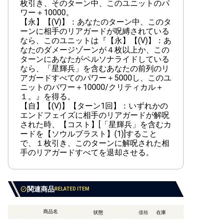
枚引き、そのターン中、このユニットのパ
ワー＋10000。
【永】【(V)】：あなたのターン中、このタ
ーンに相手のリアガードが呪縛されている
なら、このユニットは『【永】【(V)】：あ
なたのダメージゾーンが４枚以上か、この
ターンにあなたがペルソナライドしている
なら、「星輝兵」を含むあなたの前列のリ
アガードすべてのパワー＋5000し、このユ
ニットのパワー＋10000/クリティカル＋
１。』を得る。
【自】【(V)】【ターン1回】：いずれかの
エンドフェイズに相手のリアガードが解呪
された時、【コスト】[「星輝兵」を含むカ
ードを【ソウルブラスト】(1)]すること
で、１枚引き、このターンに解呪された相
手のリアガードすべてを退却させる。
関連商品
RELATED ITEM
商品名
状態
価格
在庫