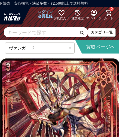
 安心梱包・決済多数・¥2,500以上で送料無料
0
ログイン
会員登録
お気に入り
注文履歴
マイページ
カート
カテゴリ一覧
買取
ページへ
最新弾
【DZ】ブースター
【DZ】その他ブースター
【DZ】デッキなど