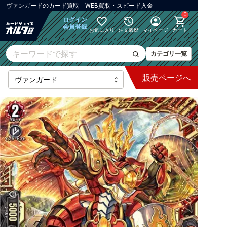
ヴァンガード
の
カード買取 WEB買取・スピード入金
0
ログイン
会員登録
お気に入り
注文履歴
マイページ
カート
カテゴリ一覧
販売
ページへ
最新弾
【DZ】ブースター
【DZ】その他ブースター
【DZ】デッキなど