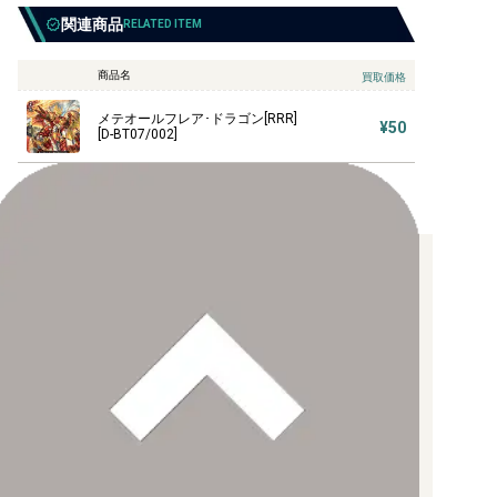
関連商品
RELATED ITEM
商品名
買取価格
メテオールフレア･ドラゴン[RRR]
¥50
[D-BT07/002]
お支払い方法について
【クレジットカード決済】
各種ブランドのカードをご利用いただけます。
【PayPay】
【Paidy（後払い/コンビニ払い）】
【銀行振込】
お支払後の在庫確保となりますため、お早めにお支払をお願いし
ます。
なお、お支払口座は、注文確認メールに記載しております。
振込手数料はお客様負担となります。
ご注文より7日以内にお支払がない場合には、注文が自動的にキャ
ンセルされます。
【代金引換】