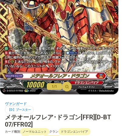
【D】ブースター
【D】その他ブースター
【D】デッキなど
【DPR】PRカード
1/1
ヴァンガード
【D】ブースター
メテオールフレア･ドラゴン[FFR][D-BT
07/FFR02]
カード種別
クラン
ノーマルユニット
ドラゴンエンパイア