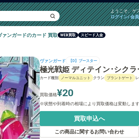
ようこそ、
ゲ
ログイン/ 会
ヴァンガード
のカード
買取
WEB買取
スピード入金
ヴァンガード
【D】ブースター
極光戦姫 ディテイン･シクラー[FR
カード種別
ノーマルユニット
クラン
ブラントゲート
レ
¥20
買取価格
状態や到着時の相場により買取価格は変動しま
買取申込へ
この商品に関するお問い合わせ