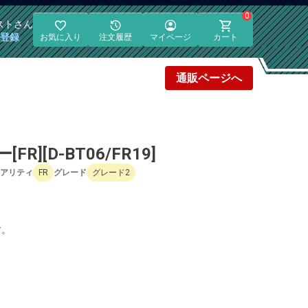
0
スト
さん
員登録
お気に入り
注文履歴
マイページ
カート
通販
ページへ
][D-BT06/FR19]
アリティ
FR
グレード
グレード2
す。