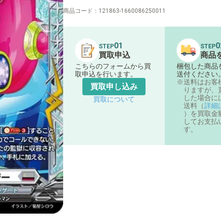
商品コード：
121863-1660086250011
01
0
STEP
STEP
買取申込
商品
こちらのフォームから買
梱包した商品
取申込を行います。
送付ください
送料はお客
買取申し込み
りますが、
した場合に
買取について
送料（
詳細
）を買取金
してお支払
す。