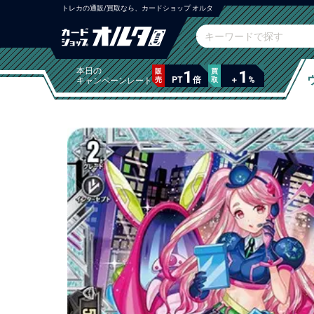
トレカの通販/買取なら、カードショップ オルタ
本日の
販
1
買
1
PT
倍
＋
%
キャンペーンレート
売
取