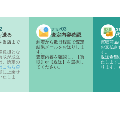
2
03
04
STEP
STEP
を送る
査定内容確認
代金のお
を当店まで
到着から数日程度で査定
買取商品に対する代
。
結果メールをお送りしま
お支払させていただ
様負担とな
す。
す。
買取が成立
査定内容を確認し、【買
返送希望の商品は返
は、所定の
取】or【返送】を選択し
たします。（着払い
はこちら
てください。
ります。）
額に上乗せ
いたしま