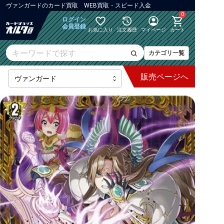
ヴァンガード
の
カード買取 WEB買取・スピード入金
0
ログイン
会員登録
お気に入り
注文履歴
マイページ
カート
カテゴリ一覧
販売
ページへ
最新弾
【DZ】ブースター
【DZ】その他ブースター
【DZ】デッキなど