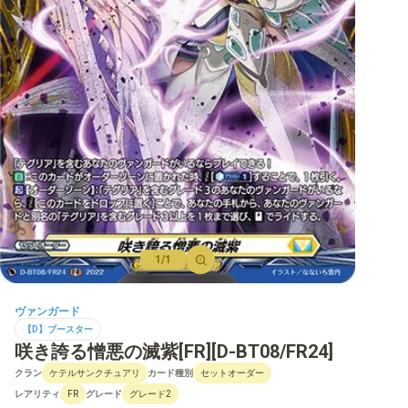
【D】ブースター
【D】その他ブースター
【D】デッキなど
【DPR】PRカード
1/1
ヴァンガード
【D】ブースター
咲き誇る憎悪の滅紫[FR][D-BT08/FR24]
クラン
カード種別
ケテルサンクチュアリ
セットオーダー
レアリティ
グレード
FR
グレード2