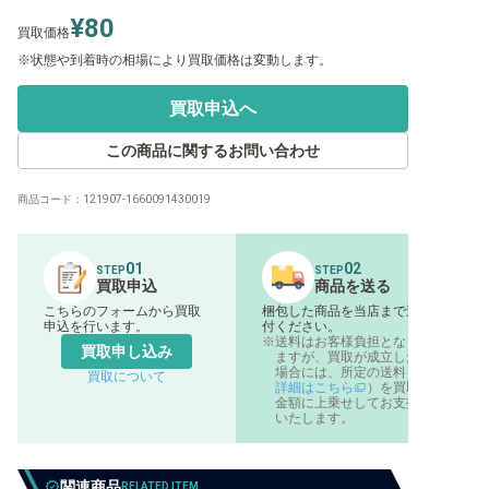
¥80
買取価格
状態や到着時の相場により買取価格は変動します。
買取申込へ
この商品に関するお問い合わせ
商品コード：
121907-1660091430019
01
02
STEP
STEP
買取申込
商品を送る
こちらのフォームから買取
梱包した商品を当店まで送
申込を行います。
付ください。
送料はお客様負担となり
買取申し込み
ますが、買取が成立した
場合には、所定の送料（
買取について
詳細はこちら
）を買取
金額に上乗せしてお支払
いたします。
関連商品
RELATED ITEM