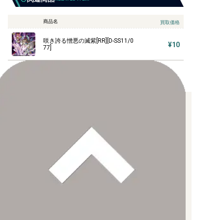
商品名
買取価格
咲き誇る憎悪の滅紫[RR][D-SS11/0
¥10
77]
お支払い方法について
【クレジットカード決済】
各種ブランドのカードをご利用いただけます。
【PayPay】
【Paidy（後払い/コンビニ払い）】
【銀行振込】
お支払後の在庫確保となりますため、お早めにお支払をお願いし
ます。
なお、お支払口座は、注文確認メールに記載しております。
振込手数料はお客様負担となります。
ご注文より7日以内にお支払がない場合には、注文が自動的にキャ
ンセルされます。
【代金引換】
手数料290円（税込）を申し受けます。
配送料について