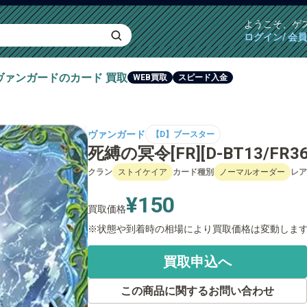
ようこそ、
ゲ
ログイン/ 会
ヴァンガード
のカード
買取
WEB買取
スピード入金
ヴァンガード
【D】ブースター
死縛の冥令[FR][D-BT13/FR36
クラン
ストイケイア
カード種別
ノーマルオーダー
レア
¥150
買取価格
状態や到着時の相場により買取価格は変動しま
買取申込へ
この商品に関するお問い合わせ