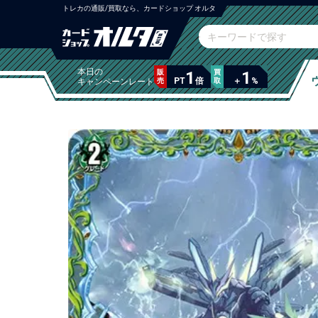
トレカの通販/買取なら、カードショップ オルタ
本日の
販
1
買
1
PT
倍
＋
%
キャンペーンレート
売
取