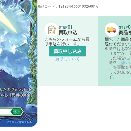
商品コード：
121934-1660103260016
01
0
STEP
STEP
買取申込
商品
こちらのフォームから買
梱包した商品
取申込を行います。
送付ください
送料はお客
買取申し込み
りますが、
した場合に
買取について
送料（
詳細
）を買取金
してお支払
す。