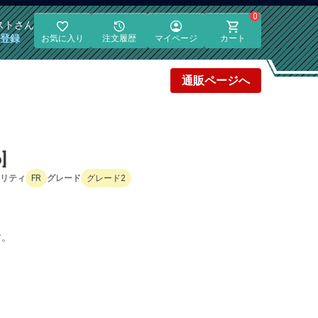
0
スト
さん
員登録
お気に入り
注文履歴
マイページ
カート
通販
ページへ
]
リティ
FR
グレード
グレード2
す。