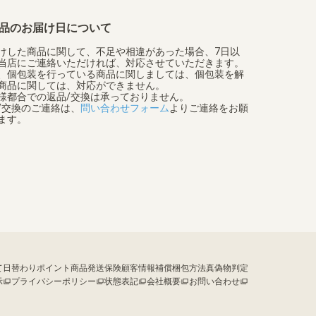
品のお届け日について
けした商品に関して、不足や相違があった場合、7日以
当店にご連絡いただければ、対応させていただきます。
、個包装を行っている商品に関しましては、個包装を解
商品に関しては、対応ができません。
様都合での返品/交換は承っておりません。
/交換のご連絡は、
問い合わせフォーム
よりご連絡をお願
ます。
て
日替わりポイント
商品発送保険
顧客情報補償
梱包方法
真偽物判定
示
プライバシーポリシー
状態表記
会社概要
お問い合わせ