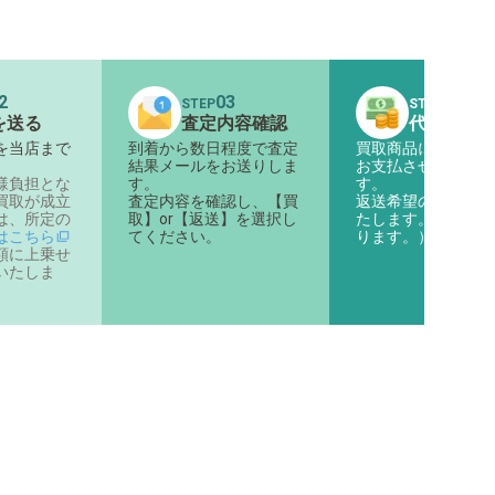
2
03
04
STEP
STEP
を送る
査定内容確認
代金のお
を当店まで
到着から数日程度で査定
買取商品に対する代
。
結果メールをお送りしま
お支払させていただ
様負担とな
す。
す。
買取が成立
査定内容を確認し、【買
返送希望の商品は返
は、所定の
取】or【返送】を選択し
たします。（着払い
はこちら
てください。
ります。）
額に上乗せ
いたしま