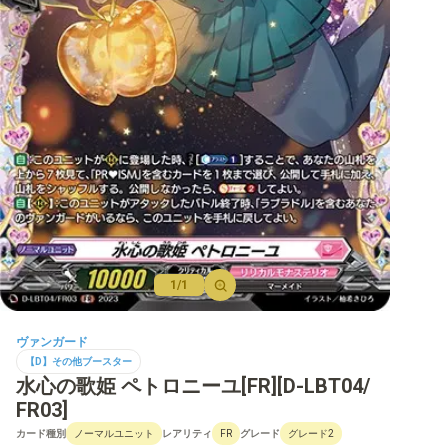
【D】ブースター
【D】その他ブースター
【D】デッキなど
【DPR】PRカード
1/1
ヴァンガード
【D】その他ブースター
水心の歌姫 ペトロニーユ[FR][D-LBT04/
FR03]
カード種別
レアリティ
グレード
ノーマルユニット
FR
グレード2