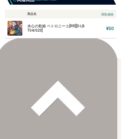
商品名
買取価格
水心の歌姫 ペトロニーユ[RR][D-LB
¥50
T04/020]
お支払い方法について
【クレジットカード決済】
各種ブランドのカードをご利用いただけます。
【PayPay】
【Paidy（後払い/コンビニ払い）】
【銀行振込】
お支払後の在庫確保となりますため、お早めにお支払をお願いし
ます。
なお、お支払口座は、注文確認メールに記載しております。
振込手数料はお客様負担となります。
ご注文より7日以内にお支払がない場合には、注文が自動的にキャ
ンセルされます。
【代金引換】
手数料290円（税込）を申し受けます。