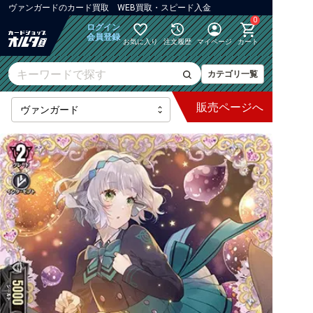
ヴァンガード
の
カード買取 WEB買取・スピード入金
0
ログイン
会員登録
お気に入り
注文履歴
マイページ
カート
カテゴリ一覧
販売
ページへ
最新弾
【DZ】ブースター
【DZ】その他ブースター
【DZ】デッキなど