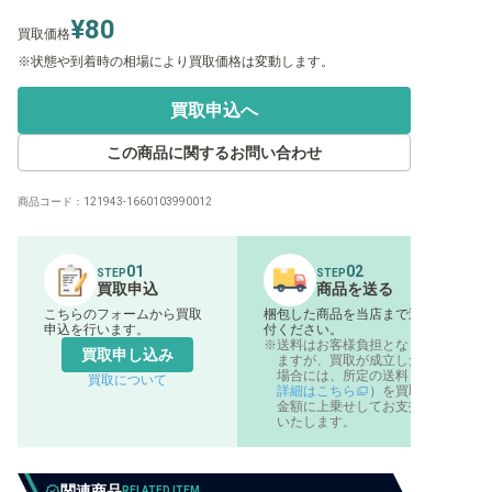
¥80
買取価格
状態や到着時の相場により買取価格は変動します。
買取申込へ
この商品に関するお問い合わせ
商品コード：
121943-1660103990012
01
02
STEP
STEP
買取申込
商品を送る
こちらのフォームから買取
梱包した商品を当店まで送
申込を行います。
付ください。
送料はお客様負担となり
買取申し込み
ますが、買取が成立した
場合には、所定の送料（
買取について
詳細はこちら
）を買取
金額に上乗せしてお支払
いたします。
関連商品
RELATED ITEM