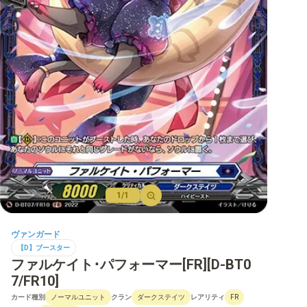
【D】ブースター
【D】その他ブースター
【D】デッキなど
【DPR】PRカード
1/1
ヴァンガード
【D】ブースター
ファルケイト･パフォーマー[FR][D-BT0
7/FR10]
カード種別
クラン
レアリティ
ノーマルユニット
ダークステイツ
FR