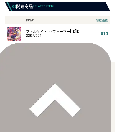
関連商品
RELATED ITEM
商品名
買取価格
ファルケイト･パフォーマー[TD][D-
¥10
SS07/021]
お支払い方法について
【クレジットカード決済】
各種ブランドのカードをご利用いただけます。
【PayPay】
【Paidy（後払い/コンビニ払い）】
【銀行振込】
お支払後の在庫確保となりますため、お早めにお支払をお願いし
ます。
なお、お支払口座は、注文確認メールに記載しております。
振込手数料はお客様負担となります。
ご注文より7日以内にお支払がない場合には、注文が自動的にキャ
ンセルされます。
【代金引換】