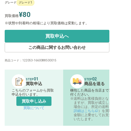
グレード
グレード1
¥80
買取価格
状態や到着時の相場により買取価格は変動します。
買取申込へ
この商品に関するお問い合わせ
商品コード：
122053-1660088500015
01
02
STEP
STEP
買取申込
商品を送る
こちらのフォームから買取
梱包した商品を当店まで送
申込を行います。
付ください。
送料はお客様負担となり
買取申し込み
ますが、買取が成立した
場合には、所定の送料（
買取について
詳細はこちら
）を買取
金額に上乗せしてお支払
いたします。