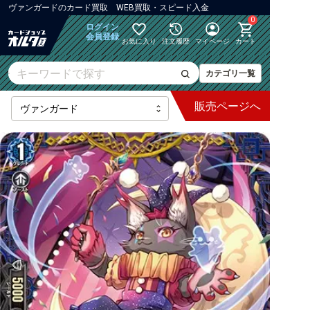
ヴァンガード
の
カード買取 WEB買取・スピード入金
0
ログイン
会員登録
お気に入り
注文履歴
マイページ
カート
カテゴリ一覧
販売
ページへ
最新弾
【DZ】ブースター
【DZ】その他ブースター
【DZ】デッキなど