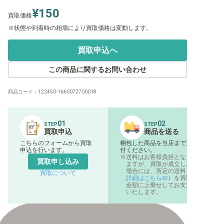
¥150
買取価格
状態や到着時の相場により買取価格は変動します。
買取申込へ
この商品に関するお問い合わせ
商品コード：
122450-1660072700018
01
02
STEP
STEP
買取申込
商品を送る
こちらのフォームから買取
梱包した商品を当店まで送
申込を行います。
付ください。
送料はお客様負担となり
買取申し込み
ますが、買取が成立した
場合には、所定の送料（
買取について
詳細はこちら
）を買取
金額に上乗せしてお支払
いたします。