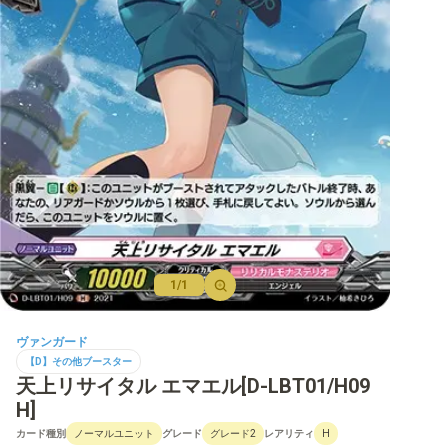
【D】ブースター
【D】その他ブースター
【D】デッキなど
【DPR】PRカード
1/1
ヴァンガード
【D】その他ブースター
天上リサイタル エマエル[D-LBT01/H09
H]
カード種別
グレード
レアリティ
ノーマルユニット
グレード2
H