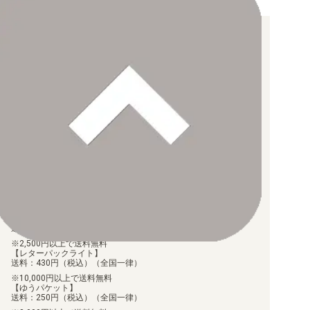
お支払い方法について
【クレジットカード決済】
各種ブランドのカードをご利用いただけます。
【PayPay】
【Paidy（後払い/コンビニ払い）】
【銀行振込】
お支払後の在庫確保となりますため、お早めにお支払をお願いし
ます。
なお、お支払口座は、注文確認メールに記載しております。
振込手数料はお客様負担となります。
ご注文より7日以内にお支払がない場合には、注文が自動的にキャ
ンセルされます。
【代金引換】
手数料290円（税込）を申し受けます。
配送料について
【ゆうメール】
送料：100円（税込）（全国一律）
2,500円以上で送料無料
【レターパックライト】
送料：430円（税込）（全国一律）
10,000円以上で送料無料
【ゆうパケット】
送料：250円（税込）（全国一律）