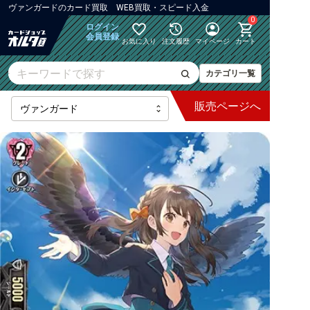
ヴァンガード
の
カード買取 WEB買取・スピード入金
0
ログイン
会員登録
お気に入り
注文履歴
マイページ
カート
カテゴリ一覧
販売
ページへ
最新弾
【DZ】ブースター
【DZ】その他ブースター
【DZ】デッキなど