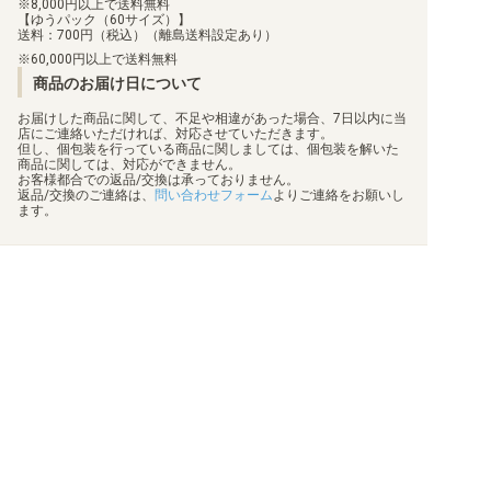
8,000円以上で送料無料
【ゆうパック（60サイズ）】
送料：700円（税込）（離島送料設定あり）
60,000円以上で送料無料
商品のお届け日について
お届けした商品に関して、不足や相違があった場合、7日以内に当
店にご連絡いただければ、対応させていただきます。
但し、個包装を行っている商品に関しましては、個包装を解いた
商品に関しては、対応ができません。
お客様都合での返品/交換は承っておりません。
返品/交換のご連絡は、
問い合わせフォーム
よりご連絡をお願いし
ます。
買取について
利用規約
日替わりポイント
特定商取引法に基づく表示
商品発送保険
プライバシーポリシー
顧客情報補償
状態表記
梱包方法
会社概要
真偽物判定
お問い合わせ