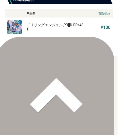
商品名
買取価格
ドリリングエンジェル[PR][D-PR/40
¥100
1]
お支払い方法について
【クレジットカード決済】
各種ブランドのカードをご利用いただけます。
【PayPay】
【Paidy（後払い/コンビニ払い）】
【銀行振込】
お支払後の在庫確保となりますため、お早めにお支払をお願いし
ます。
なお、お支払口座は、注文確認メールに記載しております。
振込手数料はお客様負担となります。
ご注文より7日以内にお支払がない場合には、注文が自動的にキャ
ンセルされます。
【代金引換】
手数料290円（税込）を申し受けます。
配送料について