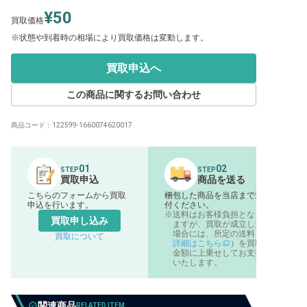
¥50
買取価格
状態や到着時の相場により買取価格は変動します。
買取申込へ
この商品に関するお問い合わせ
商品コード：
122599-1660074620017
01
02
STEP
STEP
買取申込
商品を送る
こちらのフォームから買取
梱包した商品を当店まで送
申込を行います。
付ください。
送料はお客様負担となり
買取申し込み
ますが、買取が成立した
場合には、所定の送料（
買取について
詳細はこちら
）を買取
金額に上乗せしてお支払
いたします。
関連商品
RELATED ITEM