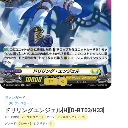
【D】ブースター
【D】その他ブースター
【D】デッキなど
【DPR】PRカード
1/1
ヴァンガード
【D】ブースター
ドリリングエンジェル[H][D-BT03/H33]
カード種別
クラン
ノーマルユニット
ケテルサンクチュアリ
グレード
レアリティ
グレード2
H