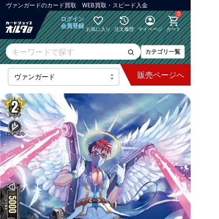
ヴァンガード
の
カード買取 WEB買取・スピード入金
0
ログイン
会員登録
お気に入り
注文履歴
マイページ
カート
カテゴリ一覧
販売
ページへ
最新弾
【DZ】ブースター
【DZ】その他ブースター
【DZ】デッキなど