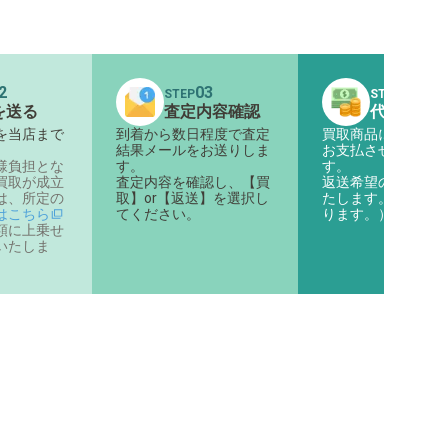
2
03
04
STEP
STEP
を送る
査定内容確認
代金のお
を当店まで
到着から数日程度で査定
買取商品に対する代
。
結果メールをお送りしま
お支払させていただ
様負担とな
す。
す。
買取が成立
査定内容を確認し、【買
返送希望の商品は返
は、所定の
取】or【返送】を選択し
たします。（着払い
はこちら
てください。
ります。）
額に上乗せ
いたしま