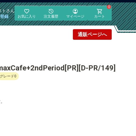
0
スト
さん
員登録
お気に入り
注文履歴
マイページ
カート
通販
ページへ
Cafe+2ndPeriod[PR][D-PR/149]
グレード0
す。