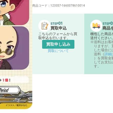
商品コード：
123357-1660078610014
01
0
STEP
STEP
買取申込
商品
こちらのフォームから買
梱包した商品
取申込を行います。
送付ください
送料はお客
買取申し込み
りますが、
した場合に
買取について
送料（
詳細
）を買取金
してお支払
す。