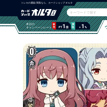
トレカの通販/買取なら、カードショップ オルタ
本日の
販
1
買
1
PT
倍
＋
%
キャンペーンレート
売
取