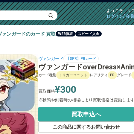
ようこそ、
ゲ
ログイン/ 会
ヴァンガード
のカード
買取
WEB買取
スピード入金
ヴァンガード
【DPR】PRカード
ヴァンガードoverDress×Animax
カード種別
トリガーユニット
レアリティ
PR
グレード
¥300
買取価格
状態や到着時の相場により買取価格は変動しま
買取申込へ
この商品に関するお問い合わせ