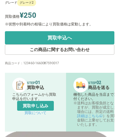
グレード
グレード2
¥250
買取価格
状態や到着時の相場により買取価格は変動します。
買取申込へ
この商品に関するお問い合わせ
商品コード：
123460-1660087590017
01
02
STEP
STEP
買取申込
商品を送る
こちらのフォームから買取
梱包した商品を当店まで送
申込を行います。
付ください。
送料はお客様負担となり
買取申し込み
ますが、買取が成立した
場合には、所定の送料（
買取について
詳細はこちら
）を買取
金額に上乗せしてお支払
いたします。