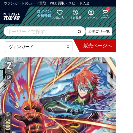
ヴァンガード
の
カード買取 WEB買取・スピード入金
0
ログイン
会員登録
お気に入り
注文履歴
マイページ
カート
カテゴリ一覧
販売
ページへ
最新弾
【DZ】ブースター
【DZ】その他ブースター
【DZ】デッキなど