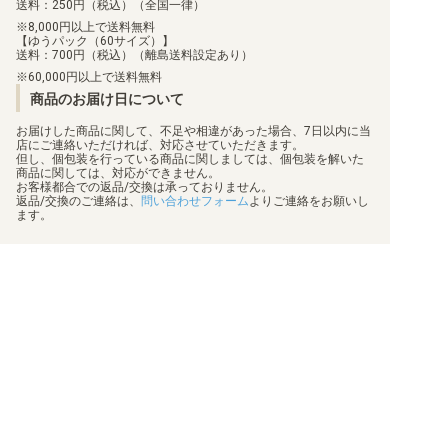
送料：250円（税込）（全国一律）
8,000円以上で送料無料
【ゆうパック（60サイズ）】
送料：700円（税込）（離島送料設定あり）
60,000円以上で送料無料
商品のお届け日について
お届けした商品に関して、不足や相違があった場合、7日以内に当
店にご連絡いただければ、対応させていただきます。
但し、個包装を行っている商品に関しましては、個包装を解いた
商品に関しては、対応ができません。
お客様都合での返品/交換は承っておりません。
返品/交換のご連絡は、
問い合わせフォーム
よりご連絡をお願いし
ます。
買取について
利用規約
日替わりポイント
特定商取引法に基づく表示
商品発送保険
プライバシーポリシー
顧客情報補償
状態表記
梱包方法
会社概要
真偽物判定
お問い合わせ