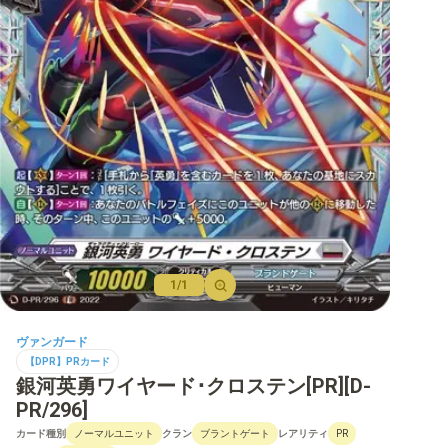
【D】ブースター
【D】その他ブースター
【D】デッキなど
【DPR】PRカード
1/1
ヴァンガード
【DPR】PRカード
銀河英勇ワイヤード･クロステン[PR][D-
PR/296]
カード種別
クラン
レアリティ
ノーマルユニット
ブラントゲート
PR