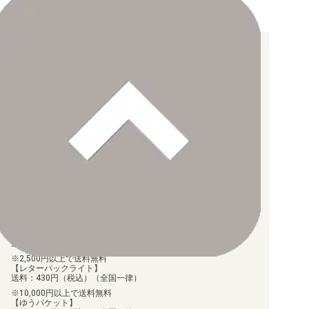
お支払い方法について
【クレジットカード決済】
各種ブランドのカードをご利用いただけます。
【PayPay】
【Paidy（後払い/コンビニ払い）】
【銀行振込】
お支払後の在庫確保となりますため、お早めにお支払をお願いし
ます。
なお、お支払口座は、注文確認メールに記載しております。
振込手数料はお客様負担となります。
ご注文より7日以内にお支払がない場合には、注文が自動的にキャ
ンセルされます。
【代金引換】
手数料290円（税込）を申し受けます。
配送料について
【ゆうメール】
送料：100円（税込）（全国一律）
2,500円以上で送料無料
【レターパックライト】
送料：430円（税込）（全国一律）
10,000円以上で送料無料
【ゆうパケット】