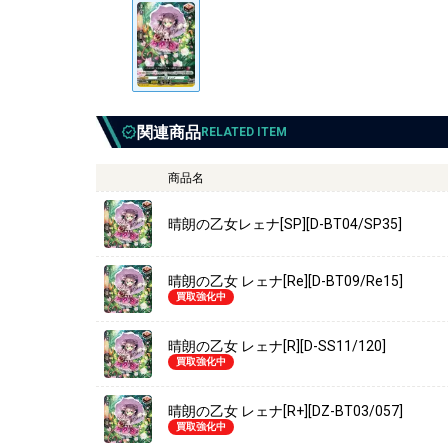
関連商品
RELATED ITEM
商品名
晴朗の乙女レェナ[SP][D-BT04/SP35]
晴朗の乙女 レェナ[Re][D-BT09/Re15]
買取強化中
晴朗の乙女 レェナ[R][D-SS11/120]
買取強化中
晴朗の乙女 レェナ[R+][DZ-BT03/057]
買取強化中