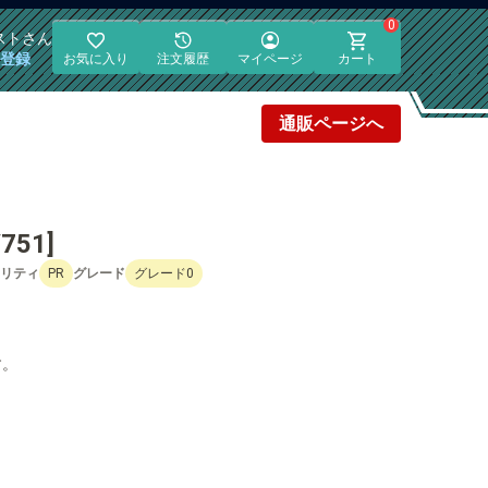
0
スト
さん
員登録
お気に入り
注文履歴
マイページ
カート
通販
ページへ
751]
リティ
PR
グレード
グレード0
す。