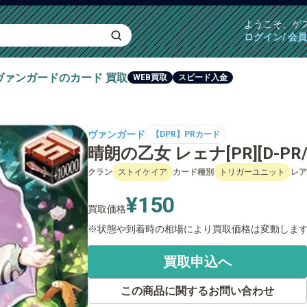
ようこそ、
ゲ
ログイン/ 会
ヴァンガード
のカード
買取
WEB買取
スピード入金
ヴァンガード
【DPR】PRカード
晴朗の乙女 レェナ[PR][D-PR/
クラン
ストイケイア
カード種別
トリガーユニット
レア
¥150
買取価格
状態や到着時の相場により買取価格は変動しま
買取申込へ
この商品に関するお問い合わせ