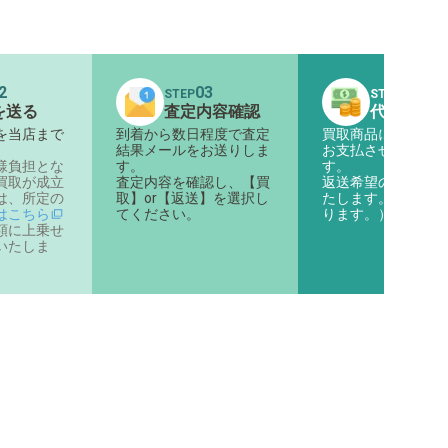
2
03
04
STEP
STEP
を送る
査定内容確認
代金のお
を当店まで
到着から数日程度で査定
買取商品に対する代
。
結果メールをお送りしま
お支払させていただ
様負担とな
す。
す。
買取が成立
査定内容を確認し、【買
返送希望の商品は返
は、所定の
取】or【返送】を選択し
たします。（着払い
はこちら
てください。
ります。）
額に上乗せ
いたしま