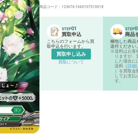
商品コード：
123676-1660107510018
01
0
STEP
STEP
買取申込
商品
こちらのフォームから買
梱包した商品
取申込を行います。
送付ください
送料はお客
買取申し込み
りますが、
した場合に
買取について
送料（
詳細
）を買取金
してお支払
す。