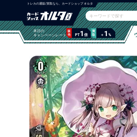
トレカの通販/買取なら、カードショップ オルタ
本日の
販
1
買
1
PT
倍
＋
%
キャンペーンレート
売
取