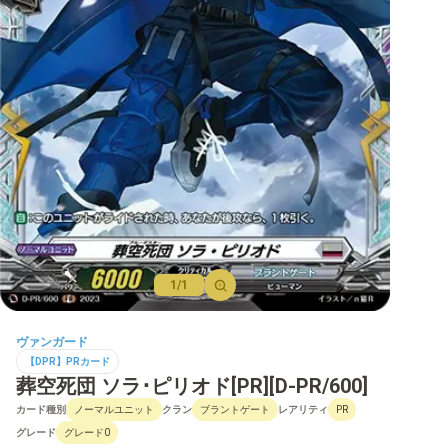
【D】ブースター
【D】その他ブースター
【D】デッキなど
【DPR】PRカード
1/1
ヴァンガード
【DPR】PRカード
葬空死団 ソラ･ピリオド[PR][D-PR/600]
カード種別
クラン
レアリティ
ノーマルユニット
ブラントゲート
PR
グレード
グレード0