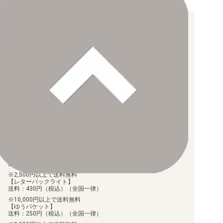
お支払い方法について
【クレジットカード決済】
各種ブランドのカードをご利用いただけます。
【PayPay】
【Paidy（後払い/コンビニ払い）】
【銀行振込】
お支払後の在庫確保となりますため、お早めにお支払をお願いし
ます。
なお、お支払口座は、注文確認メールに記載しております。
振込手数料はお客様負担となります。
ご注文より7日以内にお支払がない場合には、注文が自動的にキャ
ンセルされます。
【代金引換】
手数料290円（税込）を申し受けます。
配送料について
【ゆうメール】
送料：100円（税込）（全国一律）
2,500円以上で送料無料
【レターパックライト】
送料：430円（税込）（全国一律）
10,000円以上で送料無料
【ゆうパケット】
送料：250円（税込）（全国一律）