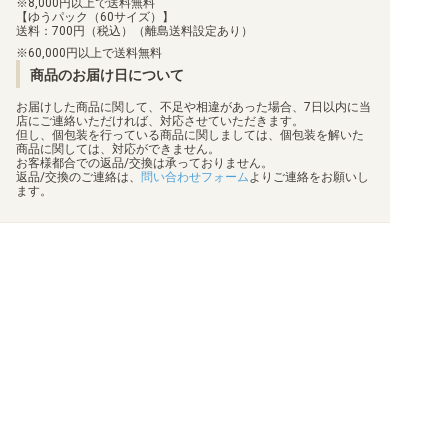
8,000円以上で送料無料
【ゆうパック（60サイズ）】
送料：700円（税込）（離島送料設定あり）
60,000円以上で送料無料
商品のお届け日について
お届けした商品に関して、不足や相違があった場合、7日以内に当
店にご連絡いただければ、対応させていただきます。
但し、個包装を行っている商品に関しましては、個包装を解いた
商品に関しては、対応ができません。
お客様都合での返品/交換は承っておりません。
返品/交換のご連絡は、
問い合わせフォーム
よりご連絡をお願いし
ます。
買取について
利用規約
日替わりポイント
特定商取引法に基づく表示
商品発送保険
プライバシーポリシー
顧客情報補償
状態表記
梱包方法
会社概要
真偽物判定
お問い合わせ