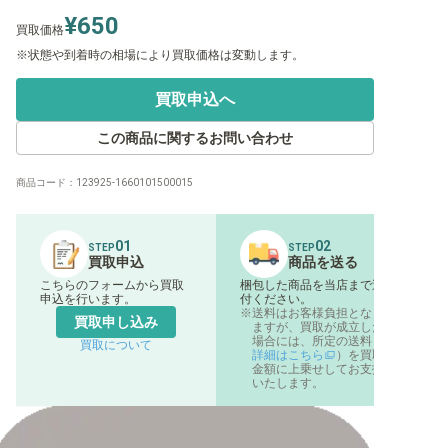
¥650
買取価格
状態や到着時の相場により買取価格は変動します。
買取申込へ
この商品に関するお問い合わせ
商品コード：
123925-1660101500015
01
02
STEP
STEP
買取申込
商品を送る
こちらのフォームから買取
梱包した商品を当店まで送
申込を行います。
付ください。
送料はお客様負担となり
買取申し込み
ますが、買取が成立した
場合には、所定の送料（
買取について
詳細はこちら
）を買取
金額に上乗せしてお支払
いたします。