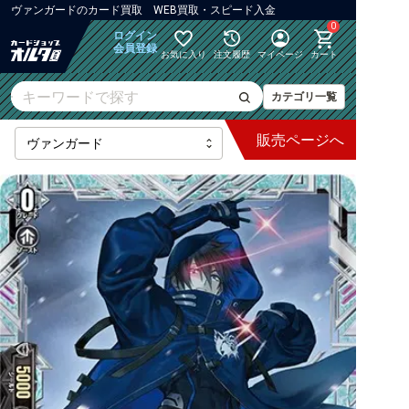
ヴァンガード
の
カード買取 WEB買取・スピード入金
0
ログイン
会員登録
お気に入り
注文履歴
マイページ
カート
カテゴリ一覧
販売
ページへ
最新弾
【DZ】ブースター
【DZ】その他ブースター
【DZ】デッキなど