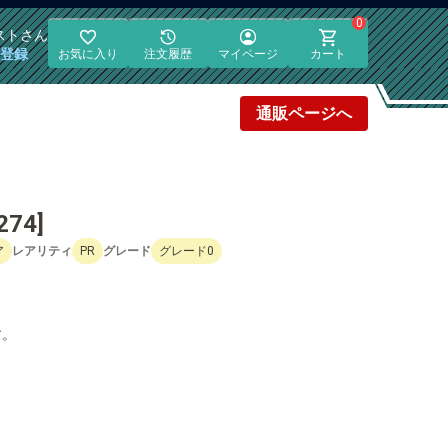
0
スト
さん
員登録
お気に入り
注文履歴
マイページ
カート
通販
ページへ
74]
ア
レアリティ
PR
グレード
グレード0
す。