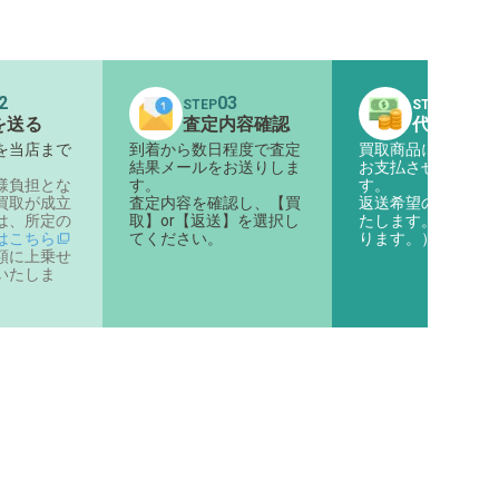
2
03
04
STEP
STEP
を送る
査定内容確認
代金のお
を当店まで
到着から数日程度で査定
買取商品に対する代
。
結果メールをお送りしま
お支払させていただ
様負担とな
す。
す。
買取が成立
査定内容を確認し、【買
返送希望の商品は返
は、所定の
取】or【返送】を選択し
たします。（着払い
はこちら
てください。
ります。）
額に上乗せ
いたしま