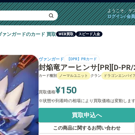
ようこそ、
ゲ
ログイン/ 会
ヴァンガード
のカード
買取
WEB買取
スピード入金
ヴァンガード
【DPR】PRカード
封焔竜アーヒンサ[PR][D-PR/2
カード種別
ノーマルユニット
クラン
ドラゴンエンパイ
¥150
買取価格
状態や到着時の相場により買取価格は変動しま
買取申込へ
この商品に関するお問い合わせ