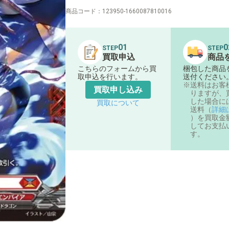
商品コード：
123950-1660087810016
01
0
STEP
STEP
買取申込
商品
こちらのフォームから買
梱包した商品
取申込を行います。
送付ください
送料はお客
買取申し込み
りますが、
した場合に
買取について
送料（
詳細
）を買取金
してお支払
す。