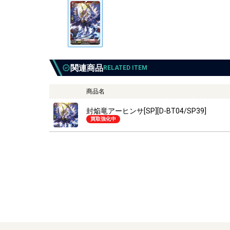
関連商品
RELATED ITEM
商品名
封焔竜アーヒンサ[SP][D-BT04/SP39]
買取強化中