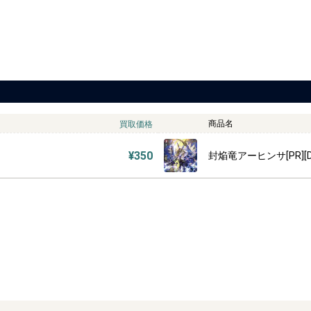
商品名
買取価格
¥350
封焔竜アーヒンサ[PR][D-