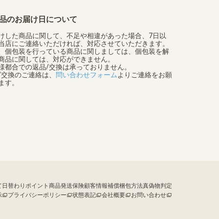
品のお届け日について
けした商品に関して、不足や相違があった場合、7日以
当店にご連絡いただければ、対応させていただきます。
、個包装を行っている商品に関しましては、個包装を解
商品に関しては、対応ができません。
様都合での返品/交換は承っておりません。
/交換のご連絡は、
問い合わせフォーム
よりご連絡をお願
ます。
て
日替わりポイント
商品発送保険
顧客情報補償
梱包方法
真偽物判定
示
プライバシーポリシー
状態表記
会社概要
お問い合わせ