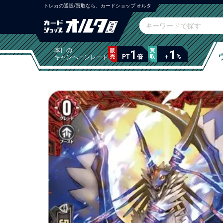
トレカの通販/買取なら、カードショップ オルタ
本日の
販
1
買
1
PT
倍
＋
%
キャンペーンレート
売
取