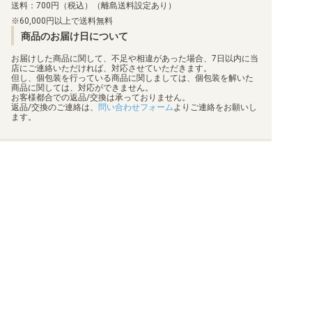
送料：700円（税込）（離島送料設定あり）
60,000円以上で送料無料
商品のお届け日について
お届けした商品に関して、不足や相違があった場合、7日以内に当
店にご連絡いただければ、対応させていただきます。
但し、個包装を行っている商品に関しましては、個包装を解いた
商品に関しては、対応ができません。
お客様都合での返品/交換は承っておりません。
返品/交換のご連絡は、
問い合わせフォーム
よりご連絡をお願いし
ます。
買取について
利用規約
日替わりポイント
特定商取引法に基づく表示
商品発送保険
プライバシーポリシー
顧客情報補償
状態表記
梱包方法
会社概要
真偽物判定
お問い合わせ
このサイトはreCAPTCHAによって保護されており、Googleの