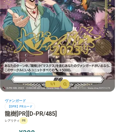
【D】ブースター
【D】その他ブースター
【D】デッキなど
【DPR】PRカード
1/1
ヴァンガード
【DPR】PRカード
龍樹[PR][D-PR/485]
レアリティ
PR