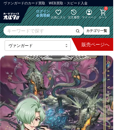
ヴァンガード
の
カード買取 WEB買取・スピード入金
0
ログイン
会員登録
お気に入り
注文履歴
マイページ
カート
カテゴリ一覧
販売
ページへ
最新弾
【DZ】ブースター
【DZ】その他ブースター
【DZ】デッキなど