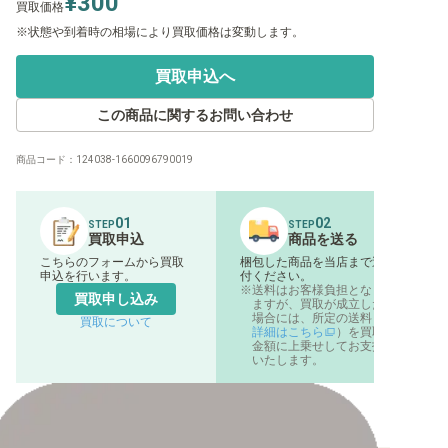
¥300
買取価格
状態や到着時の相場により買取価格は変動します。
買取申込へ
この商品に関するお問い合わせ
商品コード：
124038-1660096790019
01
02
STEP
STEP
買取申込
商品を送る
こちらのフォームから買取
梱包した商品を当店まで送
申込を行います。
付ください。
送料はお客様負担となり
買取申し込み
ますが、買取が成立した
場合には、所定の送料（
買取について
詳細はこちら
）を買取
金額に上乗せしてお支払
いたします。