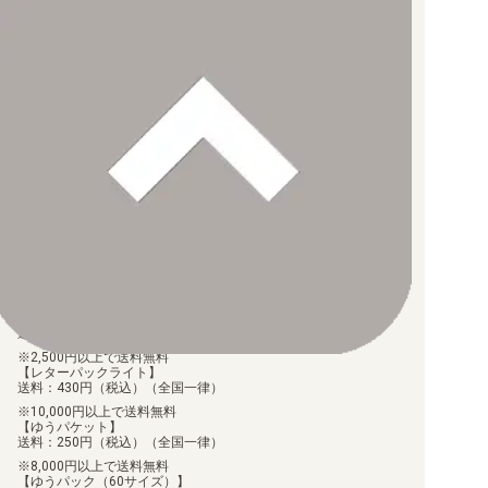
お支払い方法について
【クレジットカード決済】
各種ブランドのカードをご利用いただけます。
【PayPay】
【Paidy（後払い/コンビニ払い）】
【銀行振込】
お支払後の在庫確保となりますため、お早めにお支払をお願いし
ます。
なお、お支払口座は、注文確認メールに記載しております。
振込手数料はお客様負担となります。
ご注文より7日以内にお支払がない場合には、注文が自動的にキャ
ンセルされます。
【代金引換】
手数料290円（税込）を申し受けます。
配送料について
【ゆうメール】
送料：100円（税込）（全国一律）
2,500円以上で送料無料
【レターパックライト】
送料：430円（税込）（全国一律）
10,000円以上で送料無料
【ゆうパケット】
送料：250円（税込）（全国一律）
8,000円以上で送料無料
【ゆうパック（60サイズ）】