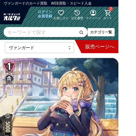
ヴァンガード
の
カード買取 WEB買取・スピード入金
0
ログイン
会員登録
お気に入り
注文履歴
マイページ
カート
カテゴリ一覧
販売
ページへ
最新弾
【DZ】ブースター
【DZ】その他ブースター
【DZ】デッキなど