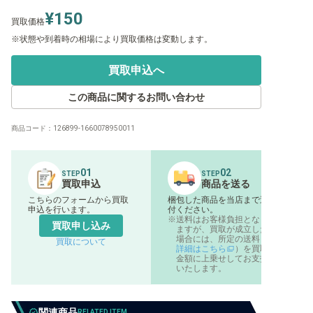
¥150
買取価格
状態や到着時の相場により買取価格は変動します。
買取申込へ
この商品に関するお問い合わせ
商品コード：
126899-1660078950011
01
02
STEP
STEP
買取申込
商品を送る
こちらのフォームから買取
梱包した商品を当店まで送
申込を行います。
付ください。
送料はお客様負担となり
買取申し込み
ますが、買取が成立した
場合には、所定の送料（
買取について
詳細はこちら
）を買取
金額に上乗せしてお支払
いたします。
関連商品
RELATED ITEM