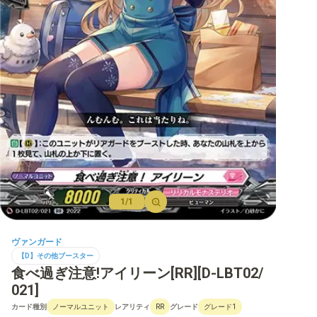
【D】ブースター
【D】その他ブースター
【D】デッキなど
【DPR】PRカード
1/1
ヴァンガード
【D】その他ブースター
食べ過ぎ注意!アイリーン[RR][D-LBT02/
021]
カード種別
レアリティ
グレード
ノーマルユニット
RR
グレード1