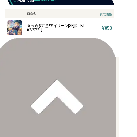
商品名
買取価格
食べ過ぎ注意!アイリーン[SP][D-LBT
¥850
02/SP21]
お支払い方法について
【クレジットカード決済】
各種ブランドのカードをご利用いただけます。
【PayPay】
【Paidy（後払い/コンビニ払い）】
【銀行振込】
お支払後の在庫確保となりますため、お早めにお支払をお願いし
ます。
なお、お支払口座は、注文確認メールに記載しております。
振込手数料はお客様負担となります。
ご注文より7日以内にお支払がない場合には、注文が自動的にキャ
ンセルされます。
【代金引換】
手数料290円（税込）を申し受けます。