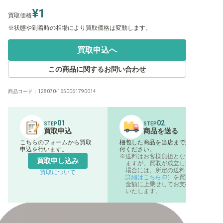
¥1
買取価格
状態や到着時の相場により買取価格は変動します。
買取申込へ
この商品に関するお問い合わせ
商品コード：
128070-1650061790014
01
02
STEP
STEP
買取申込
商品を送る
こちらのフォームから買取
梱包した商品を当店まで送
申込を行います。
付ください。
送料はお客様負担となり
買取申し込み
ますが、買取が成立した
場合には、所定の送料（
買取について
詳細はこちら
）を買取
金額に上乗せしてお支払
いたします。