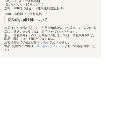
8,000円以上で送料無料
【ゆうパック（60サイズ）】
送料：700円（税込）（離島送料設定あり）
60,000円以上で送料無料
商品のお届け日について
お届けした商品に関して、不足や相違があった場合、7日以内に当
店にご連絡いただければ、対応させていただきます。
但し、個包装を行っている商品に関しましては、個包装を解いた
商品に関しては、対応ができません。
お客様都合での返品/交換は承っておりません。
返品/交換のご連絡は、
問い合わせフォーム
よりご連絡をお願いし
ます。
買取について
利用規約
日替わりポイント
特定商取引法に基づく表示
商品発送保険
プライバシーポリシー
顧客情報補償
状態表記
梱包方法
会社概要
真偽物判定
お問い合わせ