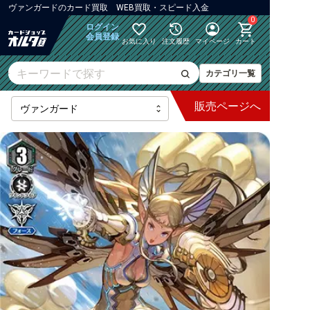
ヴァンガード
の
カード買取 WEB買取・スピード入金
0
ログイン
会員登録
お気に入り
注文履歴
マイページ
カート
カテゴリ一覧
販売
ページへ
最新弾
【DZ】ブースター
【DZ】その他ブースター
【DZ】デッキなど