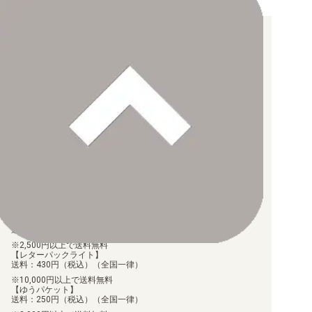
お支払い方法について
【クレジットカード決済】
各種ブランドのカードをご利用いただけます。
【PayPay】
【Paidy（後払い/コンビニ払い）】
【銀行振込】
お支払後の在庫確保となりますため、お早めにお支払をお願いし
ます。
なお、お支払口座は、注文確認メールに記載しております。
振込手数料はお客様負担となります。
ご注文より7日以内にお支払がない場合には、注文が自動的にキャ
ンセルされます。
【代金引換】
手数料290円（税込）を申し受けます。
配送料について
【ゆうメール】
送料：100円（税込）（全国一律）
2,500円以上で送料無料
【レターパックライト】
送料：430円（税込）（全国一律）
10,000円以上で送料無料
【ゆうパケット】
送料：250円（税込）（全国一律）