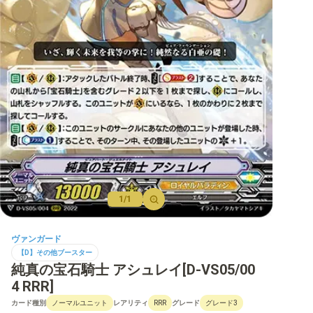
【D】ブースター
【D】その他ブースター
【D】デッキなど
【DPR】PRカード
1/1
ヴァンガード
【D】その他ブースター
純真の宝石騎士 アシュレイ[D-VS05/00
4 RRR]
カード種別
レアリティ
グレード
ノーマルユニット
RRR
グレード3