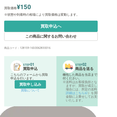
¥150
買取価格
状態や到着時の相場により買取価格は変動します。
買取申込へ
この商品に関するお問い合わせ
商品コード：
128159-1650062830016
01
02
STEP
STEP
買取申込
商品を送る
こちらのフォームから買取
梱包した商品を当店まで送
申込を行います。
付ください。
送料はお客様負担となり
買取申し込み
ますが、買取が成立した
場合には、所定の送料（
買取について
詳細はこちら
）を買取
金額に上乗せしてお支払
いたします。