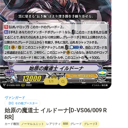
【D】ブースター
【D】その他ブースター
【D】デッキなど
【DPR】PRカード
1/1
ヴァンガード
【D】その他ブースター
始原の魔道士 イルドーナ[D-VS06/009 R
RR]
カード種別
レアリティ
グレード
ノーマルユニット
RRR
グレード3