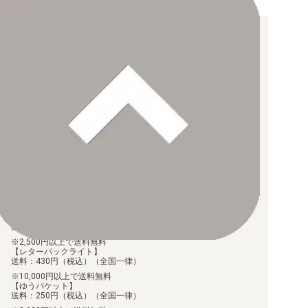
お支払い方法について
【クレジットカード決済】
各種ブランドのカードをご利用いただけます。
【PayPay】
【Paidy（後払い/コンビニ払い）】
【銀行振込】
お支払後の在庫確保となりますため、お早めにお支払をお願いし
ます。
なお、お支払口座は、注文確認メールに記載しております。
振込手数料はお客様負担となります。
ご注文より7日以内にお支払がない場合には、注文が自動的にキャ
ンセルされます。
【代金引換】
手数料290円（税込）を申し受けます。
配送料について
【ゆうメール】
送料：100円（税込）（全国一律）
2,500円以上で送料無料
【レターパックライト】
送料：430円（税込）（全国一律）
10,000円以上で送料無料
【ゆうパケット】
送料：250円（税込）（全国一律）