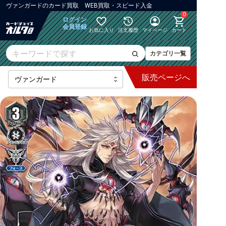
ヴァンガード
の
カード買取 WEB買取・スピード入金
0
ログイン
会員登録
お気に入り
注文履歴
マイページ
カート
カテゴリ一覧
販売
ページへ
最新弾
【DZ】ブースター
【DZ】その他ブースター
【DZ】デッキなど