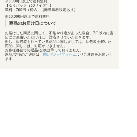
8,000円以上で送料無料
【ゆうパック（60サイズ）】
送料：700円（税込）（離島送料設定あり）
60,000円以上で送料無料
商品のお届け日について
お届けした商品に関して、不足や相違があった場合、7日以内に当
店にご連絡いただければ、対応させていただきます。
但し、個包装を行っている商品に関しましては、個包装を解いた
商品に関しては、対応ができません。
お客様都合での返品/交換は承っておりません。
返品/交換のご連絡は、
問い合わせフォーム
よりご連絡をお願いし
ます。
買取について
利用規約
日替わりポイント
特定商取引法に基づく表示
商品発送保険
プライバシーポリシー
顧客情報補償
状態表記
梱包方法
会社概要
真偽物判定
お問い合わせ