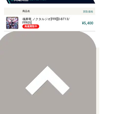
商品名
買取価格
魂葬竜 ノクタルジオ[FFR][D-BT13/
FFR05]
¥5,400
高価買取中
お支払い方法について
【クレジットカード決済】
各種ブランドのカードをご利用いただけます。
【PayPay】
【Paidy（後払い/コンビニ払い）】
【銀行振込】
お支払後の在庫確保となりますため、お早めにお支払をお願いし
ます。
なお、お支払口座は、注文確認メールに記載しております。
振込手数料はお客様負担となります。
ご注文より7日以内にお支払がない場合には、注文が自動的にキャ
ンセルされます。
【代金引換】
手数料290円（税込）を申し受けます。
配送料について