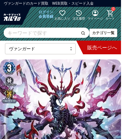
ヴァンガード
の
カード買取 WEB買取・スピード入金
0
ログイン
会員登録
お気に入り
注文履歴
マイページ
カート
カテゴリ一覧
販売
ページへ
最新弾
【DZ】ブースター
【DZ】その他ブースター
【DZ】デッキなど