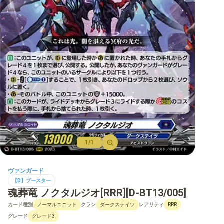
【D】ブースター
【D】その他ブースター
【D】デッキなど
【DPR】PRカード
1/1
ヴァンガード
【D】ブースター
魂葬竜 ノクタルジオ[RRR][D-BT13/005]
カード種別
クラン
レアリティ
ノーマルユニット
ダークステイツ
RRR
グレード
グレード3