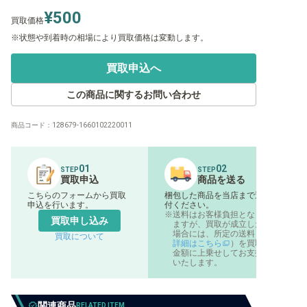
¥500
買取価格
状態や到着時の相場により買取価格は変動します。
買取申込へ
この商品に関するお問い合わせ
商品コード：
128679-1660102220011
01
02
STEP
STEP
買取申込
商品を送る
こちらのフォームから買取
梱包した商品を当店まで送
申込を行います。
付ください。
送料はお客様負担となり
買取申し込み
ますが、買取が成立した
場合には、所定の送料（
買取について
詳細はこちら
）を買取
金額に上乗せしてお支払
いたします。
関連商品
RELATED ITEM