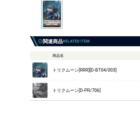
関連商品
RELATED ITEM
商品名
トリクムーン[RRR][D-BT04/003]
トリクムーン[D-PR/706]