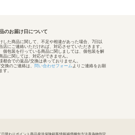
品のお届け日について
けした商品に関して、不足や相違があった場合、7日以
当店にご連絡いただければ、対応させていただきます。
、個包装を行っている商品に関しましては、個包装を解
商品に関しては、対応ができません。
様都合での返品/交換は承っておりません。
/交換のご連絡は、
問い合わせフォーム
よりご連絡をお願
ます。
て
日替わりポイント
商品発送保険
顧客情報補償
梱包方法
真偽物判定