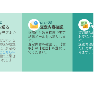
2
03
04
STEP
STEP
を送る
査定内容確認
代金のお
を当店まで
到着から数日程度で査定
買取商品に対する代
。
結果メールをお送りしま
お支払させていただ
様負担とな
す。
す。
買取が成立
査定内容を確認し、【買
返送希望の商品は返
は、所定の
取】or【返送】を選択し
たします。（着払い
はこちら
てください。
ります。）
額に上乗せ
いたしま