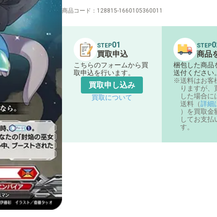
商品コード：
128815-1660105360011
01
0
STEP
STEP
買取申込
商品
こちらのフォームから買
梱包した商品
取申込を行います。
送付ください
送料はお客
買取申し込み
りますが、
した場合に
買取について
送料（
詳細
）を買取金
してお支払
す。