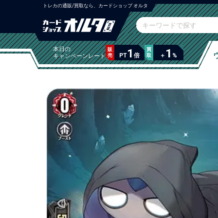
トレカの通販/買取なら、カードショップ オルタ
本日の
販
1
買
1
PT
倍
＋
%
キャンペーンレート
売
取