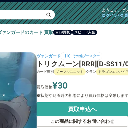
ようこそ、
ゲ
ログイン/ 会
ヴァンガード
のカード
買取
WEB買取
スピード入金
ヴァンガード
【D】その他ブースター
トリクムーン[RRR][D-SS11/0
カード種別
ノーマルユニット
クラン
ドラゴンエンパイ
¥30
買取価格
状態や到着時の相場により買取価格は変動しま
買取申込へ
この商品に関するお問い合わせ