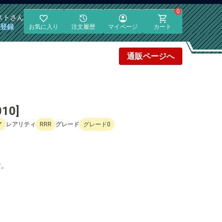
0
スト
さん
員登録
お気に入り
注文履歴
マイページ
カート
通販
ページへ
10]
ア
レアリティ
RRR
グレード
グレード0
す。