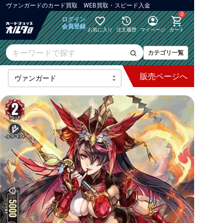
ヴァンガード
の
カード買取 WEB買取・スピード入金
0
ログイン
会員登録
お気に入り
注文履歴
マイページ
カート
カテゴリ一覧
販売
ページへ
最新弾
【DZ】ブースター
【DZ】その他ブースター
【DZ】デッキなど