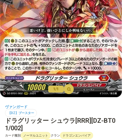
【D】ブースター
【D】その他ブースター
【D】デッキなど
【DPR】PRカード
1/1
ヴァンガード
【DZ】ブースター
ドラグリッター シュウラ[RRR][DZ-BT0
1/002]
カード種別
クラン
ノーマルユニット
ドラゴンエンパイア