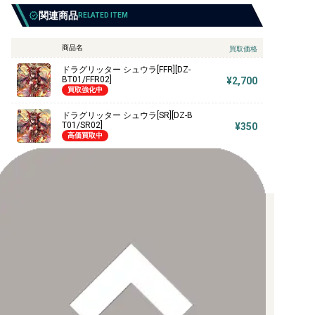
関連商品
RELATED ITEM
商品名
買取価格
ドラグリッター シュウラ[FFR][DZ-
BT01/FFR02]
¥2,700
買取強化中
ドラグリッター シュウラ[SR][DZ-B
T01/SR02]
¥350
高価買取中
お支払い方法について
【クレジットカード決済】
各種ブランドのカードをご利用いただけます。
【PayPay】
【Paidy（後払い/コンビニ払い）】
【銀行振込】
お支払後の在庫確保となりますため、お早めにお支払をお願いし
ます。
なお、お支払口座は、注文確認メールに記載しております。