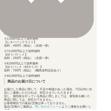
振込手数料はお客様負担となります。
ご注文より7日以内にお支払がない場合には、注文が自動的にキャ
ンセルされます。
【代金引換】
手数料290円（税込）を申し受けます。
配送料について
【ゆうメール】
送料：100円（税込）（全国一律）
2,500円以上で送料無料
【レターパックライト】
送料：430円（税込）（全国一律）
10,000円以上で送料無料
【ゆうパケット】
送料：250円（税込）（全国一律）
8,000円以上で送料無料
【ゆうパック（60サイズ）】
送料：700円（税込）（離島送料設定あり）
60,000円以上で送料無料
商品のお届け日について
お届けした商品に関して、不足や相違があった場合、7日以内に当
店にご連絡いただければ、対応させていただきます。
但し、個包装を行っている商品に関しましては、個包装を解いた
商品に関しては、対応ができません。
お客様都合での返品/交換は承っておりません。
返品/交換のご連絡は、
問い合わせフォーム
よりご連絡をお願いし
ます。