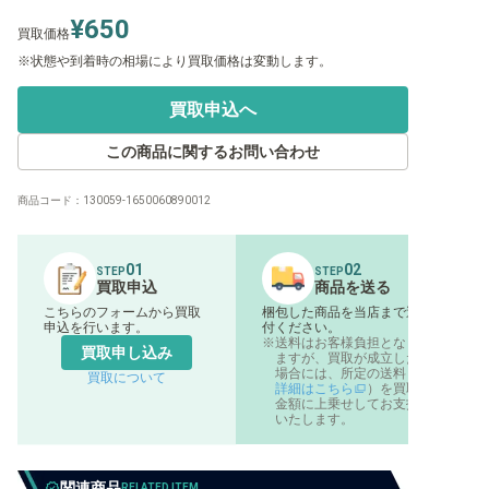
¥650
買取価格
状態や到着時の相場により買取価格は変動します。
買取申込へ
この商品に関するお問い合わせ
商品コード：
130059-1650060890012
01
02
STEP
STEP
買取申込
商品を送る
こちらのフォームから買取
梱包した商品を当店まで送
申込を行います。
付ください。
送料はお客様負担となり
買取申し込み
ますが、買取が成立した
場合には、所定の送料（
買取について
詳細はこちら
）を買取
金額に上乗せしてお支払
いたします。
関連商品
RELATED ITEM