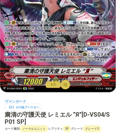
【D】ブースター
【D】その他ブースター
【D】デッキなど
【DPR】PRカード
1/1
ヴァンガード
【D】その他ブースター
粛清の守護天使 レミエル “Я”[D-VS04/S
P01 SP]
カード種別
レアリティ
グレード
ノーマルユニット
SP
グレード3