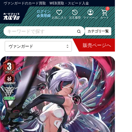
ヴァンガード
の
カード買取 WEB買取・スピード入金
0
ログイン
会員登録
お気に入り
注文履歴
マイページ
カート
カテゴリ一覧
販売
ページへ
最新弾
【DZ】ブースター
【DZ】その他ブースター
【DZ】デッキなど