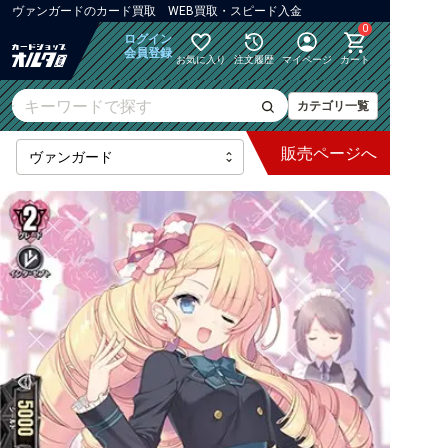
ヴァンガード
の
カード買取 WEB買取・スピード入金
0
ログイン
会員登録
お気に入り
注文履歴
マイページ
カート
カテゴリ一覧
販売
ページへ
最新弾
【DZ】ブースター
【DZ】その他ブースター
【DZ】デッキなど