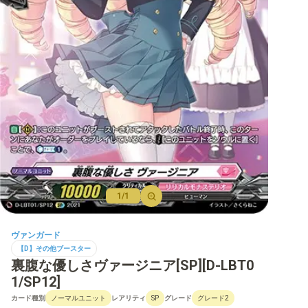
【D】ブースター
【D】その他ブースター
【D】デッキなど
【DPR】PRカード
1/1
ヴァンガード
【D】その他ブースター
裏腹な優しさヴァージニア[SP][D-LBT0
1/SP12]
カード種別
レアリティ
グレード
ノーマルユニット
SP
グレード2