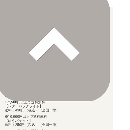
お支払い方法について
【クレジットカード決済】
各種ブランドのカードをご利用いただけます。
【PayPay】
【Paidy（後払い/コンビニ払い）】
【銀行振込】
お支払後の在庫確保となりますため、お早めにお支払をお願いし
ます。
なお、お支払口座は、注文確認メールに記載しております。
振込手数料はお客様負担となります。
ご注文より7日以内にお支払がない場合には、注文が自動的にキャ
ンセルされます。
【代金引換】
手数料290円（税込）を申し受けます。
配送料について
【ゆうメール】
送料：100円（税込）（全国一律）
2,500円以上で送料無料
【レターパックライト】
送料：430円（税込）（全国一律）
10,000円以上で送料無料
【ゆうパケット】
送料：250円（税込）（全国一律）