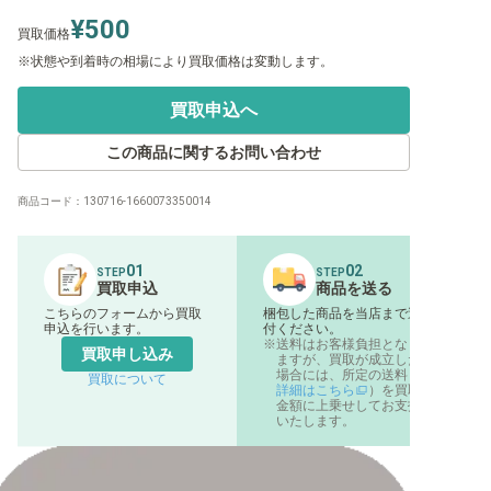
¥500
買取価格
状態や到着時の相場により買取価格は変動します。
買取申込へ
この商品に関するお問い合わせ
商品コード：
130716-1660073350014
01
02
STEP
STEP
買取申込
商品を送る
こちらのフォームから買取
梱包した商品を当店まで送
申込を行います。
付ください。
送料はお客様負担となり
買取申し込み
ますが、買取が成立した
場合には、所定の送料（
買取について
詳細はこちら
）を買取
金額に上乗せしてお支払
いたします。