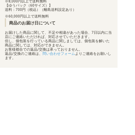
8,000円以上で送料無料
【ゆうパック（60サイズ）】
送料：700円（税込）（離島送料設定あり）
60,000円以上で送料無料
商品のお届け日について
お届けした商品に関して、不足や相違があった場合、7日以内に当
店にご連絡いただければ、対応させていただきます。
但し、個包装を行っている商品に関しましては、個包装を解いた
商品に関しては、対応ができません。
お客様都合での返品/交換は承っておりません。
返品/交換のご連絡は、
問い合わせフォーム
よりご連絡をお願いし
ます。
買取について
利用規約
日替わりポイント
特定商取引法に基づく表示
商品発送保険
プライバシーポリシー
顧客情報補償
状態表記
梱包方法
会社概要
真偽物判定
お問い合わせ